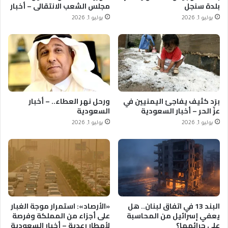
بلدة سنجل
مجلس الشعب الانتقالي – أخبار
السعودية
يوليو 1, 2026
يوليو 1, 2026
برَد كثيف يفاجئ اليمنيين في
ورحل نهر العطاء.. – أخبار
عزّ الحر – أخبار السعودية
السعودية
يوليو 1, 2026
يوليو 1, 2026
البند 13 في اتفاق لبنان.. هل
«الأرصاد»: استمرار موجة الغبار
يعفي إسرائيل من المحاسبة
على أجزاء من المملكة وفرصة
على جرائمها؟
لأمطار رعدية – أخبار السعودية