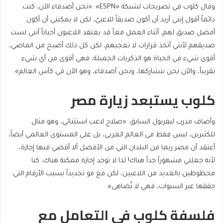
وقال كلوب في تصريحات لشبكة «ESPN»: «نحن أصدقاء الآن، كنت
دائماً أقول إنني أريد أن أكون صديقاً للاعبيّ، لكن لا يمكنني أن أكون
أفضل صديق لهم، أثناء العمل معاً قد يعتقد اللاعبون أحياناً أنني لست
صديقهم لأنني أتخذ قرارات لا تعجبهم، لكن كل ذلك أصبح من الماضي،
أقوى شيء في الحياة هو الذكريات الجميلة، فهي أقوى من أي شيء
تقريباً، والآن نحن نتشاركها، ونحن أصدقاء، وهو الآن في كأس العالم».
كلوب يستبعد زيارة مصر
وأضاف مدرب ليفربول السابق: «صلاح لاعب استثنائي، وهو مثال
للكثيرين، ليس فقط في العالم العربي، بل على المستوى العالمي أيضاً،
أعتقد أن مصر ربما من البلدان التي من الأفضل ألا أقضي فيها إجازة،
لأنه جعلني مشهوراً جداً هناك! لذا لا توجد إجازة ممكنة هناك، كنا
محظوظين بالعديد من اللاعبين، لكن مع مو تحديداً بسبب الأرقام التي
حققها عبر السنوات، فهي لا تُضاهى».
فلسفة كلوب في التعامل مع