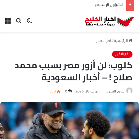
الشؤون الإسلامية تطلق حسابها الرسمي على تيك توك للمحتوى الديني
الوضع
بحث
الق
المظلم
عن
الرئيسية
/
اخر الاخبار
اخر الاخبار
كلوب: لن أزور مصر بسبب محمد
صلاح ! – أخبار السعودية
فريق التحرير
يونيو 28, 2026
0
580