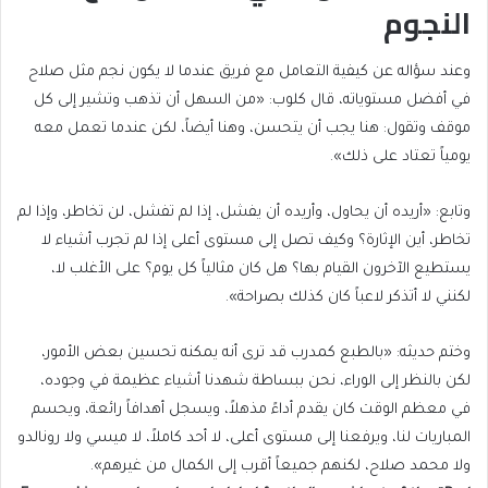
النجوم
وعند سؤاله عن كيفية التعامل مع فريق عندما لا يكون نجم مثل صلاح
في أفضل مستوياته، قال كلوب: «من السهل أن تذهب وتشير إلى كل
موقف وتقول: هنا يجب أن يتحسن، وهنا أيضاً، لكن عندما تعمل معه
يومياً تعتاد على ذلك».
وتابع: «أريده أن يحاول، وأريده أن يفشل، إذا لم تفشل، لن تخاطر، وإذا لم
تخاطر، أين الإثارة؟ وكيف تصل إلى مستوى أعلى إذا لم تجرب أشياء لا
يستطيع الآخرون القيام بها؟ هل كان مثالياً كل يوم؟ على الأغلب لا،
لكنني لا أتذكر لاعباً كان كذلك بصراحة».
وختم حديثه: «بالطبع كمدرب قد ترى أنه يمكنه تحسين بعض الأمور،
لكن بالنظر إلى الوراء، نحن ببساطة شهدنا أشياء عظيمة في وجوده،
في معظم الوقت كان يقدم أداءً مذهلاً، ويسجل أهدافاً رائعة، ويحسم
المباريات لنا، ويرفعنا إلى مستوى أعلى، لا أحد كاملاً، لا ميسي ولا رونالدو
ولا محمد صلاح، لكنهم جميعاً أقرب إلى الكمال من غيرهم».