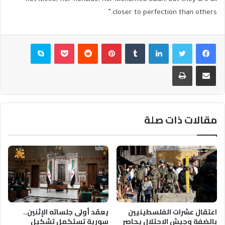
closer to perfection than others.”
فيسبوك
تويتر
لينكدإن
بينتيريست
بوكيت
سكايب
مشاركة عبر البريد
طباعة
مقالات ذات صلة
اعتقال عشرات الفلسطينيين
يعقد أولى جلساته الإثنين..
بالضفة وجيش الاحتلال يحاصر
سورية تستكمل تشكيل