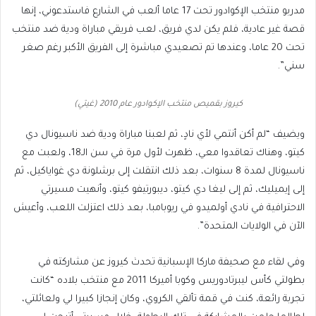
مدربو منتخب الإكوادور تحت 17 عاما ألعب في الشارع فاستدعوني، إنها
قصة غير عادية، فلم يكن لدي فريق، لعب فريقي مباراة ودية ضد منتخب
تحت 20 عاما، وعندها تم تصعيدي مباشرة إلى الفريق الأكبر رغم صغر
سني”.
كيروز بقميص منتخب الإكوادور عام 2010 (غيتي)
ويضيف “لم أكن أنتمي لأي نادٍ، ثم لعبنا مباراة ودية ضد ناسيونال دي
كيتو، وهناك تعاقدوا معي، ظهرت لأول مرة في سن الـ18، ولعبت مع
ناسيونال لمدة 8 سنوات، بعد ذلك انتقلت إلى برشلونة دي غواياكيل، ثم
إلى إيميليك، ثم إلى ليغا دي كيتو، ديبورتيفو كيتو، وأنهيت مسيرتي
الاحترافية في نادي أولميدو في ريوبامبا، بعد ذلك اعتزلت اللعب، وأعيش
الآن في الولايات المتحدة”.
وفي لقاء مع صحيفة ماركا الإسبانية تحدث كيروز عن مشاركته في
بطولتي كأس ليبرتادوريس وكوبا أميركا 2011 مع منتخب بلاده “كانت
تجربة رائعة، كنت في قمة تألقي الكروي، وكان إنجازا كبيرا لي ولعائلتي،