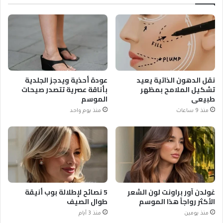
نقل الدهون الذاتية يعيد
عودة أحذية ويدجز الجلدية
تشكيل الملامح بمظهر
بأناقة عصرية تتصدر صيحات
طبيعي
الموسم
منذ 9 ساعات
منذ يوم واحد
غولدن آور براونت لون الشعر
5 نصائح لإطلالة بوب أنيقة
الأكثر رواجاً هذا الموسم
طوال الصيف
منذ يومين
منذ 3 أيام