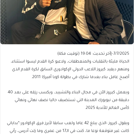
7/7/2025
–
|
آخر تحديث:
19:04 (توقيت مكة)
الحياة مليئة بالتقلبات والمنعطفات، ولاعبو كرة القدم ليسوا استثناء،
ومنهم ديفيد كيروز اللاعب الدولي الإكوادوري السابق لكرة القدم الذي
أصبح عامل بناء بعدما شارك في بطولة كوبا أميركا 2011.
ويعمل كيروز الآن في مجال البناء والتشييد، ويكسب رزقه على بعد 40
دقيقة من نيويورك المدينة التي تستضيف حاليا نصف نهائي ونهائي
كأس العالم للأندية 2025.
ويقول كيروز -الذي يبلغ 42 عاما ولعب سابقا لأبرز فرق الإكوادور-“بداياتي
كانت غير متوقعة نوعا ما، كنت في الـ17 من عمري وما زلت أدرس، رآني