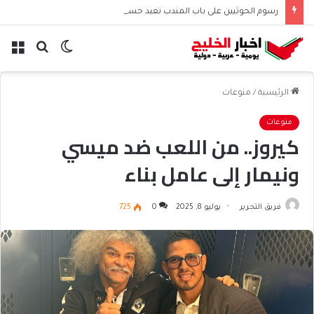
رسوم الحوثيين على باب المندب تعيد حسابات مخاطر الملاحة
الوضع
بحث
الق
المظلم
عن
الرئيسية
/
منوعات
منوعات
كيروز.. من اللعب ضد ميسي
ونيمار إلى عامل بناء
فريق التحرير
يوليو 8, 2025
0
725