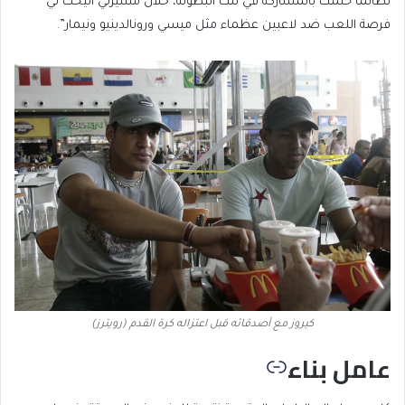
لطالما حلمت بالمشاركة في تلك البطولة، خلال مسيرتي أتيحت لي
فرصة اللعب ضد لاعبين عظماء مثل ميسي ورونالدينيو ونيمار”.
كيروز مع أصدقائه قبل اعتزاله كرة القدم (رويترز)
عامل بناء