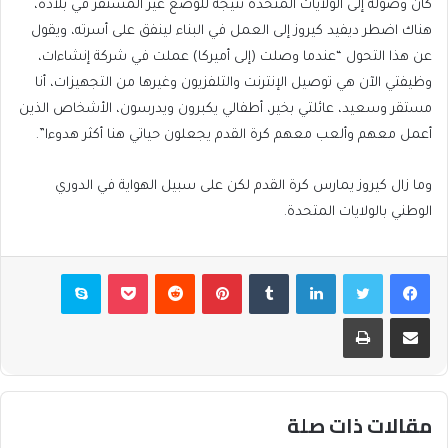
كان وصوله إلى الولايات المتحدة نتيجة للوضع غير المستقر في بلاده،
هناك اضطر ديفيد كيروز إلى العمل في البناء لينفق على أسرته، ويقول
عن هذا التحول “عندما وصلت (إلى أميركا) عملت في شركة إنشاءات،
وظيفتي الآن هي توصيل الإنترنت والتلفزيون وغيرها من التجهيزات، أنا
مستقر وسعيد، عائلتي بخير، أطفالي يكبرون ويدرسون، الأشخاص الذين
أعمل معهم وألعب معهم كرة القدم يجعلون حياتي هنا أكثر هدوءا”.
وما زال كيروز يمارس كرة القدم لكن على سبيل الهواية في الدوري
الوطني بالولايات المتحدة.
فيسبوك
تويتر
لينكدإن
بينتيريست
بوكيت
سكايب
مشاركة عبر البريد
طباعة
مقالات ذات صلة