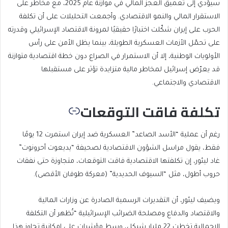
سيؤدي إلى تعميق العجز المالي في موازنة عام 2025، مع مخاطر على
الاستقرار المالي والنمو الاقتصادي. وأجمعت التحليلات على أن تكلفة
الحرب على إيران شكّلت اختبارًا حقيقيًا لمرونة الاقتصاد الإسرائيلي وقدرته
على تحمّل الأزمات العسكرية الطويلة، بينما يظل الأمن على رأس
الأولويات الوطنية، إلا أن الاستمرار في الصراع دون خطة اقتصادية متوازنة
قد يعرّض إسرائيل لمخاطر مالية متزايدة تؤثر على مستقبلها
الاقتصادي والاجتماعي.
تكلفة فاقت التوقعات
رغم أن عملية “الأسد الصاعد” العسكرية ضد إيران استمرت 12 يومًا
فقط، يقول مراسل الشؤون الاقتصادية لصحيفة “يديعوت أحرونوت”
غاد ليئور، إن تكلفتها الاقتصادية فاقت التوقعات، متجاوزة حتى نفقات
حروب أطول، مثل “السيوف الحديدية” (معركة طوفان الأقصى).
ويضيف ليئور، أن التقديرات الرسمية الصادرة عن وزارات المالية
والاقتصاد والدفاع ومصلحة الضرائب الإسرائيلية “تُظهر أن التكلفة
الإجمالية تخطت 22 مليار شيكل، وسط مؤشرات على إمكانية تجاوز هذا