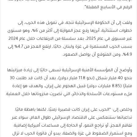
الرقم في الأسابيع المقبلة”.
ولفت إلى أن الحكومة الإسرائيلية تتجه، في تمويل هذه الحرب، إلى
خطوات استثنائية، أبرزها رفع عجز الموازنة إلى أكثر من 6%، وهو مستوى
غير مسبوق في عام 2025، بعد سلسلة من الارتفاعات خلال عام 2024
بسبب الحرب المستمرة في غزة ولبنان. حاليًا، ارتفع العجز من 4.7% إلى
4.9%، ومن المتوقع أن يواصل الصعود.
وأوضح أن المؤسسة الأمنية الإسرائيلية تسعى حاليًا إلى زيادة ميزانيتها
بنحو 40 مليار شيكل (نحو 11.8 مليار دولار)، بعد أن كانت قد طلبت 30
مليارًا (8.85 مليارات دولار) قبيل الهجوم على إيران، والهدف هو إعادة
ملء مستودعات الأسلحة والذخائر، التي تضررت مخزوناتها خلال العملية.
وخلص إلى: “الحرب على إيران كانت قصيرة زمنيًا، لكنها باهظة ماليًا.
تداعياتها ستنعكس على الاقتصاد الإسرائيلي طوال العام، سواء عبر
تفاقم العجز، أو تراجع النمو، أو الحاجة إلى مساعدات أميركية إضافية.
ومع استمرار الضغوط في غزة والضفة، يبدو أن فاتورة الحرب لا تزال