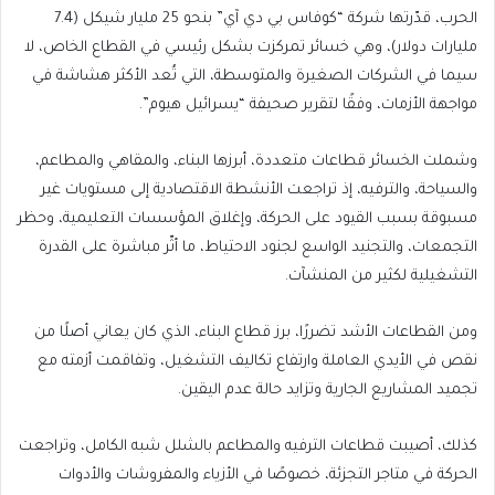
الحرب، قدّرتها شركة “كوفاس بي دي آي” بنحو 25 مليار شيكل (7.4
مليارات دولار)، وهي خسائر تمركزت بشكل رئيسي في القطاع الخاص، لا
سيما في الشركات الصغيرة والمتوسطة، التي تُعد الأكثر هشاشة في
مواجهة الأزمات، وفقًا لتقرير صحيفة “يسرائيل هيوم”.
وشملت الخسائر قطاعات متعددة، أبرزها البناء، والمقاهي والمطاعم،
والسياحة، والترفيه، إذ تراجعت الأنشطة الاقتصادية إلى مستويات غير
مسبوقة بسبب القيود على الحركة، وإغلاق المؤسسات التعليمية، وحظر
التجمعات، والتجنيد الواسع لجنود الاحتياط، ما أثّر مباشرة على القدرة
التشغيلية لكثير من المنشآت.
ومن القطاعات الأشد تضررًا، برز قطاع البناء، الذي كان يعاني أصلًا من
نقص في الأيدي العاملة وارتفاع تكاليف التشغيل، وتفاقمت أزمته مع
تجميد المشاريع الجارية وتزايد حالة عدم اليقين.
كذلك، أصيبت قطاعات الترفيه والمطاعم بالشلل شبه الكامل، وتراجعت
الحركة في متاجر التجزئة، خصوصًا في الأزياء والمفروشات والأدوات