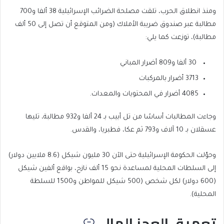
ومنذ انطلاق الحرب، تلقت مصلحة الضرائب الإسرائيلية 38 ألفا و700
مطالبة عبر صندوق ضريبة الأملاك (ومن المتوقع أن تصل إلى 50 ألف
مطالبة)، توزعت كما يلي:
30 ألفا و809 أضرار المباني
3713 أضرار بالمركبات
4085 أضرار في المحتويات والمعدات.
وجاءت المطالبات أساسًا من تل أبيب بـ 24 ألفا و932 مطالبة، تليها
عسقلان بـ 10 آلاف و793 ثم عكا، فطبريا، والقدس.
وحوّلت الحكومة الإسرائيلية حتى الآن 30 مليون شيكل (8.6 ملايين دولار)
إلى السلطات المحلية لمساعدة نحو 15 ألف نازح، بواقع ألفين شيكل
(600 دولار) لكل شخص (500 شيكل للمواطن و1500 للسلطة
المحلية).
تعميق العجز المالي