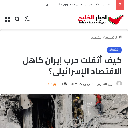
نفط نيو مكسيكو يؤسس صندوق 75 مليار دولار ويشعل جدل الإنفاق
الوضع
بحث
الق
المظلم
عن
الرئيسية
/
اقتصاد
اقتصاد
كيف أثقلت حرب إيران كاهل
الاقتصاد الإسرائيلي؟
فريق التحرير
يونيو 27, 2025
0
753