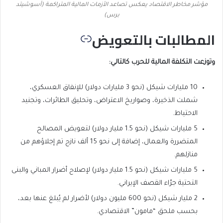
مؤشر مخاطر الاقتصاد يعكس تصاعد الأزمات المالية المتراكمة (أسوشيتد
برس)
المطالبات بالتعويض
وتوزعت التكلفة المالية للحرب كالتالي:
10 مليارات شيكل (نحو 3 مليارات دولار) للإنفاق العسكري،
شملت الذخيرة، وصواريخ الاعتراض، وتحليق الطائرات، وتجنيد
الاحتياط.
5 مليارات شيكل (نحو 1.5 مليار دولار) لتعويض المصالح
المتضررة والعمال، إضافة إلى نحو 15 ألف نازح تم إجلاؤهم من
منازلهم.
5 مليارات شيكل (نحو 1.5 مليار دولار) لإصلاح أضرار المباني والبنى
التحتية جرّاء القصف الإيراني.
2 مليار شيكل (نحو 600 مليون دولار) لأضرار لم يُبلغ عنها بعد،
بحسب ملحق “مامون” الاقتصادي.