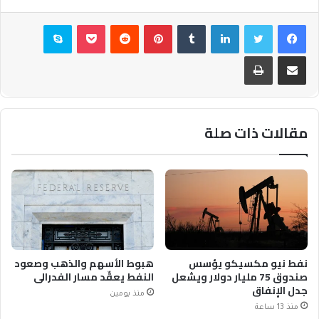
فيسبوك
تويتر
لينكدإن
بينتيريست
بوكيت
سكايب
مشاركة عبر البريد
طباعة
مقالات ذات صلة
نفط نيو مكسيكو يؤسس
هبوط الأسهم والذهب وصعود
صندوق 75 مليار دولار ويشعل
النفط يعقّد مسار الفدرالي
جدل الإنفاق
منذ يومين
منذ 13 ساعة