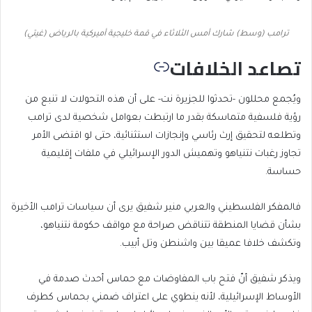
ترامب (وسط) شارك أمس الثلاثاء في قمة خليجية أميركية بالرياض (غيتي)
تصاعد الخلافات
ويُجمع محللون -تحدثوا للجزيرة نت- على أن هذه التحولات لا تنبع من
رؤية فلسفية متماسكة بقدر ما ارتبطت بعوامل شخصية لدى ترامب
وتطلعه لتحقيق إرث رئاسي وإنجازات استثنائية، حتى لو اقتضى الأمر
تجاوز رغبات نتنياهو وتهميش الدور الإسرائيلي في ملفات إقليمية
حساسة.
فالمفكر الفلسطيني والعربي منير شفيق يرى أن سياسات ترامب الأخيرة
بشأن قضايا المنطقة تتناقض صراحة مع مواقف حكومة نتنياهو،
وتكشف خلافا عميقا بين واشنطن وتل أبيب.
ويذكر شفيق أنّ فتح باب المفاوضات مع حماس أحدث صدمة في
الأوساط الإسرائيلية، لأنه ينطوي على اعتراف ضمني بحماس كطرف