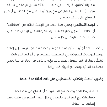
محاولة تحقيق اختراقات في ملفات شائكة فشل فيها من سبقه
من الرؤساء، مثل التفاوض مع إيران أو الاتفاق مع الحوثيين أو حتى
الانفتاح على حركة حماس.
البعد التعاقدي:
يكمن هذا البعد في البحث الدائم عن “صفقات”
أو نجاحات تُسجل كنتيجة مباشرة لتحركاته، حتى لو كان ذلك على
حساب حلفاء تاريخيين كإسرائيل.
ويؤكد أسامة أبو أرشيد أن هذه العوامل مجتمعة تقود ترامب إلى إعادة
ترتيب الأولويات الأميركية في المنطقة؛ فعندما يرى أن إسرائيل باتت
تشكّل عبئا أو أنها تعرقل طموحاته، فإنه لا يتردد في تجاوزها بما يخدم
مصالحه الذاتية ومصالح أميركا كما يراها.
وضرب الباحث والكاتب الفلسطيني على ذلك أمثلة عدة، منها:
عدم ربط المفاوضات مع السعودية أو الدفاع عن مصالحها
باتفاقيات مع إسرائيل، خاصة في ظل تعثر التقدم في ملف وقف
إطلاق النار بغزة.