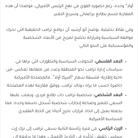
أولا” وحده، رغم حضوره القوي في نهج الرئيس الأميركي، موضحا أن هذه
المقاربة تتسم بطابع براغماتي وسريع التغير.
وفي نقاط تحليلية، يوضح أبو أرشيد أن دوافع ترامب الحقيقية التي تحرك
مواقفه السياسية وقراراته تخضع لمزيج من الأبعاد الشخصية
والمؤسساتية على النحو التالي:
البعد الفلسفي:
التحولات السياسية والتطورات التي نراها في
سياسات إدارة ترامب نحو المنطقة وعدد من ملفاتها تعكس -من
ناحية إطارية- فلسفة شعار “أميركا أولا”، فالمصلحة الأميركية
حاضرة حسب ما يراه دونالد ترامب، ووفق مقاربته لهذه المصلحة.
البعد الشخصي:
شخصية ترامب ذات طابع فردي، ويغلب عليها
السعي للتميز وصناعة إنجازات شخصية تُسجل باسمه وحده، مما
يجعله يميل إلى اتخاذ قرارات تخرج أحيانا عن الخط التقليدي
للسياسة الأميركية.
الإرث الرئاسي:
في فترة رئاسته الثانية يسعى ترامب إلى ترك إرث
سياسي حقيقي يُخلّده في التاريخ الأميركي، وهذا ما يدفعه إلى