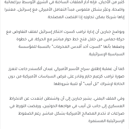
كثير من الأحيان، فإنه أدار الملفات الساخنة في الشرق الأوسط ببراغماتية
واضحة، وغيّر بشكل ملموس مبدأ التعامل الأميركي مع إسرائيل، معتبرا
إياها شريكا يمكن تجاوزه إذا اقتضت المصلحة.
ويوضح جبارين أن إدارة ترامب كسرت احتكار إسرائيل لملف التفاوض مع
حركة حماس من خلال فتح خط حوار مباشر مع الحركة، في خطوة
وصفها بأنها “كسرت أحد أقدس المحرمات” بالنسبة للمؤسسة
السياسية الإسرائيلية.
كما أن عملية إطلاق سراح الأسير الأميركي عيدان ألكسندر جاءت لتعزز
صورة ترامب كزعيم حازم وقادر على فرض السياسات الأميركية من دون
الحاجة لإشراك “تل أبيب” أو تلبية شروطها.
وفي الملف اليمني، يشير جبارين إلى أن واشنطن ابتعدت عن الانخراط
العسكري إلى جانب تل أبيب في مواجهة الحوثيين، ورفضت التورط في
صراعات لا تخدم المصالح الأميركية بشكل مباشر، رغم الضغوط
الإسرائيلية المستمرة.