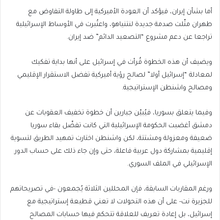
أما بشأن إيران، فيؤكد أن العودة الأميركية إلى طاولة التفاوض مع
طهران مثّلت صدمة جديدة لنتنياهو، واعتُبرت في الأوساط الإسرائيلية
تراجعا عن دعم مشروع “التصعيد الدائم” ضد إيران.
ويضيف أن هذه الخطوة قُرأت في إسرائيل على أنها بداية تفكيك
لمعادلة “إسرائيل أولا” لصالح رؤية أميركية تفضل الاستقرار الإقليمي
ومصالح واشنطن الإستراتيجية.
وفيما يتعلق بسوريا، فيُبيّن جبارين أن خطوة تخفيف العقوبات عن
دمشق أغضبت الحكومة الإسرائيلية التي كانت تفضّل بقاء سوريا
ضعيفة ومعزولة ومشتتة، لكن واشنطن اختارت تمهيد الطريق لتسوية
إقليمية بمشاركة دول عربية فاعلة، حتى وإن جاء ذلك على حساب الدور
الإسرائيلي في الملف السوري.
ورغم المقاربات السابقة، فإن المحللين الثلاثة يُجمعون -في تصريحاتهم
للجزيرة نت- على أن هذه التحولات لا تعني قطيعة إستراتيجية مع
إسرائيل، بل إعادة تعريف للعلاقة تتحكم فيها حسابات المصالح