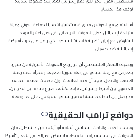
فلسطيني مقرر، الأمر الذي دفع إسرائيل لممارسة ضغوط شديدة
لوقف هذا المسار.
أما الاتفاق مع الحوثيين فيرى فيه شفيق انتصارا لجماعة الحوثي وعزلة
متزايدة لإسرائيل وحتى للموقف البريطاني، في حين اعتبر العودة
للتفاوض مع إيران “ضربة قاسية” لنتنياهو الذي راهن على حرب أميركية
إسرائيلية ضد طهران.
ويضيف المفكر الفلسطيني أن قرار رفع العقوبات الأميركية عن سوريا
يتعارض مع رغبة نتنياهو في إبقاء سوريا ضعيفة ومجزأة تحت رحمة
القصف والتدخل. مبينا أن هذه الخلافات، وإن عكست عقيدة التحالف
العضوي بين أميركا وإسرائيل، فإنها تكشف صراع قيادة بين الطرفين،
قد يصل إلى لحظة حاسمة لمصير نتنياهو السياسي، على حد وصفه.
دوافع ترامب الحقيقية
وحسب الكاتب والباحث السياسي أسامة أبو أرشيد من واشنطن، فإن
التحولات في سياسة ترامب بالمنطقة لا يمكن اختزالها في شعار “أميركا