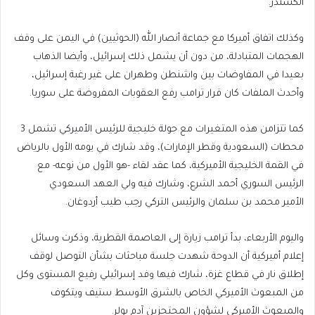
ألكسندر.
وكذلك اتفاق أميركا مع جماعة أنصار الله (الحوثيين) في اليمن على وقف
الهجمات المتبادلة، من دون أن يشمل ذلك إسرائيل، وأيضا الذهاب
بعيدا في المفاوضات بين واشنطن وطهران على غير رغبة إسرائيل،
وأحدث الملفات كان قرار ترامب رفع العقوبات المفروضة على سوريا.
كما تتزامن هذه المتغيرات مع جولة خليجية للرئيس الأميركي تشمل 3
محطات (السعودية وقطر الإمارات)، وقد شارك في يومه الأول بالرياض
في القمة الخليجية الأميركية، كما عقد لقاء -هو الأول من نوعه- مع
الرئيس السوري أحمد الشرع، وشارك فيه ولي العهد السعودي
الأمير محمد بن سلمان والرئيس التركي رجب طيب أردوغان.
واليوم الأربعاء، بدأ ترامب زيارة إلى العاصمة القطرية، وذكرت وسائل
إعلام أميركية أن الدوحة شهدت جلسة مباحثات بشأن التوصل لوقف
إطلاق نار في قطاع غزة، شارك فيها وفد إسرائيلي رفيع المستوى وكل
من المبعوث الأميركي الخاص بالشرق الأوسط ستيف ويتكوف
والمبعوث الأميركي لشؤون المحتجزين آدم بولر.