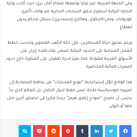
وفي الجبهة الغربية، تبرز تركيا بوصفها صمام أمان بري؛ حيث أكدت وزارة
التجارة التركية استمرار تدفق الشحنات التجارية عبر بوابات (أغري-
غوربولاك، وفان-كابيكوي، وهكاري-إيسينديري) بشكل محكم ودون
انقطاع.
ورغم تعليق حركة المسافرين، فإن حالة التأهب القصوى وتحديث خطط
العمل الميدانية على الحدود التركية تضمن بقاء نافذة إيران على
الأسواق الغربية مفتوحة، مما يعزز قدرة طهران على المناورة خارج حدود
الممرات المائية المحاصرة.
هذا الواقع حوّل إستراتيجية “تنويع المسارات” من رفاهية اقتصادية إلى
ضرورة جيوسياسية ملحة، ليس فقط لدول الخليج، بل للعالم الذي بدأ
يخشى أن يصبح “نموذج إغلاق هرمز” درسا مكررا في مضايق أخرى مثل
ملقا أو تايوان.
فيسبوك
تويتر
لينكدإن
بينتيريست
بوكيت
سكايب