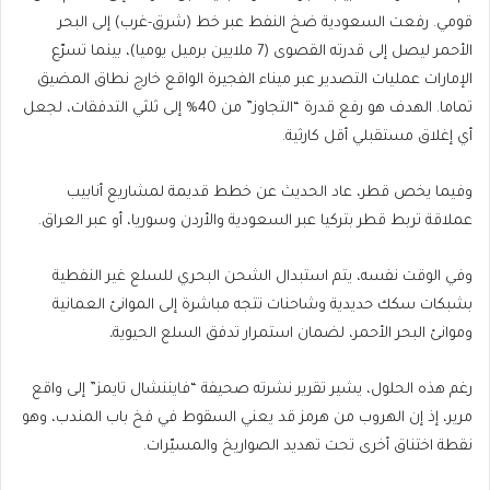
قومي. رفعت السعودية ضخ النفط عبر خط (شرق-غرب) إلى البحر
الأحمر ليصل إلى قدرته القصوى (7 ملايين برميل يوميا)، بينما تسرّع
الإمارات عمليات التصدير عبر ميناء الفجيرة الواقع خارج نطاق المضيق
تماما. الهدف هو رفع قدرة “التجاوز” من 40% إلى ثلثي التدفقات، لجعل
أي إغلاق مستقبلي أقل كارثية.
وفيما يخص قطر، عاد الحديث عن خطط قديمة لمشاريع أنابيب
عملاقة تربط قطر بتركيا عبر السعودية والأردن وسوريا، أو عبر العراق.
وفي الوقت نفسه، يتم استبدال الشحن البحري للسلع غير النفطية
بشبكات سكك حديدية وشاحنات تتجه مباشرة إلى الموانئ العمانية
وموانئ البحر الأحمر، لضمان استمرار تدفق السلع الحيوية
.
رغم هذه الحلول، يشير تقرير نشرته صحيفة “فايننشال تايمز” إلى واقع
مرير، إذ إن الهروب من هرمز قد يعني السقوط في فخ باب المندب، وهو
نقطة اختناق أخرى تحت تهديد الصواريخ والمسيّرات.