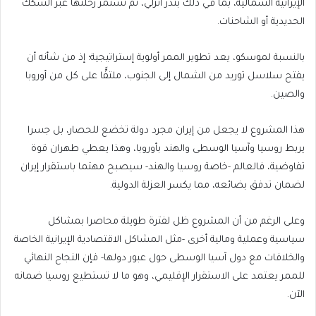
الإيرانية الشمالية، بما في ذلك بندر أنزلي، ثم تستمر رحلتها عبر السكك
الحديدية أو الشاحنات.
بالنسبة لموسكو، يعد تطوير الممر أولوية إستراتيجية؛ إذ من شأنه أن
يفتح سلاسل توريد من الشمال إلى الجنوب، ملتفًّا على كل من أوروبا
والصين.
هذا المشروع لا يجعل من إيران مجرد دولة تخضع للحصار، بل جسرا
يربط روسيا وآسيا الوسطى والهند بأوروبا، وهذا يعطي طهران قوة
تفاوضية، فالعالم -خاصة روسيا والهند- سيصبح مهتما باستقرار إيران
لضمان تدفق بضائعه، مما يكسر العزلة الدولية.
وعلى الرغم من أن المشروع ظل لفترة طويلة محاصرا بمشاكل
سياسية وعملية ومالية أخرى -مثل المشاكل الاقتصادية الإيرانية الخاصة
والخلافات مع دول آسيا الوسطى حول عبور دولها- فإن النجاح النهائي
للممر يعتمد على الاستقرار الإقليمي، وهو ما لا تستطيع روسيا ضمانه
الآن.