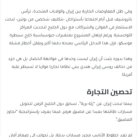
وفي ظل المفاوضات الجارية بين إيران والولايات المتحدة، ترأس
باتروشيف قبل أيام اجتماعا بأستراخان -بتكليف شخصي من بوتين- لبحث
الاستثمار في الموانئ والشراكات مع دول الخليج لتحديث المراكز
اللوجستية. ورغم ارتهان المشروع بمتغيرات جيوسياسية خارج سيطرة
موسكو، فإن هذا التدخل الرئاسي يمنحه دفعا أكبر ويقلل أخطار فشله.
وهذا بدوره يثبت أن إيران ليست وحدها في مواجهة الحصار، بل هي جزء
من تحالف روسي إيراني هندي يبني نظاما تجاريا موازيا لا تسيطر عليه
أمريكا.
تحصين التجارة
بينما تبحث إيران عن “رئة برية”، تسابق دول الخليج الزمن لتحويل
مسارات طاقتها بعيدا عن مضيق هرمز، فيما يعرف بإستراتيجية “تجاوز
المضيق”.
لم تعد خطوط الأنابيب مجرد مسارات بديلة، بل تحولت إلى صمام أمان