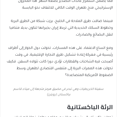
مما يضمن استمرار عائدات التصدير بضعة أشهر. هذا المخزون
الإستراتيجي منح طهران الوقت الكافي للالتفاف نحو اليابسة.
فبينما ضاقت طرق الملاحة في الخليج، برزت شبكة من الطرق البرية
وخطوط السكك الحديدية التي تربط إيران بجيرانها لتكون بديلا متناميا
لنقل البضائع والصادرات.
ومع اتساع الاعتماد على هذه المسارات، تحولت دول الجوار إلى أطراف
رئيسية في معركة إعادة تشكيل طرق التجارة الإقليمية، في وقت
أصبحت فيه الشاحنات والقطارات تؤدي دورا كانت تتولاه السفن. فكيف
تحولت هذه الممرات البرية إلى متنفس اقتصادي لطهران وسط
الضغوط الأمريكية المتصاعدة؟
سفينة الخريطيات وهي تبحر في مضيق هرمز متجهة إلى ميناء قاسم
بباكستان (رويترز)
الرئة الباكستانية