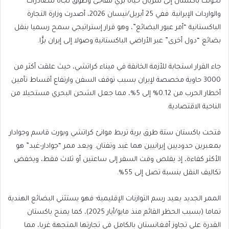
تحولت باكستان إلى شريان حياة بري مفاجئ وطوق نجاة للصادرات
والواردات الإيرانية. ففي 25 أبريل/نيسان 2026، أصدرت وزارة التجارة
الباكستانية “أمر عبور البضائع”، وهو قرار إستراتيجي سمح رسميا بنقل
بضائع “دول أخرى” عبر الأراضي الباكستانية وصولا إلى إيران برًّا.
جاء القرار استجابة للأزمة الخانقة في ميناء كراتشي، حيث علقت أكثر من
3000 حاوية مخصصة لإيران بسبب توقف السفن وارتفاع أقساط تأمين
أخطار الحرب من 0.12% إلى 5%، مما جعل الشحن البحري مستحيلا من
الناحية الاقتصادية.
فتحت باكستان ستة طرق برية تربط موانئ كراتشي وبورت قاسم وجوادار
بمعبرين حدوديين إيرانيين هما غبد وتفتان. ويعد ممر “جوادار-غبد” هو
الأكثر كفاءة، إذ يقلص وقت السفر إلى ساعتين أو ثلاث فقط، ويخفض
تكاليف النقل بنسبة تصل إلى 55%.
الممر الجديد يعيد رسم التوازنات الإقليمية؛ فهو يستثني البضائع الهندية
تماما (بسبب الحظر القائم منذ مايو/أيار 2025)، كما يمنح باكستان
القدرة على تجاوز أفغانستان بالكامل في تجارتها المتجهة غربا، مما