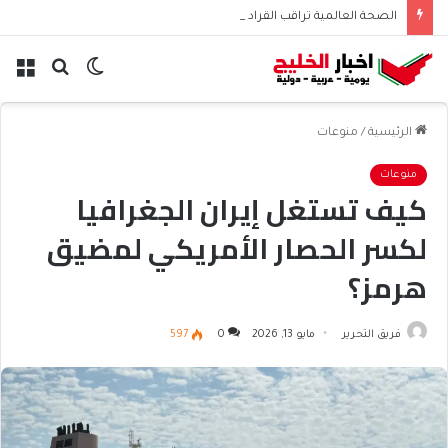
الصحة العالمية تراقب القراد في أوروبا بعد رصد فيروس بوربون
الوضع
بحث
الق
المظلم
عن
الرئيسية
/
منوعات
منوعات
كيف تستغل إيران الجغرافيا
لكسر الحصار الأمريكي لمضيق
هرمز؟
فريق التحرير
مايو 13, 2026
0
597