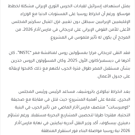
يمثل استهداف إسرائيل لقيادات الحرس الثوري الإيراني مشكلة لخطط
موسكو. ورغم أن انخراط روسيا على المستويات الدنيا مع الوزراء
الإقليميين الإيرانيين سيظل دون تغيير، فإن اغتيال سكرتير المجلس
الأعلى للأمن القومي الإيراني علي لاريجاني في مارس/آذار 2026، من
المرجح أن يكون له تأثير ملموس في المشروع.
فقد التقى لاريجاني مرارا بمسؤولين روس لمناقشة ممر “INSTC”، كان
آخرها في ديسمبر/كانون الأول 2025، وكان المسؤولون الروس حذرين
بشأن مستقبل الممر طوال فترة الحرب لكنهم مع ذلك كافحوا لإبقائه
على جدول الأعمال.
يعد انخراط نيكولاي باتروشيف، مساعد الرئيس ورئيس المجلس
البحري، علامة على أهمية المشروع؛ حيث قلل في مقابلة مع صحيفة
“كوميرسانت” منتصف مارس/آذار الماضي من تأثير الحرب في البنية
التحتية، مقترحا طرقا لتحصين المشاريع البحرية مستقبلا. ورغم تشاؤم
دميتري بيسكوف، أكد وزير النقل أندريه نيكيتين في نهاية مارس/آذار
2026 نية روسيا مواصلة البناء فور استقرار المنطقة.