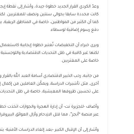
كانت محددة سابقا بحوالي سنتين ونصف للمغتربين. لكنه 
كما أن الكثير من المواطنين، خاصة في المناطق الريفية، ي
دفع رسوم إضافية لوسطاء.
ويرى خبراء أن التخفيضات تُعتبر خطوة إيجابية كاستعمال ال
لكنها غير كافية في ظل التحديات الاقتصادية واللوجستية 
خاصة على المغتربين.
من جانبه، رحب الخبير الاقتصادي أسامة العبد الله بالقرار
أخرى، مثل تأشيرات الدراسة، ويمكّن العاملين من إكمال إ
على تحسين ظروفها المعيشية، خاصة في ظل التحديات ا
وأضاف -للجزيرة نت- أن إدارة الهجرة والجوازات اتخذت خط
عبر منصة “أنجز”، مما قلل الازدحام وأزال العوائق البيروقر
وأشار إلى أن الإقبال الكبير -بعد إلغاء الدراسات الأمنية-