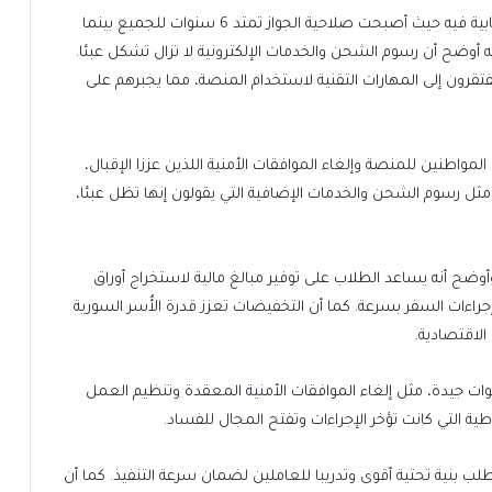
وعدّ الكردي القرار الجديد خطوة جيدة، وأشار إلى نقطة إيجابية فيه حيث أصبحت صلاحية الجواز تمتد 6 سنوات للجميع بينما
أوضح أن رسوم الشحن والخدمات الإلكترونية لا تزال تشكل عبئا.
فتقرون إلى المهارات التقنية لاستخدام المنصة، مما يجبرهم على
مواطنين للمنصة وإلغاء الموافقات الأمنية اللذين عززا الإقبال،
مثل رسوم الشحن والخدمات الإضافية التي يقولون إنها تظل عبئا،
 وأوضح أنه يساعد الطلاب على توفير مبالغ مالية لاستخراج أوراق
جراءات السفر بسرعة. كما أن التخفيضات تعزز قدرة الأُسر السورية
لاقتصادية.
وات جيدة، مثل إلغاء الموافقات الأمنية المعقدة وتنظيم العمل
اطية التي كانت تؤخر الإجراءات وتفتح المجال للفساد.
 يتطلب بنية تحتية أقوى وتدريبا للعاملين لضمان سرعة التنفيذ. كما أن