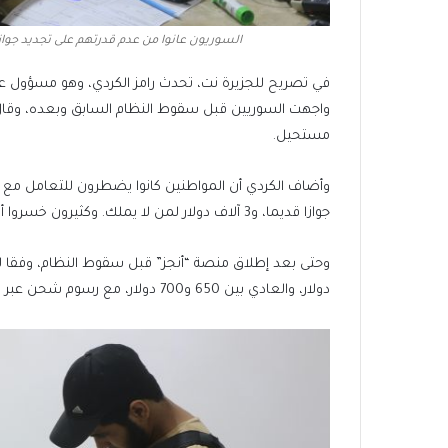
السوريون عانوا من عدم قدرتهم على تجديد جو
في تصريح للجزيرة نت، تحدث رامز الكردي، وهو مسؤول عن
واجهت السوريين قبل سقوط النظام السابق وبعده، وقال
مستحيل.
جوازا قديما، و3 آلاف دولار لمن لا يملك. وكثيرون خسروا أموالهم دون الحصول عليه.
دولار، والعادي بين 650 و700 دولار، مع رسوم شحن عبر “دي إتش إل” وخدمات إلكترونية إضافية.