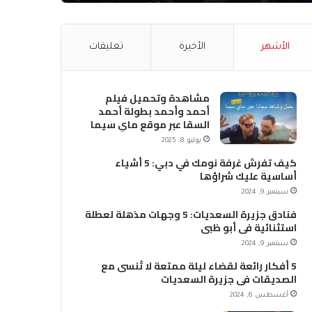
الأشهر
الأخيرة
تعليقات
مشاهدة وتحميل فيلم
أحمد وأحمد بطولة أحمد
السقا عبر موقع ماي سيما
MyCima (وي سيما WeCima)
يوليو 8, 2025
كيف تفرش غرفة نومك في دبي: 5 أشياء
أساسية عليك شراؤها
سبتمبر 9, 2024
فنادق جزيرة السعديات: 5 وجهات مذهلة لعطلة
استثنائية في أبو ظبي
سبتمبر 9, 2024
5 أفكار رائعة لقضاء ليلة ممتعة لا تُنسى مع
الصديقات في جزيرة السعديات
أغسطس 6, 2024