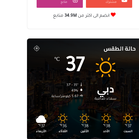
مشترك
متابع
انضم الى اكثر من
34.9M
متابع
حالة الطقس
37
℃
دبي
37º - 35º
49%
5.67 كيلومتر/ساعة
سماء صافية
℃
37
℃
36
℃
38
℃
38
℃
37
السبت
الأحد
الأثنين
الثلاثاء
الأربعاء