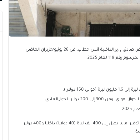
لدعم المواطنين السوريين وتسهيل إجراءات السفر، صادق وزير الداخلية أنس خطاب، في 26 يونيو/حزيران الماضي،
 119 لعام 2025.
 160 دولارا).
202.
وبدأ سريان القرار فورا عبر منصة “أنجز” الإلكترونية، محققا توفيرا ماليا يصل إلى 400 ألف ليرة (40 دولارا) داخليا و400 دولار
ة.