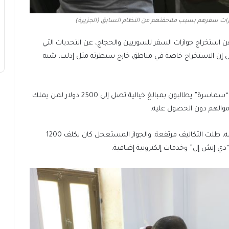
ازات سفرهم بسبب ملاحقتهم من النظام السابق (الجزيرة)
 استخراج جوازات السفر للسوريين والحجاج، عن التحديات التي
 إن الاستخراج خاصة في مناطق خارج سيطرته مثل إدلب، شبه
وأضاف الكردي أن المواطنين كانوا يضطرون للتعامل مع “سماسرة” يطالبون بمبالغ خيالية تصل إلى 2500 دولار لمن يملك
وحتى بعد إطلاق منصة “أنجز” قبل سقوط النظام، وفقا له، ظلت التكاليف مرتفعة. والجواز المستعجل كان يكلف 1200