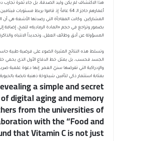
أعمارهم حاجز الـ 64 عاماً؛ إذ قاموا بربط مست
المشاركين. وكانت المفاجأة التي رصدتها الأشعة هي أن ا
بضمور وتراجع في حجم «المادة الرمادية» للمخ، إضافة 
المسؤولة عن أدق وظائف العقل، وتحديداً الانتباه والذاكرة
وتسلط هذه النتائج المثيرة الضوء على فرضية طبية حاسمة
الجسد فحسب، بل يمثل خط الدفاع الأول الذي يحمي خلايا 
والإدراكية التي تفرضها سنيّ العمر. إنها دعوة علمية صر
بمثابة استثمار ذكي لتأمين شيخوخة ذهنية نابضة بالحيوية 
 revealing a simple and secret
of digital aging and memory
hers from the universities of
laboration with the “Food and
nd that Vitamin C is not just