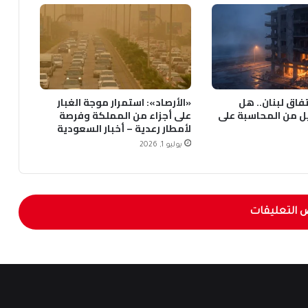
1 في اتفاق لبنان.. هل
«الأرصاد»: استمرار موجة الغبار
ل من المحاسبة على
على أجزاء من المملكة وفرصة
لأمطار رعدية – أخبار السعودية
يوليو 1, 2026
 التعليقات