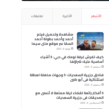
الأشهر
الأخيرة
تعليقات
مشاهدة وتحميل فيلم
أحمد وأحمد بطولة أحمد
السقا عبر موقع ماي سيما
MyCima (وي سيما WeCima)
يوليو 8, 2025
كيف تفرش غرفة نومك في دبي: 5 أشياء
أساسية عليك شراؤها
سبتمبر 9, 2024
فنادق جزيرة السعديات: 5 وجهات مذهلة لعطلة
استثنائية في أبو ظبي
سبتمبر 9, 2024
5 أفكار رائعة لقضاء ليلة ممتعة لا تُنسى مع
الصديقات في جزيرة السعديات
أغسطس 6, 2024