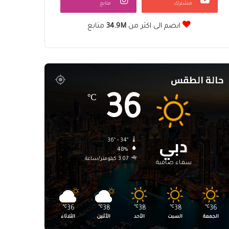
مشترك
متابع
انضم الى اكثر من
34.9M
متابع
حالة الطقس
36
℃
دبي
36º - 34º
48%
3.07 كيلومتر/ساعة
سماء صافية
℃
36
℃
38
℃
38
℃
38
℃
36
الجمعة
السبت
الأحد
الأثنين
الثلاثاء