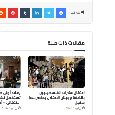
فيسبوك
تويتر
لينكدإن
بينتير
شاركها
مقالات ذات صلة
اعتقال عشرات الفلسطينيين
يعقد أولى جل
بالضفة وجيش الاحتلال يحاصر بلدة
تستكمل تشك
سنجل
الانتقالي – أ
يوليو 1, 2026
يوليو 1, 2026