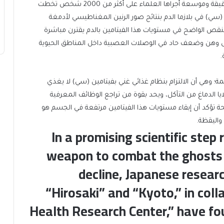
هذا الاكتشاف لم يكن وليد الصدفة، بل جاء ثمرة تجارب دقيقة وموسعة أجراها العلماء على أكثر من 2000 شخص تخطت
ويات فيتامين (سي) في بلازما الدم بنتائج صور الرنين المغناطيسي لأدمغة
لنقص الواضح في مستويات هذا الفيتامين بالدم يقترن مباشرة
إلى وهن وضعف حاد في الوصلات العصبية داخل المناطق الحيوية
.
؛ وهي أن الالتزام بنظام غذائي غني بفيتامين (سي) لا يغذي
الدماغ من التآكل، ويحد بقوة من تراجع الوظائف المعرفية
يحة تؤكد أن إبقاء مستويات هذا الفيتامين مرتفعة في الجسم هو
واليقظة.
In a promising scientific step
weapon to combat the ghosts 
decline, Japanese researc
“Hirosaki” and “Kyoto,” in col
Health Research Center,” have fou