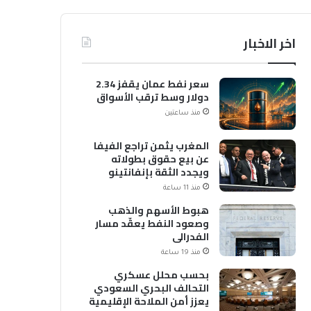
اخر الاخبار
سعر نفط عمان يقفز 2.34
دولار وسط ترقب الأسواق
منذ ساعتين
المغرب يثمن تراجع الفيفا
عن بيع حقوق بطولاته
ويجدد الثقة بإنفانتينو
منذ 11 ساعة
هبوط الأسهم والذهب
وصعود النفط يعقّد مسار
الفدرالي
منذ 19 ساعة
بحسب محلل عسكري
التحالف البحري السعودي
يعزز أمن الملاحة الإقليمية