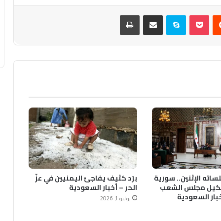
يست
بوكيت
سكايب
مشاركة عبر البريد
طباعة
ساته الإثنين.. سورية
برَد كثيف يفاجئ اليمنيين في عزّ
يل مجلس الشعب
الحر – أخبار السعودية
خبار السعودية
يوليو 1, 2026