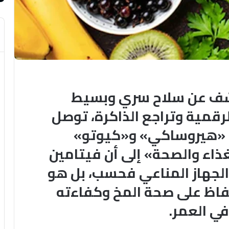
شف عن سلاح سري وبسيط
رقمية وتراجع الذاكرة، توصل
ي «هيروساكي» و«كيوتو»
غذاء والصحة» إلى أن فيتامين
لجهاز المناعي فحسب، بل هو
فاظ على صحة المخ وكفاءته
ي العمر.