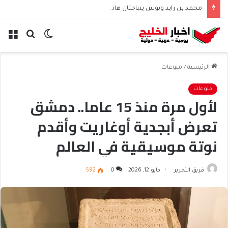
محمد بن زايد وبوتين يتباحثان هاتفياً حول التعاون والتطورات الإقليمية والدولية
الوضع
بحث
الق
المظلم
عن
الرئيسية
/
منوعات
منوعات
لأول مرة منذ 15 عاما.. دمشق
تعرض أبجدية أوغاريت وأقدم
نوتة موسيقية في العالم
فريق التحرير
مايو 12, 2026
0
592