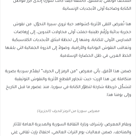
مكة)
المتحف الوطني بدمشق، كاشفةً كيف كانت سوريا إحدى أبرز مواطن
الكتابة وصاحبة أولى الأبجديات الإنسانية.
هنا تُعرض اللقى الأثرية كشواهد حية تروي سيرة التحوّل: من نقوش
حجرية بدائية ورُقُم طينية حملت أولى محاولات التدوين، إلى إرهاصات
المدارس الأولى للكتابة، ومنها إلى لحظة انبثاق الأبجديات الكلاسيكية
وتعاقب النقوش اليونانية والآرامية، وصولاً إلى الذروة الجمالية التي بلغها
الخط العربي في ظل الحضارة الإسلامية.
ضمن هذا الأفق، يأتي معرض “من الرمز إلى الحرف” ليقدّم سردية بصرية
متكاملة عن هذا الإرث؛ حيث تتجاور القطع الأثرية والنقوش التوثيقية
لتشكّل خريطة شارحة لتطوّر الكتابة في سوريا، منذ عصور ما قبل التاريخ
وإلى يومنا هذا.
معرض سوريا من الرمز للحرف (الجزيرة)
ويقام المعرض بإشراف وزارة الثقافة السورية والمديرية العامة للآثار
والمتاحف، ضمن فعاليات يوم التراث العالمي، احتفاءً بإرث ثقافي غني