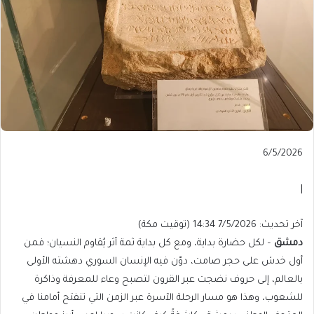
Published
6/5/2026
On
6/5/2026
|
آخر
آخر تحديث: 7/5/2026 14:34 (توقيت مكة)
تحديث:
دمشق
– لكل حضارة بداية، ومع كل بداية ثمة أثر يُقاوم النسيان؛ فمن
7/5/2026
أول خدش على حجر صامت، دوّن فيه الإنسان السوري دهشته الأولى
14:34
بالعالم، إلى حروف نضجت عبر القرون لتصبح وعاء للمعرفة وذاكرة
(توقيت
للشعوب، وهذا هو مسار الرحلة الآسرة عبر الزمن التي تنفتح أمامنا في