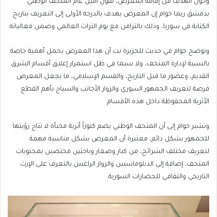
وحول الهدف من إقامة المعرض، تقول أمين عام المتحف الوطني
بدمشق ريما خوام إن المعرض يهدف بالدرجة الأولى إلى التعريف بتاريخ
الكتابة في سوريا، وذلك بالتزامن مع يوم التراث العالمي وضمن فعالياته.
وتوضح خوام في حديث للجزيرة نت أن هذا المعرض يحمل أهمية خاصة
بالنسبة لإدارة المتحف، ولا سيما في ظل استمرار إغلاق أقسام الشرق
القديم، وعصور ما قبل التاريخ، والقسم الإسلامي، ما يجعل المعرض
فرصة لتعريف الجمهور السوري والزوار الأجانب والسياح بأهم القطع
الأثرية المحفوظة داخل هذه الأقسام.
وتشير خوام إلى أن المتحف الوطني يضم كنوزاً أثرية مخبأة لا تتاح رؤيتها
للجمهور بشكل دائم، معتبرة أن المعرض يشكل مناسبة مهمة
لتعريف مختلف الشرائح، من كبار وصغار وباحثين مختصين بمحتويات
المتحف، إضافة إلى الدبلوماسيين والزوار الراغبين بالتعرف على الإرث
التاريخي والثقافي للحضارات السورية.