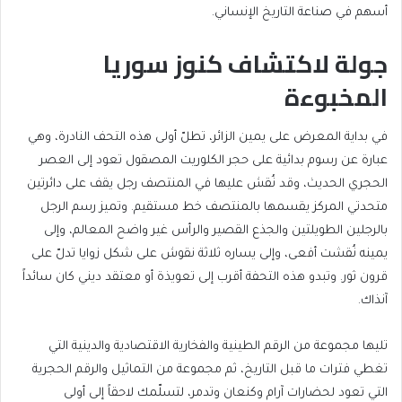
أسهم في صناعة التاريخ الإنساني.
جولة لاكتشاف كنوز سوريا
المخبوءة
في بداية المعرض على يمين الزائر، تطلّ أولى هذه التحف النادرة، وهي
عبارة عن رسوم بدائية على حجر الكلوريت المصقول تعود إلى العصر
الحجري الحديث، وقد نُقش عليها في المنتصف رجل يقف على دائرتين
متحدتي المركز يقسمها بالمنتصف خط مستقيم. وتميز رسم الرجل
بالرجلين الطويلتين والجذع القصير والرأس غير واضح المعالم، وإلى
يمينه نُقشت أفعى، وإلى يساره ثلاثة نقوش على شكل زوايا تدلّ على
قرون ثور. وتبدو هذه التحفة أقرب إلى تعويذة أو معتقد ديني كان سائداً
آنذاك.
تليها مجموعة من الرقم الطينية والفخارية الاقتصادية والدينية التي
تغطي فترات ما قبل التاريخ، ثم مجموعة من التماثيل والرقم الحجرية
التي تعود لحضارات آرام وكنعان وتدمر، لتسلّمك لاحقاً إلى أولى