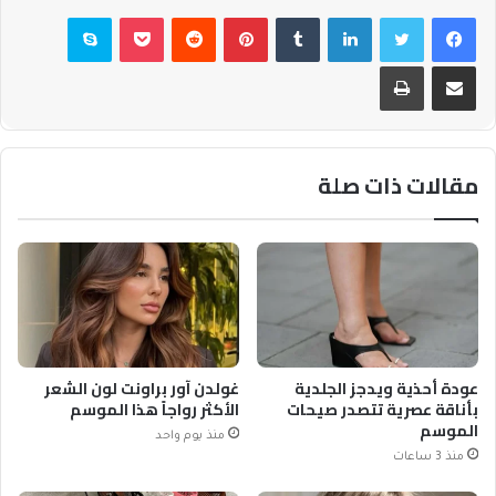
فيسبوك
تويتر
لينكدإن
بينتيريست
بوكيت
سكايب
مشاركة عبر البريد
طباعة
مقالات ذات صلة
عودة أحذية ويدجز الجلدية
غولدن آور براونت لون الشعر
بأناقة عصرية تتصدر صيحات
الأكثر رواجاً هذا الموسم
الموسم
منذ يوم واحد
منذ 3 ساعات