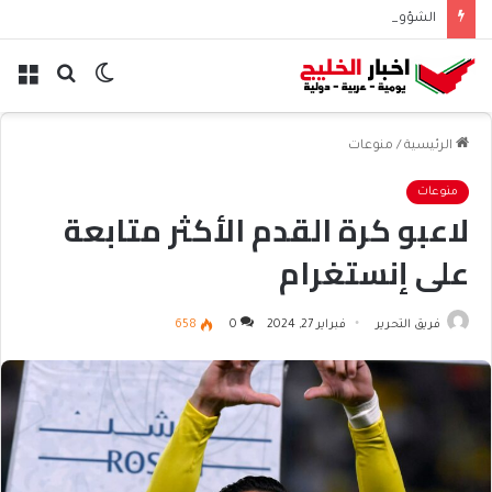
الشؤون الإسلامية تطلق حسابها الرسمي على تيك توك للمحتوى الديني
الوضع
بحث
الق
المظلم
عن
الرئيسية
/
منوعات
منوعات
لاعبو كرة القدم الأكثر متابعة
على إنستغرام
فريق التحرير
فبراير 27, 2024
0
658