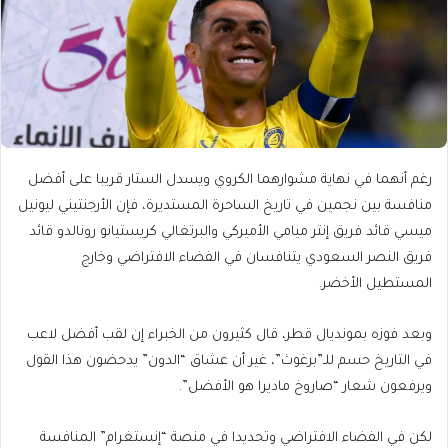
رغم أنهما في نهاية مشوارهما الكروي ويسدل الستار قريبا على أفضل
منافسة بين نجمين في تاريخ الساحرة المستديرة، فإن الأرجنتيني ليونيل
ميسي قائد فريق إنتر ميامي الأميركي والبرتغالي كريستيانو رونالدو قائد
فريق النصر السعودي يتنافسان في الفضاء الافتراضي وخارج
المستطيل الأخضر.
وبعد فوزه بمونديال قطر، قال كثيرون من الخبراء إن لقب أفضل لاعب
في التاريخ حسم للـ”برغوث”، غير أن عشاق “الدون” يدحضون هذا القول
ويرفعون شعار “صاروخ ماديرا هو الأفضل”.
لكن في الفضاء الافتراضي وتحديدا في منصة “إنستغرام” المنافسة