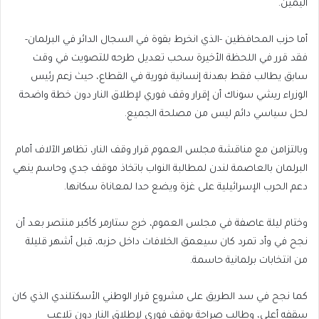
اليمين.
أما حزب المحافظين -الذي انخرط بقوة في السجال الدائر في البرلمان-
فقد قرر في اللحظة الأخيرة سحب تعديل طرحه للتصويت في وقت
سابق يطالب فقط بهدنة إنسانية فورية في القطاع، حيث زعم رئيس
الوزراء ريشي سوناك أن إقرار وقف فوري لإطلاق النار دون خطة واضحة
لحل سياسي دائم ليس من مصلحة الجميع.
وبالتزامن مع مناقشة مجلس العموم قرار وقف النار، تظاهر الآلاف أمام
البرلمان بالعاصمة لندن لمطالبة النواب باتخاذ موقف جدي وحاسم ينهي
دعم الحرب الإسرائيلية على غزة ويضع حدا لمعاناة سكانها.
وختام ليلة عاصفة في مجلس العموم، خرج ستارمر كأكبر منتصر بعد أن
نجح في وأد تمرد كان سيعمق الخلافات داخل حزبه، قبل أشهر قليلة
من انتخابات برلمانية حاسمة.
كما نجح في سد الطريق على مشروع قرار الوطني الأسكتلندي الذي كان
سقفه أعلى، وطالب صراحة بوقف فوري لإطلاق النار دون تلاعب