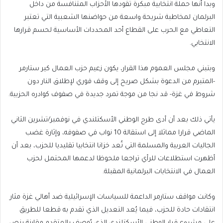
وبدا أنها حملة انتخابية مبكرة تقودها الأحزاب المتنافسة من داخل
البرلمان لمخاطبة شريحة واسعة من حواضنها الشعبية التي تعتبر
التعاطي مع الحرب على القطاع أحد المحددات الأساسية لحسم قرارها
الانتخابي.
وبتبني مجلس العموم هذا القرار، يكون زعيم حزب العمال كير ستارمر
-المتبرم من الدعوة بشكل صريح إلى وقف فوري لإطلاق النار دون
شروط في غزة- قد نجا من موجة تمرد جديدة في صفوف كوادره الحزبية.
يأتي ذلك بعد أن أدى طرح الوطني الأسكتلندي في نوفمبر/تشرين الثاني
الماضي قرارا مماثلا إلى استقالة 10 نواب في صفوفه، وإثارة غضب
الجاليات العربية والمسلمة التي تُعد خزانا انتخابيا تقليديا للحزب، بعد أن
أظهرت استطلاعات للرأي تراجعا ملحوظا لدعمها المحتمل لحزب
العمال في الانتخابات البرلمانية المقبلة.
وكانت مواقف ستارمر الداعمة للسياسات الإسرائيلية ضد أهالي غزة مثار
انتقادات حادة للحزب، فيما يُعد التعديل الذي تقدم به قطعا للطريق