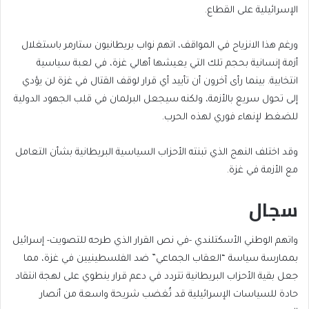
الإسرائيلية على القطاع.
ورغم هذا الانزياح في المواقف، اتهم نواب بريطانيون ستارمر باستغلال
أزمة إنسانية بحجم تلك التي يعيشها أهالي غزة، في لعبة سياسية
انتخابية. بينما رأى آخرون أن تأييد أي قرار لوقف القتال في غزة لن يؤدي
إلى تحول سريع بالأزمة، ولكنه سيجعل البرلمان في قلب الجهود الدولية
للضغط لإنهاء فوري لهذه الحرب.
وقد اختلف النهج الذي تبنته الأحزاب السياسية البريطانية بشأن التعامل
مع الأزمة في غزة.
سجال
واتهم الوطني الأسكتلندي -في نص القرار الذي طرحه للتصويت- إسرائيل
بممارسة سياسة “العقاب الجماعي” ضد الفلسطينيين في غزة، مما
جعل بقية الأحزاب البريطانية تتردد في دعم قرار ينطوي على لهجة انتقاد
حادة للسياسات الإسرائيلية قد تُغضب شريحة واسعة من أنصار