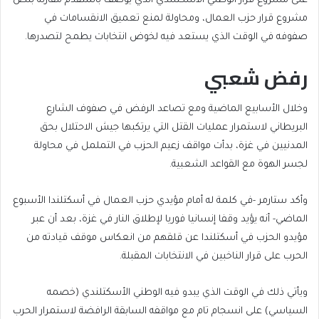
على مشروع قرار الوطني الأسكتلندي الذي يُوصف بالمتقدم مقارنة بنص
مشروع قرار حزب العمال، ومحاولة لمنع تعميق الانقسامات في
صفوفه في الوقت الذي يستعد فيه لخوض انتخابات يطمح لتصدرها.
رفض شعبي
وخلال الأسابيع الماضية ومع تصاعد الرفض في صفوف الشارع
البريطاني لاستمرار عمليات القتل التي يرتكبها جيش الاحتلال بحق
المدنيين في غزة، بدأت مواقف زعيم الحزب في التململ في محاولة
لجسر الهوة مع القواعد الشعبية.
وأكد ستارمر -في كلمة له أمام مؤيدي حزب العمال في أسكتلندا الأسبوع
الماضي- أنه يؤيد وقفا إنسانيا فوريا لإطلاق النار في غزة، بعد أن عبر
مؤيدو الحزب في أسكتلندا عن قلقهم من انعكاس موقف قيادته من
الحرب على قرار الناخبين في الانتخابات المقبلة.
ويأتي ذلك في الوقت الذي يبدو فيه الوطني الأسكتلندي (خصمه
السياسي) على انسجام تام مع مواقفه السابقة الرافضة لاستمرار الحرب