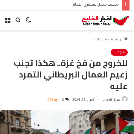
بحسب محلل عسكري التحالف البحري السعودي يعزز أمن الملاحة الإقليمية والدولية
الوضع
بحث
الق
المظلم
عن
الرئيسية
/
منوعات
منوعات
للخروج من فخ غزة.. هكذا تجنب
زعيم العمال البريطاني التمرد
عليه
فريق التحرير
فبراير 22, 2024
0
683