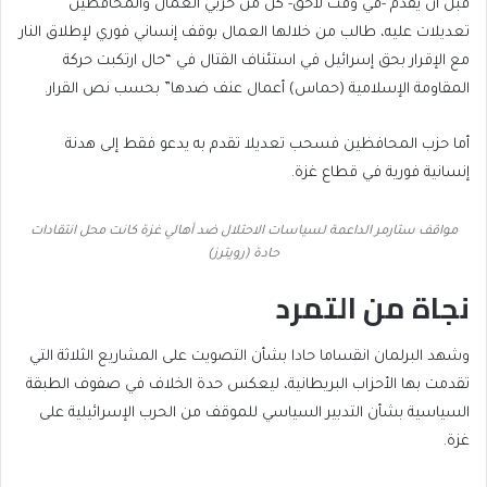
قبل أن يقدم -في وقت لاحق- كل من حزبي العمال والمحافظين
تعديلات عليه، طالب من خلالها العمال بوقف إنساني فوري لإطلاق النار
مع الإقرار بحق إسرائيل في استئناف القتال في “حال ارتكبت حركة
المقاومة الإسلامية (حماس) أعمال عنف ضدها” بحسب نص القرار.
أما حزب المحافظين فسحب تعديلا تقدم به يدعو فقط إلى هدنة
إنسانية فورية في قطاع غزة.
مواقف ستارمر الداعمة لسياسات الاحتلال ضد أهالي غزة كانت محل انتقادات
حادة (رويترز)
نجاة من التمرد
وشهد البرلمان انقساما حادا بشأن التصويت على المشاريع الثلاثة التي
تقدمت بها الأحزاب البريطانية، ليعكس حدة الخلاف في صفوف الطبقة
السياسية بشأن التدبير السياسي للموقف من الحرب الإسرائيلية على
غزة.