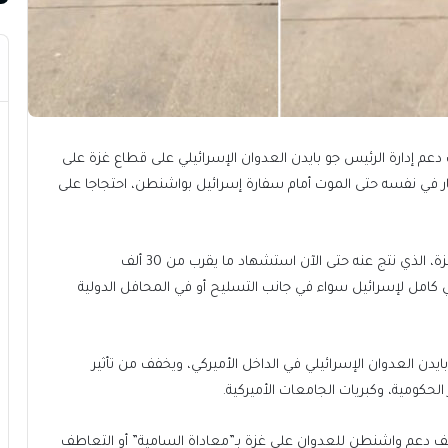
دعم إدارة الرئيس جو بايدن العدوان الإسرائيلي على قطاع غزة على
لنار في نفسه حتى الموت أمام سفارة إسرائيل بواشنطن، احتجاجا على
واستمر التجاهل منذ بدء العدوان الإسرائيلي على قطاع غزة، الذي نتج عنه حتى الآن استشهاد ما يقرب من 30 ألف
 كامل لإسرائيل سواء في جانب التسليح أو في المحافل الدولية
 بايدن العدوان الإسرائيلي في الداخل الأميركي، ويخفف من تأثير
حكومية، وكبريات الجامعات الأميركية.
قف دعم واشنطن للعدوان على غزة بـ”معاداة السامية” أو التعاطف