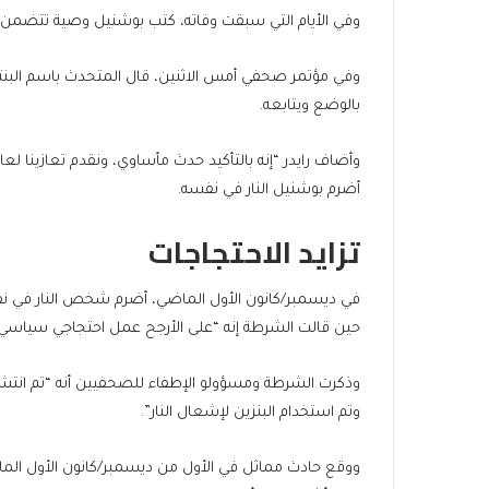
وفي الأيام التي سبقت وفاته، كتب بوشنيل وصية تتضمن تف
وفي مؤتمر صحفي أمس الاثنين، قال المتحدث باسم البنتاغو
بالوضع ويتابعه.
وأضاف رايدر “إنه بالتأكيد حدث مأساوي، ونقدم تعازينا لعائ
أضرم بوشنيل النار في نفسه.
تزايد الاحتجاجات
في ديسمبر/كانون الأول الماضي، أضرم شخص النار في نفسه خ
حين قالت الشرطة إنه “على الأرجح عمل احتجاجي سياسي
وذكرت الشرطة ومسؤولو الإطفاء للصحفيين أنه “تم انتشا
وتم استخدام البنزين لإشعال النار”.
ووقع حادث مماثل في الأول من ديسمبر/كانون الأول الماضي 