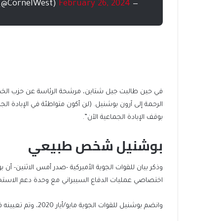
February 26, 2024
— Cornel West (@CornelWest)
في حين طالبت جيل شتاين، مرشحة الرئاسة عن حزب الخض
الرحمة إلى آرون بوشنيل. (لن أكون متواطئة في الإبادة ال
بوقف الإبادة الجماعية الآن”.
بوشنيل شخص طبيعي
وذكر بيان للقوات الجوية الأميركية -صدر أمس الاثنين- 
اختصاصي عمليات الدفاع السيبراني مع وحدة دعم الاستخبارات رقم 531 في قاعدة سان أنط
وانضم بوشنيل للقوات الجوية مايو/أيار 2020، وتم تعيينه في الجناح الـ70 للاستخبارات والمراقبة والاستطلاع.