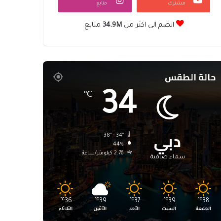
مشترك
متابع
انضم الى اكثر من
34.9M
متابع
حالة الطقس
34
℃
دبي
38º - 34º
44%
2.76 كيلومتر/ساعة
سماء صافية
℃
36
℃
39
℃
37
℃
39
℃
38
الجمعة
السبت
الأحد
الأثنين
الثلاثاء