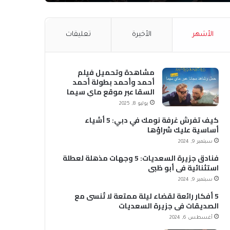
الأشهر
الأخيرة
تعليقات
مشاهدة وتحميل فيلم
أحمد وأحمد بطولة أحمد
السقا عبر موقع ماي سيما
MyCima (وي سيما WeCima)
يوليو 8, 2025
كيف تفرش غرفة نومك في دبي: 5 أشياء
أساسية عليك شراؤها
سبتمبر 9, 2024
فنادق جزيرة السعديات: 5 وجهات مذهلة لعطلة
استثنائية في أبو ظبي
سبتمبر 9, 2024
5 أفكار رائعة لقضاء ليلة ممتعة لا تُنسى مع
الصديقات في جزيرة السعديات
أغسطس 6, 2024