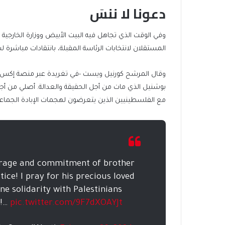
دعونا لا ننسَ
وفي الوقت الذي تجاهل فيه البيت الأبيض ووزارة الخارجية -
المستقلان لانتخابات الرئاسة المقبلة، بانتقادات مباشرة لس
وقال المرشح كورنيل ويست -في تغريدة عبر منصة إكس- “دعون
بوشنيل الذي مات من أجل الحقيقة والعدالة. أصلي من أجل
مع الفلسطينيين الذين يتعرضون لهجمات الإبادة الجماعي
ourage and commitment of brother
ice! I pray for his precious loved
ne solidarity with Palestinians
e!…
pic.twitter.com/9F7dXOAYJt