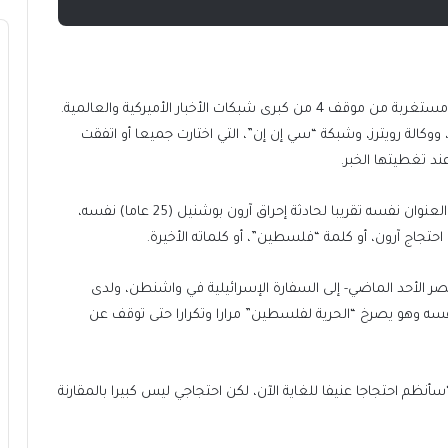
وغردت خبيرة الشؤون الدولية أسال أراد -عبر منصة إكس- مستغربة من موقف 4 من كبرى شبكات الأخبار الأميركية والعالمية.
الة رويترز، وشبكة “سي إن إن”، التي اختارت جميعا أو اتفقت
د تغطيتها الخبر.
“لا تسأل لماذا فعل ذلك؟ 4 وسائل إخبارية رئيسية لديها العنوان نفسه تقريبا لحادثة إحراق آرون بوشنيل (25 عاما) نفسه،
 احتجاج آرون، أو كلمة “فلسطين”، أو كلماته الأخيرة.
عصر الأحد الماضي- إلى السفارة الإسرائيلية في واشنطن، ولدى
فسه وهو يصرخ “الحرية لفلسطين” مرارا وتكرارا حتى توقف عن
أنظم احتجاجا عنيفا للغاية الآن، لكن احتجاجي ليس كبيرا بالمقارنة