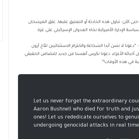
حتى الآن- تناول هذه الحادثة أو التعليق عليها، علق المرشحان
ياسة الإدارة الأميركية تجاه العدوان الإسرائيلي على غزة.
ا لا ننسَ أبدا الشجاعة والالتزام الاستثنائيين للأخ آرون
 أحبائه الأعزاء. دعونا نكرس أنفسنا من جديد للتضامن الحقيقي
ة في هذه الأوقات!”.
Let us never forget the extraordinary c
Aaron Bushnell who died for truth and just
ones! Let us rededicate ourselves to genui
undergoing genocidal attacks in real tim