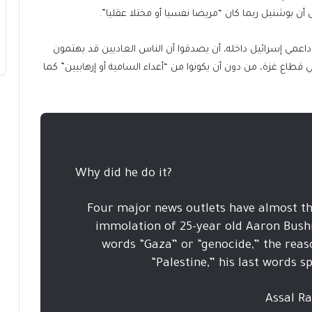
ى أن بوشنيل ربما كان “مريضا نفسيا أو مختلا عقليا”.
اعمي إسرائيل داخله، أن يصدقوا أن الناس العاديين قد يهتمون
قطاع غزة، من دون أن يكونوا من “أعداء السامية أو إرهابيين” كما
Why did he do it?
Four major news outlets have almost the
immolation of 25-year old Aaron Bush
words “Gaza” or “genocide,” the reas
“Palestine,” his last words 