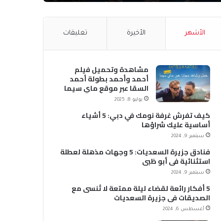
الأشهر
الأخيرة
تعليقات
مشاهدة وتحميل فيلم
أحمد وأحمد بطولة أحمد
السقا عبر موقع ماي سيما
MyCima (وي سيما WeCima)
يوليو 8, 2025
كيف تفرش غرفة نومك في دبي: 5 أشياء
أساسية عليك شراؤها
سبتمبر 9, 2024
فنادق جزيرة السعديات: 5 وجهات مذهلة لعطلة
استثنائية في أبو ظبي
سبتمبر 9, 2024
5 أفكار رائعة لقضاء ليلة ممتعة لا تُنسى مع
الصديقات في جزيرة السعديات
أغسطس 6, 2024