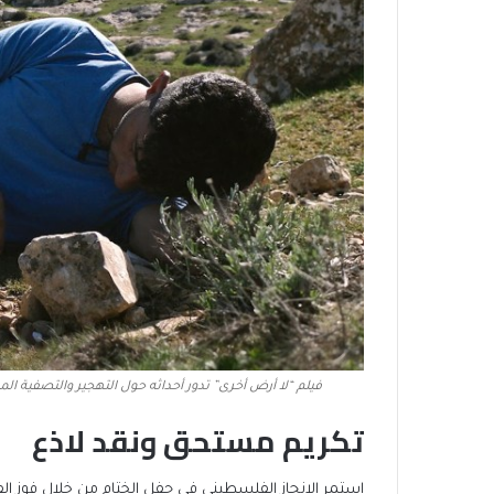
فيلم “لا أرض أخرى” تدور أحداثه حول التهجير والتصفية الم
تكريم مستحق ونقد لاذع
استمر الإنجاز الفلسطيني في حفل الختام من خلال فوز الف