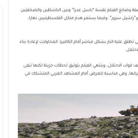
ضفة وصانع الفيلم نفسه “باسل عدرا” وبين الناشطَين والصحفيَين
” و”راشيل سزور”. وفيما يستمر هدم منازل الفلسطينيين نهارا،
 تطلق عليه النار بشكل مباشر أمام الكاميرا. المحاولات لإعادة بناء
حتلال.
20 مع زيادة ملحوظة لعنف قوات الاحتلال، وينتهي الفيلم بتوثيق لحظات حزينة لكنها تبقى
نكرانها، وهي مناسبة للعرض أمام المشاهد الغربي المتشكك في