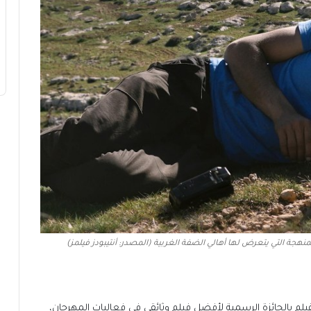
منهجة التي يتعرض لها أهالي الضفة الغربية (المصدر: أنتيبودز فيلمز)
يلم بالجائزة الرسمية لأفضل فيلم وثائقي في فعاليات المهرجان،