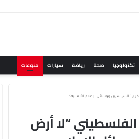
احثان هاتفياً حول التعاون والتطورات الإقليمية والدولية
تكنولوجيا
صحة
رياضة
سيارات
منوعات
رى” السياسيين ووسائل الإعلام الألمانية؟
 الفلسطيني “لا أرض