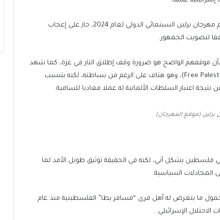
سرائيلية عليها.
الوثائقي الذي تم عرضه في قسم “بانوراما”، أحد أهم أقسام مهرجان برلين السينمائي الدولي لعام 2024، حاز على إعجاب
فقا لتصويت الجمهور.
أن موقفهم الواضح هو ضرورة وقف إطلاق النار في غزة، كما شهد
هتافات بعض الجماهير الحاضرة “الحرية لفلسطين” (Free Palestine)، وهو هتاف على الرغم من بساطته، لكنه يتسبب
تيجة اعتبار السلطات الألمانية له عملا معاديا للسامية.
برلين (موقع المهرجان)
في فلسطين بشكل آني، لكنه في الحقيقة توثيق طويل الأمد لما
ى المجادلات السياسية.
المحمول ما يتعرض له أهل قرى “مسافر يطا” الفلسطينية منذ عام