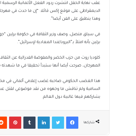
عقب نهاية الحفل انتشرت ردود الفعل الألمانية الرسمية
الديمقراطي على موقع إكس قائلا: “إن ما حدث في مهرجان ب
وهذا ينطبق على الفن أيضا”.
في سياق متصل، وصف وزير الثقافة في حكومة برلين “جوي
برلين بأنه امتلأ بـ”البروباغندا المعادية لإسرائيل”.
كلوديا روث من حزب الخضر والمفوضة الفدرالية عن الثقا
المهرجان، صرحت أيضا أنها ستبدأ تحقيقا في ما شهدته من
هذا الغضب الحكومي صاحبه غضب إعلامي ألماني في مختلف
السامية ولم تناقش ما وجهوه من نقد موضوعي لقتل عشرا
يشاركهم فيها غالبية دول العالم.
فيسبوك
تويتر
لينكدإن
بينتير
شاركها