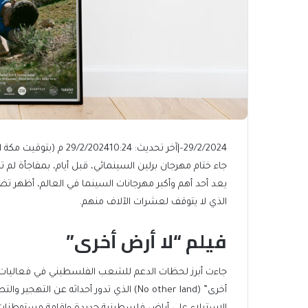
29/2/2024
–
|
آخر تحديث: 29/2/2024
10:24 م (بتوقيت مكة المكرمة)
جاء ختام مهرجان برلين السينمائي، قبل أيام، بمفاجأة لم 
يعد أحد أهم وأكبر مهرجانات السينما في العالم، أظهر 
الذي لا يتوقف لعشرات الآلاف منهم.
فيلم “لا أرض أخرى”
أخرى” (No other land) الذي تدور أحداثه ع