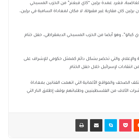
 الغاضبة، فغرد عمدة برلين “كاي فيغنر” من الحزب المسيحي
رلين كان مقاربة غير مقبولة، لا مكان لمعاداة السامية في برلين،
 كيالو”، وهو أيضا من الحزب المسيحي الديمقراطي، حفل ختام
فة والإعلام، والتي تحضر بشكل دائم كممثل حكومي للإشراف على
 انتقادات لإسرائيل خلال حفل الختام.
 الصحف والمواقع الألمانية التي اتهمت الفنانين بمعاداة
ت الآلاف من الفلسطينيين وطلباتهم بوقف إطلاق النار التي
يست
بوكيت
سكايب
مشاركة عبر البريد
طباعة