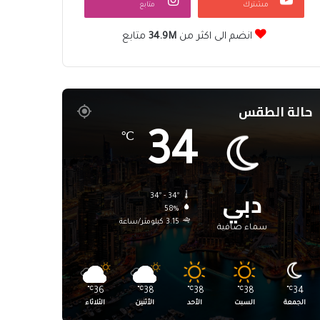
مشترك
متابع
انضم الى اكثر من
34.9M
متابع
حالة الطقس
34
℃
دبي
34º - 34º
58%
3.15 كيلومتر/ساعة
سماء صافية
℃
36
℃
38
℃
38
℃
38
℃
34
الجمعة
السبت
الأحد
الأثنين
الثلاثاء