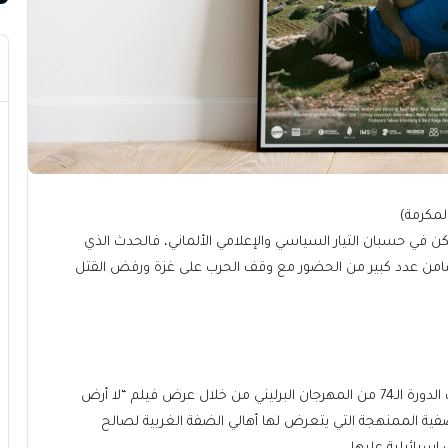
تكن في حسبان التيار السياسي والإعلامي الألماني، فالحدث الذي
تضامن عدد كبير من الحضور مع وقف الحرب على غزة ورفض القتل
جاءت أبرز لحظات الدعم للشعب الفلسطيني في فعاليات الدورة الـ74 من المهرجان البرليني من خلال عرض فيلم “لا أرض
ن التهجير والتصفية الممنهجة التي يتعرض لها أهالي الضفة الغربية لصالح