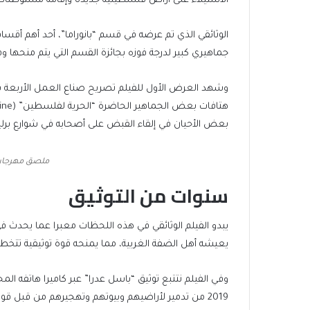
الاستيلاء على أراض فلسطينية جديدة وإقامة مستوطنات إ
جماهيري كبير لدرجة فوزه بجائزة القسم التي يتم منحها و
وشهد العرض الأول للفيلم تصريح صناع العمل الأربعة ب
بعض الأحيان في إلقاء القبض على أصحابه في شوارع برلين ن
ملصق مهرجان 
سنوات من التوثيق
يبدو الفيلم الوثائقي في هذه اللحظات معبرا عما يحدث 
يعيشه أهل الضفة الغربية، مما يمنحه قوة توثيقية تتخط
وفي الفيلم نتتبع توثيق “باسل عدرا” عبر كاميرا هاتفه 
2019 من تدمير لأراضيهم وبيوتهم وتهجيرهم من قبل قوات الاحتلال الإسرائيلي.