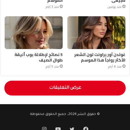
طبيعي
الموسم
منذ يومين
منذ 3 أيام
غولدن آور براونت لون الشعر
5 نصائح لإطلالة بوب أنيقة
الأكثر رواجاً هذا الموسم
طوال الصيف
منذ 4 أيام
منذ 5 أيام
عرض التعليقات
© حقوق النشر 2026، جميع الحقوق محفوظة
فيسبوك
تويتر
يوتيوب
انستقرام