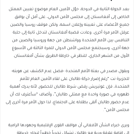
بعد الجولة الثانية في الدوحة، حوّل الأمين العام موضوع تعيين الممثل
الخاص إلى أفغانستان إلى مجلس الأمن الدولي، على أمل أن يوافق
جميع الأعضاء على تعيينه وإعلان اسمه، ولكن موقف روسيا والصين
عرقل الأمر مرة أخرى، وعادت قضية أفغانستان لتدخل ثانية إلى حلبة
التنافس بين الأمم المتحدة وواشنطن من جهة وروسيا والصين من
جهة أخرى، وسيجتمع مجلس الأمن الدولي للمرة الثالثة في الأسبوع
الأول من الشهر الجاري، للنظر في خارطة الطريق بشأن أفغانستان.
ويقول مصدر في بعثة الأمم المتحدة -فضل عدم الكشف عن هويته-
للجزيرة نت “رغم إصرار حركة طالبان على لقاء الأمين العام للأمم
المتحدة، فإن غوتيريش رفض شرط طالبان للحضور، لأنه يدرك أهمية
ظهوره في صورة واحدة مع ممثلي طالبان”، وأضاف “سأعترف لك أن
عدم حضور طالبان ألقى بظلاله على الاجتماع، لذا حول الأمر مرة أخرى إلى
مجلس الأمن”.
ويرى خبراء الشأن الأفغاني أن مواقف القوى الإقليمية وجهودها الرامية
إلى إقامة علاقة ودية مع طالبان تشكل تحدياً خطيراً لنجاح خريطة