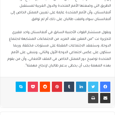
الطريق التي وضعتها الأمم المتحدة والدول الغربية لمستقبل
أفغانستان، وأن الأمم المتحدة عازمة على تعيين الممثل الخاص إلى
أفغانستان سواء وافقت طالبان على ذلك أم لم توافق.
ويقول مستشار القوات الأجنبية السابق في أفغانستان واحد فقيري
للجزيرة نت “من المقرر عقد المزيد من الاجتماعات المشابهة لاجتماع
الدوحة، وستعقد الاجتماعات المقبلة على مستويات مختلفة، وربما
ستكون على عكس اجتماعي الدوحة الأول والثاني، وينبغي على الأمم
المتحدة توضيح دور الممثل الخاص في الملف الأفغاني، وأن من يقوم
بهذه المهمة يجب أن يحظى بدعم طالبان لإنجاح مهمته”.
فيسبوك
تويتر
لينكدإن
بينتيريست
بوكيت
سكايب
مشاركة عبر البريد
طباعة