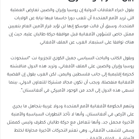
يقول خبراء العلاقات الدولية إن روسيا وإيران والصين تعارض العملية
التي تريد الأمم المتحدة أن تلعب دورا حاسما فيها نيابة عن الولايات
المتحدة، وسبق أن قالت موسكو إنها لن تؤيد قرار الأمين العام بتعيين
ممثل خاص للشؤون الأفغانية قبل موافقة حركة طالبان عليه، حيث إن
هناك توافقا على استبعاد الغرب عن الملف الأفغاني.
ويقول الكاتب والباحث السياسي جميل الكوزي للجزيرة نت “استحوذت
روسيا وإيران والصين على الملف الأفغاني، وتريد هذه الدول مناقشته
كحزمة إقليمية إلى جانب فلسطين واليمن، لكن الغرب يقول إن القضية
الأفغانية منفصلة، ويجب أن تكون مجالا مشتركا للتعاون الدولي، بينما
تسعى هذه الدول إلى الحد من الوجود الأميركي في أفغانستان”.
وتتهم الحكومة الأفغانية الأمم المتحدة ودولا غربية بتجاهل ما يجري
على الأرض في أفغانستان، وأنها لا تأخذ التطورات السياسية والأمنية
الأخيرة محمل جد، وأنها تتعامل مع حركة طالبان كطرف وليس كممثل
رسمي للشعب الأفغاني، وهي تعتبر التحركات الأخيرة محاولة لخلط
الأوراق في الملف الأفغاني.