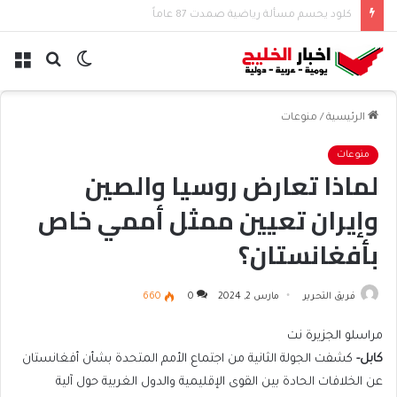
أسرار تنسيق أزياء الصيف والخريف للموسم الانتقالي
الوضع
بحث
الق
المظلم
عن
الرئيسية
/
منوعات
منوعات
لماذا تعارض روسيا والصين
وإيران تعيين ممثل أممي خاص
بأفغانستان؟
فريق التحرير
مارس 2, 2024
0
660
مراسلو الجزيرة نت
كابل-
كشفت الجولة الثانية من اجتماع الأمم المتحدة بشأن أفغانستان
عن الخلافات الحادة بين القوى الإقليمية والدول الغربية حول آلية