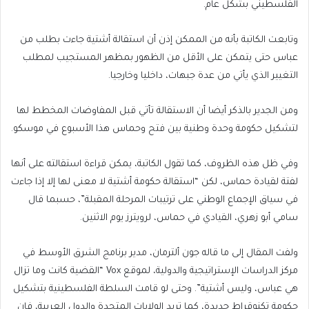
الفلسطيني بشكل عام.
وتابعت الكاتبة بأنه من الممكن إذن أن استقالة أشتية جاءت بطلب من
عباس حتى يتمكن على الأقل من الظهور بمظهر المستجيب لمطلب
التغيير الذي يأتي من عدة جبهات، داخليا وخارجيا.
ومن الجدير بالذكر أيضا أن الاستقالة تأتي قبل المفاوضات المخطط لها
لتشكيل حكومة وحدة وطنية بين فتح وحماس هذا الأسبوع في موسكو.
وفي ظل هذه الظروف، كما تقول الكاتبة، يمكن قراءة استقالته على أنها
لفتة لقيادة حماس، لكن “استقالة حكومة أشتية لا معنى لها إلا إذا جاءت
في سياق الإجماع الوطني على ترتيبات المرحلة المقبلة”، حسبما قال
سامي أبو زهري، القيادي في حماس، لرويترز يوم الاثنين.
ولفت المقال إلى ما قاله جون ألترمان، مدير برنامج الشرق الأوسط في
مركز الدراسات الإستراتيجية والدولية، لموقع Vox “القضية كانت وما تزال
هي عباس، وليس أشتية”. وحتى لو قامت السلطة الفلسطينية بتشكيل
حكومة تكنوقراط جديدة، كما تريد الولايات المتحدة والدول العربية، فإن