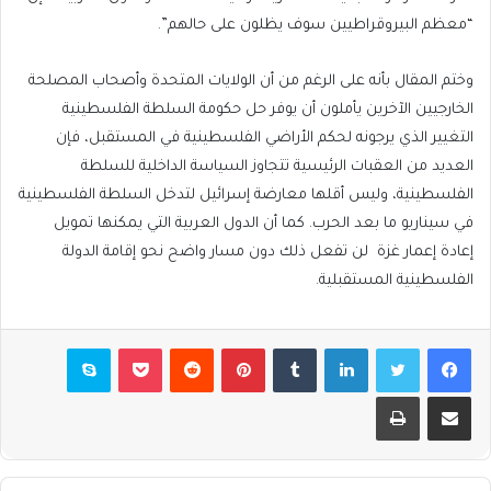
“معظم البيروقراطيين سوف يظلون على حالهم”.
وختم المقال بأنه على الرغم من أن الولايات المتحدة وأصحاب المصلحة
الخارجيين الآخرين يأملون أن يوفر حل حكومة السلطة الفلسطينية
التغيير الذي يرجونه لحكم الأراضي الفلسطينية في المستقبل، فإن
العديد من العقبات الرئيسية تتجاوز السياسة الداخلية للسلطة
الفلسطينية، وليس أقلها معارضة إسرائيل لتدخل السلطة الفلسطينية
في سيناريو ما بعد الحرب. كما أن الدول العربية التي يمكنها تمويل
إعادة إعمار غزة لن تفعل ذلك دون مسار واضح نحو إقامة الدولة
الفلسطينية المستقبلية.
فيسبوك
تويتر
لينكدإن
بينتيريست
بوكيت
سكايب
مشاركة عبر البريد
طباعة