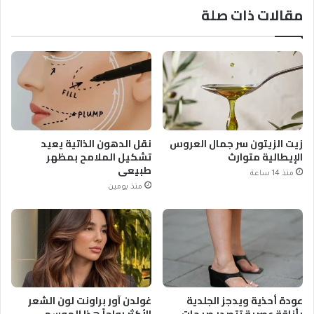
مقالات ذات صلة
زيت الزيتون سر جمال العروس
نقل الدهون الذاتية يعيد
الإيطالية متوارث
تشكيل الملامح بمظهر
طبيعي
منذ 14 ساعة
منذ يومين
عودة أحذية ويدجز الجلدية
غولدن آور براونت لون الشعر