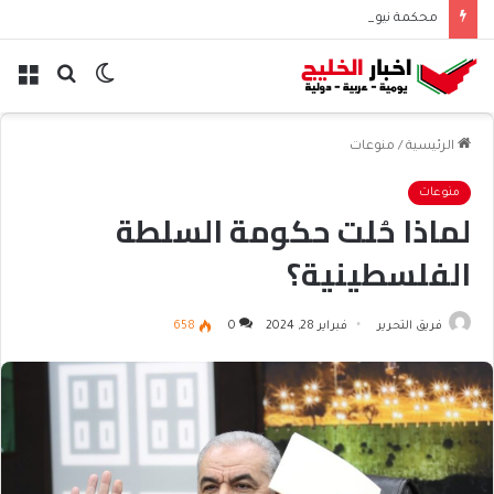
محكمة نيو مكسيكو تغرم ميتا نصف مليار دولار بسبب الأطفال
الوضع
بحث
الق
المظلم
عن
الرئيسية
/
منوعات
منوعات
لماذا حُلت حكومة السلطة
الفلسطينية؟
فريق التحرير
فبراير 28, 2024
0
658