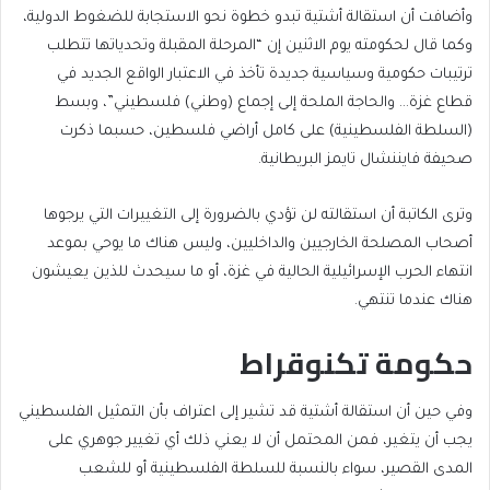
وأضافت أن استقالة أشتية تبدو خطوة نحو الاستجابة للضغوط الدولية،
وكما قال لحكومته يوم الاثنين إن “المرحلة المقبلة وتحدياتها تتطلب
ترتيبات حكومية وسياسية جديدة تأخذ في الاعتبار الواقع الجديد في
قطاع غزة… والحاجة الملحة إلى إجماع (وطني) فلسطيني”، وبسط
(السلطة الفلسطينية) على كامل أراضي فلسطين، حسبما ذكرت
صحيفة فايننشال تايمز البريطانية.
وترى الكاتبة أن استقالته لن تؤدي بالضرورة إلى التغييرات التي يرجوها
أصحاب المصلحة الخارجيين والداخليين، وليس هناك ما يوحي بموعد
انتهاء الحرب الإسرائيلية الحالية في غزة، أو ما سيحدث للذين يعيشون
هناك عندما تنتهي.
حكومة تكنوقراط
وفي حين أن استقالة أشتية قد تشير إلى اعتراف بأن التمثيل الفلسطيني
يجب أن يتغير، فمن المحتمل أن لا يعني ذلك أي تغيير جوهري على
المدى القصير، سواء بالنسبة للسلطة الفلسطينية أو للشعب