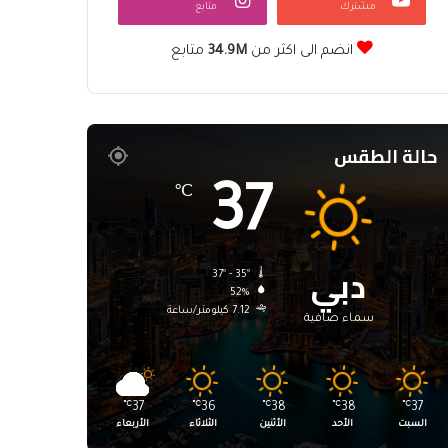
مشترك
متابع
انضم الى اكثر من
34.9M
متابع
حالة الطقس
37
℃
دبي
37º - 35º
52%
7.12 كيلومتر/ساعة
سماء صافية
℃
37
℃
36
℃
38
℃
38
℃
37
السبت
الأحد
الأثنين
الثلاثاء
الأربعاء