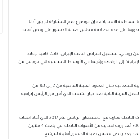
بمقاطعة الانتخابات، فإن موضوع عدم المشاركة لم يلق آذانا
ضت بدورها على عدم مصادقة مجلس صيانة الدستور على رفض أهلية
 روحاني، لتسجيل اعتراض الناخب الإيراني، كانت كافية لإعادة
الإيرانية” إلى الواجهة وإثارتها في الأوساط السياسية التي تتوجس من
وبعد أن تراوحت نسبة الأصوات الباطلة في الدورات الانتخابية المتعاقبة خلال العقود القليلة الماضية من 2 إلى 3% من
 الأصوات، ارتفعت في رئاسيات 2021 إلى نحو 13% لتحتل المرتبة الثانية بعد خيار الشعب الذي أفرز فوز الرئيس إبراهيم
وبذلك، سجلت الرئاسيات السابقة ارتفاعا في نسبة الأصوات الباطلة مقارنة مع الاستحقاق الرئاسي عام 2017 الذي أعاد انتخاب
حسن روحاني رئيسا لولاية ثانية، حيث ذهب نحو مليونين و700 ألف ورقة انتخابية من الأصوات الباطلة التي بلغت 4 ملايين