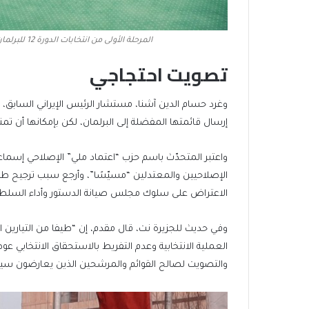
المرحلة الأولى من انتخابات الدورة 12 للبرلمان الإيراني تقام في 1 مارس/آذار 2024 (الصحافة الإيرانية)
تصويت احتجاجي
وغرد حسام الدين آشنا، مستشار الرئيس الإيراني السابق،
إرسال قائمتها المفضلة إلى البرلمان، لكن بإمكانها أن تمنع
واعتبر المتحدّث باسم حزب “اعتماد ملي” الإصلاحي إسم
الإصلاحيين والمعتدلين “مسيّسًا”، وأرجع سبب ترجيح طي
الاعتراض على سلوك مجلس صيانة الدستور وأداء السلطات ا
وفي حديث للجزيرة نت، قال مقدم، إن “طيفا من التيارين
العملية الانتخابية وعدم التفريط بالاستحقاق الانتخابي 
والتصويت لصالح القوائم والمرشحين الذين يعارضون سيا