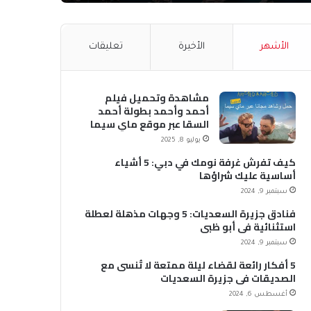
الأشهر
الأخيرة
تعليقات
مشاهدة وتحميل فيلم
أحمد وأحمد بطولة أحمد
السقا عبر موقع ماي سيما
MyCima (وي سيما WeCima)
يوليو 8, 2025
كيف تفرش غرفة نومك في دبي: 5 أشياء
أساسية عليك شراؤها
سبتمبر 9, 2024
فنادق جزيرة السعديات: 5 وجهات مذهلة لعطلة
استثنائية في أبو ظبي
سبتمبر 9, 2024
5 أفكار رائعة لقضاء ليلة ممتعة لا تُنسى مع
الصديقات في جزيرة السعديات
أغسطس 6, 2024