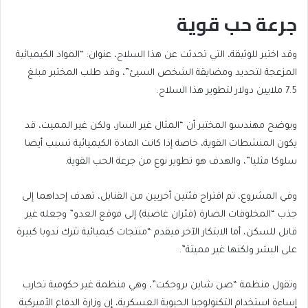
جرعة حب قوية
وقد اختير للوثيقة، التي تحدثت عن هذا السلاح، عنوان: “المواد الكيميائية
المزعجة لتحديد ومضايقة الشخص السيئ”، وقد طلب المختبر مبلغ
7.5 ملايين دولار لتطوير هذا السلاح.
ويوضح مهندسو المختبر أن “المثال غير السار، ولكن غير المميت، قد
يكون المنشطات القوية، خاصة إذا كانت المادة الكيميائية تسبب أيضا
سلوكا مثليا”، والهدف هو تطوير نوع من جرعة الحب القوية.
وفي المشروع، تم اقتراح فئتين أخريين من القنابل، تهدف إحداهما إلى
جذب “المخلوقات الضارة (فئران غاضبة) إلى موقع العدو” وجعله غير
قابل للسكن، أما الابتكار الآخر فيقدم “منتجات كيميائية تترك ندوبا كبيرة
على البشر ولكنها غير مميتة”.
وتقول منظمة “صن شاين بروجكت”، وهي منظمة غير حكومية تحارب
إساءة استخدام التكنولوجيا الحيوية العسكرية، إن وزارة الدفاع الأميركية