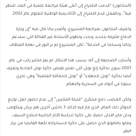
(البنتاغون) “قدمت الاقتراح إلى أعلى هيئة مراجعة علمية في البلاد للنظر
فيه”، وبالفعل قدم الاقتراح إلى الأكاديمية الوطنية للعلوم عام 2002.
واعترف البنتاغون بمراجعة المشروع، وأصدر بيانا قال فيه “إن وزارة
الدفاع ملتزمة بتحديد وبحث وتطوير الأسلحة غير الفتاكة التي ستدعم
رجالنا ونساءنا في الخدمة”، لكن المشروع لم ير النور في نهاية المطاف.
وأشارت الصحيفة إلى أنه، بسبب هذا الابتكار، لم يفز مختبر رايت في عام
2007 سوى بجائزة إيغ نوبل التي تعتبر نقيض جائزة نوبل العادية وتعرف
أيضا بجائزة “نوبل للجهلاء” أو “نوبل للحماقة العلمية” وهي تجرى
سنويا في أجواء من السخرية والتهكم.
ولكن الغضب دفع مبتكري “قنبلة المثليين” إلى عدم حضور حفل توزيع
الجوائز ذلك العام، الذي فاز فيه كذلك 3 باحثين آخرين هم بريان ويتكومب
ودان ماير اللذان حصلا على جائزة لدراسة الآثار الجانبية لابتلاع السيف،
ومايو ياماموتو الذي حصل على جائزة لاستخراجه نكهة الفانيليا من براز
البقر.