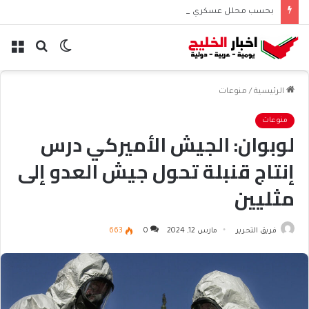
بحسب محلل عسكري التحالف البحري السعودي يعزز أمن الملاحة الإقليمية والدولية
الوضع
بحث
الق
المظلم
عن
الرئيسية
/
منوعات
منوعات
لوبوان: الجيش الأميركي درس
إنتاج قنبلة تحول جيش العدو إلى
مثليين
فريق التحرير
مارس 12, 2024
0
663