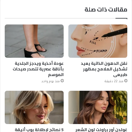
مقالات ذات صلة
نقل الدهون الذاتية يعيد
عودة أحذية ويدجز الجلدية
تشكيل الملامح بمظهر
بأناقة عصرية تتصدر صيحات
طبيعي
الموسم
منذ 22 دقيقة
منذ يوم واحد
غولدن آور براونت لون الشعر
5 نصائح لإطلالة بوب أنيقة