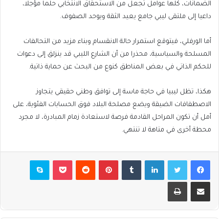
الضمانات، كلها عوامل تجعل من الاستحقاق الانتخابي حلما مؤجلا،
داعيا إلى ملتقى ليبي جامع يعيد الثقة ويوحد الصفوف.
أما الورفلي، فيتوقع استمرار حالة الانقسام وبناء مزيد من التحالفات
المسلحة والسياسية، محذرا من أن الشارع الليبي قد ينزلق إلى دعوات
للحكم الذاتي في بعض المناطق كنوع من البحث عن حماية ذاتية.
هكذا، تظل ليبيا في حاجة ماسة إلى توافق وطني حقيقي يتجاوز
الاصطفافات الضيقة ويضع مصلحة البلاد فوق الحسابات الفئوية، على
أمل أن تكون المراحل القادمة فرصة لاستعادة زمام المبادرة، لا مجرد
محطة أخرى في متاهة لا تنتهي.
فيسبوك
تويتر
لينكدإن
بينتيريست
بوكيت
سكايب
مشاركة عبر البريد
طباعة