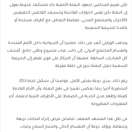
لكن تقييم المحللين لجهود البعثة الأممية جاء متشائما، فدوغة يقول،
إن البعثة تكرر نفس الحوارات الفاشلة وتستبعد الفاعلين الحقيقيين
كالأحزاب والمجتمع المدني، مفضلة التعامل مع أطراف مسلحة أو
فاقدة للشرعية الشعبية.
ويذهب الورفلي أبعد من ذلك، معتبرا أن الازدواجية داخل الأمم المتحدة
وانقسام المجتمع الدولي، إلى جانب غياب مشروع وطني جامع، أفشلت
كل المبادرات السابقة، مضيفا أن الارتكاز على قوى تفتقر إلى الشرعية
الشعبية جعل البعثة تدور في حلقة مفرغة.
رغم ذلك، يبدي دوغة بعض الأمل، موضحا أن تشكيل لجنة الـ20
التشاورية أخيرا ربما يعكس تغييرا في نهج البعثة، وأن الأيام القادمة
كفيلة بإظهار مدى الجدية في الضغط على الأطراف الليبية لاعتماد أحد
المقترحات المطروحة.
في ظل هذا المشهد المعقد، تتضاءل فرص إجراء انتخابات نزيهة
وشفافة، ويؤكد دوغة أن الانقسام الحالي وانتشار السلاح وغياب