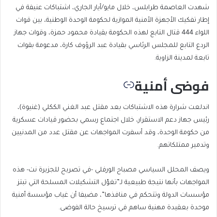
شهدت العاصمة طرابلس، خلال مايو/أيار الجاري، اشتباكات عنيفة في
إطار تفكيك الأجهزة الأمنية الموازية لحكومة الوحدة الوطنية، بين قوات
اللواء 444 قتال التابع لهذه الحكومة بقيادة محمود حمزة، وقوات جهاز
الردع التابع للمجلس الرئاسي بقيادة عبد الرؤوف كارة، مدعومة بقوات
تابعة لمدينة الزاوية.
فوضى أمنية
اندلعت شرارة هذه الاشتباكات بعد مقتل عبد الغني الككلي (غنيوة)،
رئيس جهاز دعم الاستقرار، خلال اجتماع رسمي بحضور قيادات عسكرية
من حكومة الوحدة، وقد أسفرت المواجهات عن مقتل عدد من المدنيين
وتدمير ممتلكاتهم.
ويصف المحلل السياسي مصباح الورفلي -في تصريح للجزيرة نت- هذه
المواجهات بأنها نتيجة طبيعية لـ”تغوّل التشكيلات المسلحة التي تبتز
مؤسسات الدولة وتتحكم في منافذها”، مضيفا أن غياب مؤسسة أمنية
موحدة بعقيدة مهنية ساهم في ترسيخ حالة الفوضى.