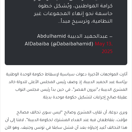
كرامة المواطنين، ويُشكل خطوة
حاسمة نحو إنهاء المجموعات غير
النظامية، وترسيخ مبدأ…
— عبدالحميد الدبيبة Abdulhamid
AlDabaiba (@Dabaibahamid)
May 13,
2025
أثارت المواجهات الأخيرة دعوات سياسية لإسقاط حكومة الوحدة الوطنية
برئاسة عبد الحميد الدبيبة، إذ وصف رئيس المجلس الأعلى للدولة خالد
المشري الدبيبة بـ”نيرون العصر”، في حين بدأ رئيس مجلس النواب
عقيلة صالح إجراءات لتشكيل حكومة موحدة بديلة.
ويرى دوغة، أن تقارب المشري وصالح “ليس سوى تحالف مصالح
مؤقت، يتقاطعان فيه عند العداء المشترك لحكومة الدبيبة”، لافتا إلى أن
هذا التحالف أعيد إحياؤه بعد أن فشل سابقا في تونس وجنيف، وهو الآن