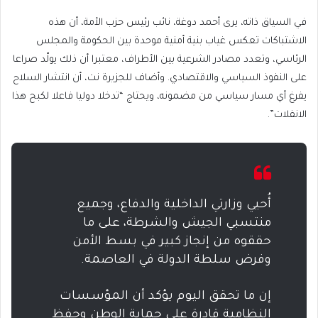
في السياق ذاته، يرى أحمد دوغة، نائب رئيس حزب الأمة، أن هذه
الاشتباكات تعكس غياب بنية أمنية موحدة بين الحكومة والمجلس
الرئاسي، وتعدد مصادر الشرعية بين الأطراف، معتبرا أن ذلك يولّد صراعا
على النفوذ السياسي والاقتصادي. وأضاف للجزيرة نت، أن انتشار السلاح
يفرغ أي مسار سياسي من مضمونه، ويحتاج “تدخلا دوليا فاعلا لكبح هذا
الانفلات”.
أُحيي وزارتي الداخلية والدفاع، وجميع
منتسبي الجيش والشرطة، على ما
حققوه من إنجاز كبير في بسط الأمن
وفرض سلطة الدولة في العاصمة.
إن ما تحقق اليوم يؤكد أن المؤسسات
النظامية قادرة على حماية الوطن وحفظ