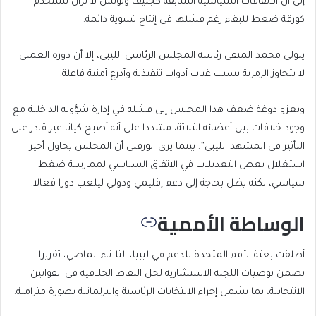
إلى أن الاتفاقات السياسية السابقة كجنيف وتونس لا تزال تُستخدم
كورقة ضغط للبقاء رغم فشلها في إنتاج تسوية دائمة.
يتولى محمد المنفي رئاسة المجلس الرئاسي الليبي، إلا أن دوره العملي
لا يتجاوز الرمزية بسبب غياب أدوات تنفيذية وأذرع أمنية فاعلة.
ويعزو دوغة ضعف هذا المجلس إلى فشله في إدارة شؤونه الداخلية مع
وجود خلافات بين أعضائه الثلاثة، مشددا على أنه أصبح كيانا غير قادر على
التأثير في المشهد الليبي”. بينما يرى الورفلي أن المجلس يحاول أخيرا
استغلال بعض التعديلات في الاتفاق السياسي لممارسة ضغط
سياسي، لكنه يظل بحاجة إلى دعم إقليمي ودولي ليلعب دورا فعالا.
الوساطة الأممية
أطلقت بعثة الأمم المتحدة للدعم في ليبيا، الثلاثاء الماضي، تقريرا
تضمن توصيات اللجنة الاستشارية لحل النقاط الخلافية في القوانين
الانتخابية، بما يشمل إجراء الانتخابات الرئاسية والبرلمانية بصورة متزامنة.