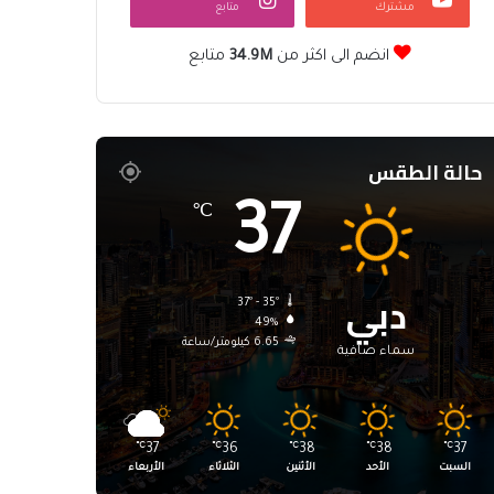
مشترك
متابع
انضم الى اكثر من
34.9M
متابع
حالة الطقس
37
℃
دبي
37º - 35º
49%
6.65 كيلومتر/ساعة
سماء صافية
℃
37
℃
36
℃
38
℃
38
℃
37
السبت
الأحد
الأثنين
الثلاثاء
الأربعاء