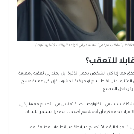
حتفاظ بـ”القالب الرقمي” المشفر في قواعد البيانات (شترستوك)
قابلا للتعقب؟
لتحقق مما إذا كان الشخص يحمل تذكرة، بل يمتد إلى تعقبه ومعرفة
ل المتنزه -مثل نقاط البيع أو مراقبة الحشود- فإن كل عملية مسح
ائر داخل المجمع.
شكلة ليست في التكنولوجيا بحد ذاتها، بل في التطبيع معها، إذ إن
الأفراد تجاه فكرة أن أجسادهم أصبحت مصدرا مستمرا للبيانات.
إن “الهوية الرقمية” تصبح مترابطة عبر قطاعات مختلفة، مما