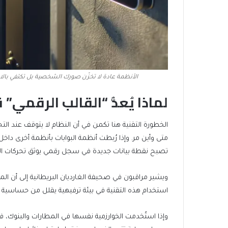
الأنظمة عادة لا تخزّن صورك الشخصية بل تكتفي بالا
لماذا يُعدُّ “القالب الرقمي” 
الخطورة التقنية هنا تكمن في أن النظام لا يتوقف عند ا
متى وأين مر. وإذا رُبطت أنظمة البوابات بأنظمة أخرى داخ
تصبح نقطة بيانات جديدة في سجل رقمي يوثق تحركات الز
ويشير مراقبون في صحيفة الغارديان البريطانية إلى أن الم
استخدام هذه التقنية في بيئة ترفيهية يقلل من حساسية 
وإذا استُخدمت الخوارزمية نفسها في المطارات والبنوك، ف