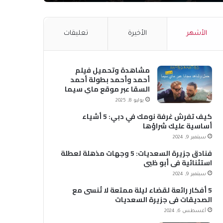
الأشهر
الأخيرة
تعليقات
مشاهدة وتحميل فيلم
أحمد وأحمد بطولة أحمد
السقا عبر موقع ماي سيما
MyCima (وي سيما WeCima)
يوليو 8, 2025
كيف تفرش غرفة نومك في دبي: 5 أشياء
أساسية عليك شراؤها
سبتمبر 9, 2024
فنادق جزيرة السعديات: 5 وجهات مذهلة لعطلة
استثنائية في أبو ظبي
سبتمبر 9, 2024
5 أفكار رائعة لقضاء ليلة ممتعة لا تُنسى مع
الصديقات في جزيرة السعديات
أغسطس 6, 2024