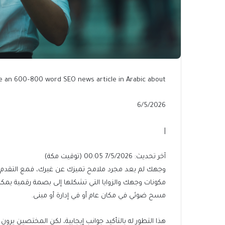
e an 600–800 word SEO news article in Arabic about:
Published
6/5/2026
On
6/5/2026
|
آخر
آخر تحديث: 7/5/2026 00:05 (توقيت مكة)
تحديث:
وجهك لم يعد مجرد ملامح تميزك عن غيرك، فمع التقدم الت
7/5/2026
مكونات وجهك والزوايا التي تشكلها إلى بصمة رقمية يمكن 
00:05
مسح ضوئي في مكان عام أو في إدارة أو مبنى.
(توقيت
مكة)
هذا التطور له بالتأكيد جوانب إيجابية، لكن المختصين يرون