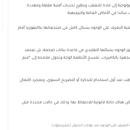
يولوجية إلى مادة للتعقب ويطرح تحديات أمنية مقلقة ومهددة
ئدا في الأماكن العامة والترفيهية.
نية التعرف على الوجوه بشكل كامل في منتجعاتها بكاليفورنيا أمام
ر الوجوه بشكلها التقليدي في قاعدة بيانات ضخمة، بل تعتمد
لمجهزة بالكاميرات، تمسح الأنظمة الوجه وتحول ملامحه إلى “قيم
طت عند أول استخدام للتذكرة أو التصريح السنوي، وبمجرد اكتمال
 البيانات تُحذف بعد 30 يوما، ما لم تكن هناك حاجة قانونية للاحتفاظ بها؛ وذلك في حالات محددة مثل
نية التعرف على الوجوه عند بوابات الدخول (شترستوك)