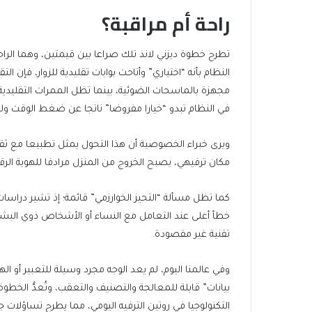
راحة أم مراقبة؟
تطرح خطوة ديزني لاند تلك صراعا بين قيمتين، وهما الر
النظام بأنه “اختياري” وأتاحت بوابات تقليدية للزوار، فإن ا
مجهزة بالماسحات الضوئية، بينما تظل الممرات التقليدية
في النظام تبدو “خيارا مفروضا” ناتجا عن ضغط الوقت ولي
ويرى خبراء الخصوصية أن هذا التحول يمثل تطبيعا مع ثق
مكان ترفيهي، يصبح الخروج من المنزل مرادفا للهوية الر
كما تظل مسألة “التحيز الخوارزمي” قائمة؛ إذ تشير دراسا
خطأ أعلى عند التعامل مع النساء أو الأشخاص ذوي البشر
تقنية غير مقصودة.
وفي عالمنا اليوم، لم يعد الوجه مجرد وسيلة للتعبير أو ال
بيانات” قابلة للمعالجة والتصنيف والتعقب، وتُعدُّ الخطوة 
التكنولوجيا في روتين الترفيه اليومي، مما يطرح تساؤلات ج