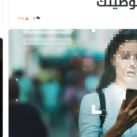
صوصيتك
648
0