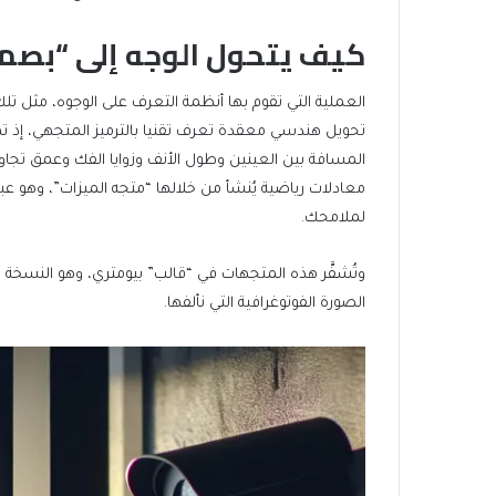
كيف يتحول الوجه إلى “بصم
العملية التي تقوم بها أنظمة التعرف على الوجوه، مثل تل
تحويل هندسي معقدة تعرف تقنيا بالترميز المتجهي، إذ تمس
المسافة بين العينين وطول الأنف وزوايا الفك وعمق تجاوي
معادلات رياضية يُنشأ من خلالها “متجه الميزات”، وهو ع
لملامحك.
وتُشفَّر هذه المتجهات في “قالب” بيومتري، وهو النسخة ا
الصورة الفوتوغرافية التي نألفها.