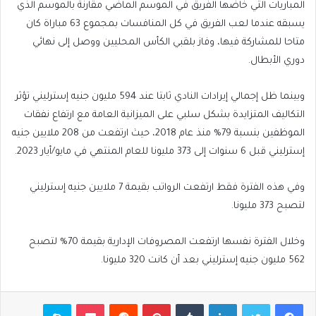
المباريات التي خاضها الفريق في الموسم الماضي مقارنة بالموسم الذي
يسبقه عندما لعب الفريق في كل المنافسات بمجموع 63 مباراة كان
متاحا للمشاركة فيها، وفاز بلقبي الكأس المحليين ووصل إلى نهائي
دوري الأبطال.
وبينما ظل إجمالي إيرادات النادي ثابتا عند 594 مليون جنيه إسترليني تؤثر
التكاليف المتزايدة بشكل سلبي على الميزانية العامة مع ارتفاع نفقات
الموظفين بنسبة 79% منذ عام 2018، حيث ارتفعت من 208 ملايين جنيه
إسترليني قبل 6 سنوات إلى 373 مليونا للعام المنتهي في مايو/أيار 2023.
وفي هذه الفترة فقط ارتفعت الرواتب بقيمة 7 ملايين جنيه إسترليني
لتصبح 373 مليونا.
وخلال الفترة نفسها ارتفعت المصروفات الإدارية بقيمة 70% لتصبح
562 مليون جنيه إسترليني بعد أن كانت 320 مليونا.
فيسبوك
تويتر
لينكدإن
بينتيريست
بوكيت
سكايب