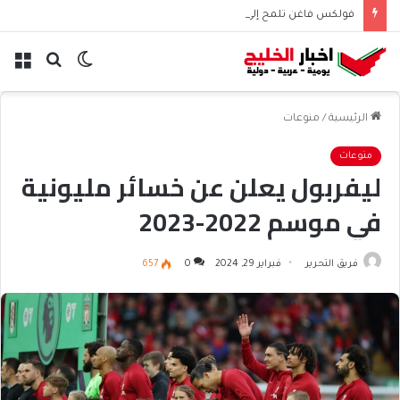
فولكس فاغن تلمح إلى تسريح 50 ألف موظف عالميًا
الوضع
بحث
الق
المظلم
عن
الرئيسية
/
منوعات
منوعات
ليفربول يعلن عن خسائر مليونية
في موسم 2022-2023
فريق التحرير
فبراير 29, 2024
0
657