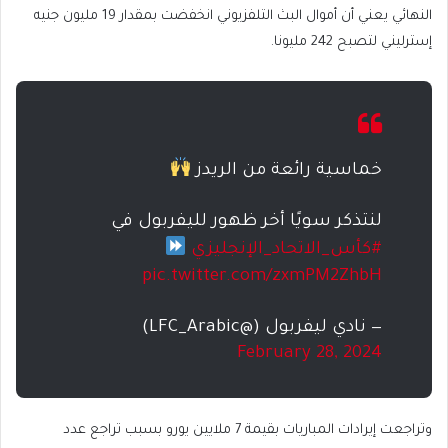
النهائي يعني أن أموال البث التلفزيوني انخفضت بمقدار 19 مليون جنيه
إسترليني لتصبح 242 مليونا.
خماسية رائعة من الريدز
لنتذكر سويًا أخر ظهور لليفربول في
#كأس_الاتحاد_الإنجليزي
pic.twitter.com/zxmPM2ZhbH
— نادي ليفربول (@LFC_Arabic)
February 28, 2024
وتراجعت إيرادات المباريات بقيمة 7 ملايين يورو بسبب تراجع عدد