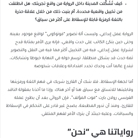
كيف تَشَكَّلت المدينة داخل الرواية من واقع تجربتك: هل انطلقت
من تخييل واقعية محددة، أم بنيت ذلك من خلال علاقة حذرة
باللغة كرمزية قابلة للإسقاط على أكثر من سياق؟
الرواية عمل إبداعي، وليست آلة تصوير “فوتوكوبي” لواقع موجود بعينه.
وحتى حين يتكئ الكاتب على حدث واقعي، فإنه يرى الأمر بمثابة قدح
لشرارة عمل إبداعي، فيه من التخييل أكثر مما فيه من النقل والتصوير.
ثمة حدث قد يشكل منطلقا، ترسم حوله في النهاية خيوطا وتشابكات،
تبتدع عالما أنت وحدك تحدد امتداداته وعلاقات شخوصه.
أما لجهة الإسقاط، فلا شك أن القارئ شريك في فهم اللغة ورمزيتها
وقابليتها للاتساق مع سياق هنا أو آخر هناك. وإذا ما أخذنا بمقولة الناقد
الفرنسي رولان بارت “موت المؤلف”، فإن الروائي بعد أن يطرح عمله
للقارئ، ومنذ أن تدور المطبعة، يصبح غير قادر على التحكم في الإسقاط
والسياقات، وعليه حينئذ أن يترك الأمر لفهم المتلقي.
رواياتنا هي “نحن”