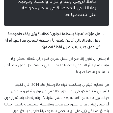
حاملا لرؤيتي وعيا وأحزانا وأسئلة وجودية.
رواياتنا في المحصلة هي «نحن» موزعة
على شخصياتها
هل غيّرتك “مدينة يسكنها الجنون” ككاتب؟ وأين يقف طموحك؟
وهل يراود الروائي أحايين شعور بأن سقفه السردي قد ارتفع، أم أن
كل عمل جديد يعيدك إلى نقطة الصفر؟
لا يمكن أن نقول إننا مع كل عمل سردي نعود إلى نقطة الصفر، وإلا
فإننا نهدم الأثر التراكمي لحصيلة التجارب التي سبقت. كل عمل -كما أصر
دائما- هو منصة جديدة.
في خطابه الأيقوني بمناسبة فوزه بالأوسكار عام 2014، قال النجم
الأمريكي ماثيو ماكونهي إنه يلاحق بطله في كل يوم وشهر وسنة من
حياته، وإن بطله هو “نفسه بعد عشر سنوات”، وأنه يلاحقه باستمرار دون
أن يصل إليه، وهو ما اعتبره سر نجاحه وملاحقته المستمرة للتطور. تماما
ينطبق هذا في رأيي على أي شخص شغوف بالنجاح؛ إنه يلاحق دون