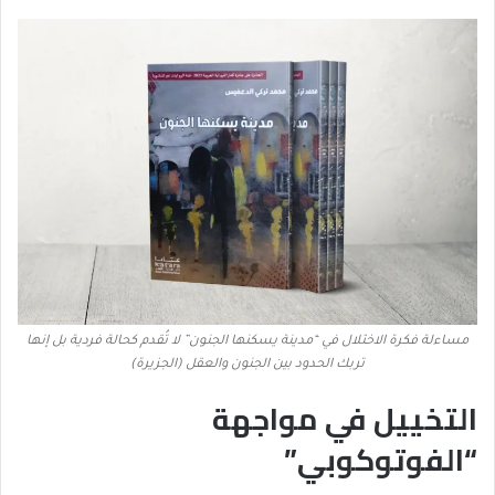
مساءلة فكرة الاختلال في “مدينة يسكنها الجنون” لا تُقدم كحالة فردية بل إنها
تربك الحدود بين الجنون والعقل (الجزيرة)
التخييل في مواجهة
“الفوتوكوبي”