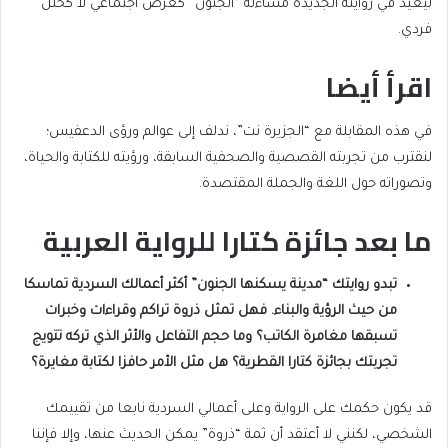
ليعيد في روايته الجديدة مساءلة “الجنون” كعرض اجتماعي لا كخلل
فردي.
اقرأ أيضا
end
list
في هذه المقابلة مع “الجزيرة نت”، ندلف إلى عوالم ورؤى الدعفيس؛
of
of
لنقترب من تجربته القصصية والصحفية السابقة، ورؤيته للكتابة والحياة،
list
2
وتصوراته حول اللغة والجملة المقتصدة.
items
ما بعد جائزة كتارا للرواية العربية
تبدو روايتك “مدينة يسكنها الجنون” أكثر أعمالك السردية تماسكا
من حيث الرؤية والبناء. فهل تمثل ذروة تراكم وقراءات وخبرات
تسبقها مغامرة الكاتب؟ وما حجم التفاعل والأثر الذي تركه تتويج
تجربتك بجائزة كتارا القطرية؟ هل مثل الأمر حافزا لكتابة مغايرة؟
قد يكون حكمك على الرواية وعلى أعمالي السردية نابعا من تقييمك
الشخصي، لكنني لا أعتقد أن ثمة “ذروة” يمكن الحديث عنها، وإلا فإننا