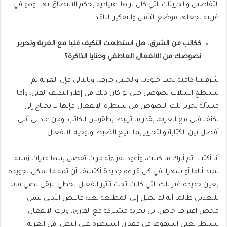
التفاصيل والجزيئات التي كان يراها اعتيادية بحكم الالتصاق بها، وهو في
غربته يجعلها موضع التأمل والتفكير الناقد.
ككاتب من الشرق، هل استطعت التكيف فنيا مع الغربة وتحرير
نصوصك من الانفعال العاطفي وحنايا الذاكرة؟
شرقيتنا كامنة تحت جلودنا، والحنين جارف، وبالتالي فإن الغربة لم
تستطع استلاب نصوصي حتى لو كان ذلك في إطار التكيف الفني. وأما
مسألة تحرير تلك النصوص من سيطرة الانفعال فإنها لا تحتاج إلى
تكيّف فني مع الغربة، بقدر ما ترتبط بطقوس الكاتب؛ ومن عاداتي أنني
أفصل بين الكتابة والتحرير بما يتيح الضبط وتوجيه الانفعال.
أنا أكتب، ثم أترك ما كتبت، وأعود لقراءته مرات تفصل بينها فترات زمنية
تمتد أياما أو شهرا. في كل قراءة جديدة أكتشف أن ثمة ما يمكن تجويده
بعين جديدة غير تلك التي كانت تحت تأثير انفعال لحظي. يبقى نصي قابلا
للتعديل طالما أنه لم يصل إلى المطبعة بعد؛ فالنص الأدبي ليس
محض اعتراف خاص، بل تجربة مشتركة مع القارئ، وترك الانفعال
يسيطر يعني السقوط في فقدان السيطرة على النص. في الغربة