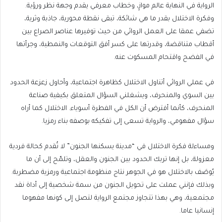
الرواية في النهاية عالم موازٍ، وخطاب معرفي يقدم وجهة نظر ورؤية.
وفكرة الاختلال بقدر ما هي شائكة، تبقى نقطة محورية، جاذبة وثرية،
تضفي عمقا على العمل الروائي من حيث توفيرها عناصر الصراع بين
أقطاب متناقضة، وقدرتها على كسر أفق التوقعات والنمطية، وجرأتها
في الفضح واقتحام المسكوت عنه.
في عملي الروائي أتناول الاختلال كظاهرة اجتماعية، وأحاول زعزعة الحدود
بين السوي والمنحرف، ويشغلني السؤال المتعلق بكيفية صناعة
المنحرف، كأنما أفترض أن الكل في الفطرة أسوياء. الاختلال كما أراه
سؤال مفهومي، والرواية تسعى إلى تفكيكه بوصفه بناء رمزيا.
ومساءلة فكرة الاختلال في “مدينة يسكنها الجنون” لا تُقدم كحالة فردية
معزولة، بل إنها تربك الحدود بين الجنون والعقل، وتلمّح إلى أن ما
يُوصَف بالاختلال هو في الجوهر نتاج منظومة اجتماعية ورمزية مضطربة.
وبذلك فإنني عملت على تحويل الجنون من سمة شخصية إلى أداة نقد
مجتمعية، وهي بهذا تتجاوز مجتمع الرواية لتصل إلى كونها مفهوما
إنسانيا عاما.