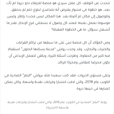
نتحدث عن التوقف. كل عمل سردي هو منصة للارتقاء نحو ذروة لم تأت
بعد، هو خطوة في مشوار يفترض أنه تصاعدي لبلوغ حلم لم يتحقق،
وللوصول إلى مكان لم أصله بعد. هذا المكان ليس محددا بإطار، وليس
موسوما بعمل بعينه؛ فعند كل وصول لا يشغلني فرح الإنجاز، بقدر ما
أنشغل بسؤال: ما هي الخطوة المقبلة؟
ومن المؤكد أن كل منصة تبني على ما سبقها من تراكم القراءات
والخبرات والتجارب. وقد وجدت روايتي “مدينة يسكنها الجنون” استقبالا
فيه كثير من الحفاوة، وطرحت أسئلة كثيرة، ويكفي للعمل الإبداعي أن
يكون محرضا للنقاش ومحركا للراكد.
وعلى مستوى الذروات، فقد كنت سعيدا مثلا بروايتي “البلم” الصادرة في
الكويت عام 2018، والتي لاقت انتشارا وقراءات نقدية واسعة، وكان يمكن
اعتبارها في حينها ذروة.
رواية “البلم” الصادرة في الكويت عام 2018، والتي لاقت انتشارا وقراءات نقدية
واسعة (الجزيرة)