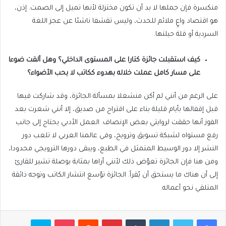
منكسرة فإن جملها لا بد أن تكون مختزلة لأنها تميل إلى الصمت. إذن،
هو اقتصاد واعٍ ملائم للحدث، وليس تقشفا ناشئا عن عجز اللغة
السردية أو قلة حيلتها.
كيف استقبلت جائزة كتارا على المستوى الداخلي؟ وهل ألقت ضوءا
على مسار كامل عملت خلاله بهدوء ككاتب لا يحب الأضواء؟
على الرغم من أنني لم أكن منشغلا بمسألة الجائزة، وقد شاركت فيها
قبل إقفالها بأيام قليلة بناء على اقتراح من صديق، إلا أنني شعرت بعد
الفوز أنها حققت لروايتي بعض الإنصاف. العمل الأدبي يحتاج إلى جانب
رفع مستواه لشبكة تسويق وترويج، وفي عالمنا العربي لا تلعب دور
النشر إلا دور الوسيط المتمثل في الطبع، ويبقى دورها الترويجي محدودا،
ومن هنا فإن الجائزة تعوّض ذلك لأنني أراها بمثابة بوصلة تشير للقارئ
إلى أن هناك ما يستحق أن يُقرأ. الجائزة توّسع انتشار الكاتب وتوجه ذائقة
المتلقي نحو أعماله.
فيسبوك
تويتر
لينكدإن
بينتيريست
بوكيت
سكايب