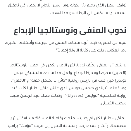
توقف البطل الذي يحلم بأن يكونه يوما، وسر النجاح لا يكمن في تحقيق
الهدف، وإنما يكمن في الرحلة نحو هذا الهدف.
ندوب المنفى ونوستالجيا الإبداع
تقيم في السويد؛ كيف أثّرت مسافة المنفى في تجربتك وأسئلتها الكثيرة،
وما انعكاس ذلك على كتابة الرواية إجمالاً؟
لا شك أن المنفى يخلّف ندوبا، لكن الرهان يكمن في جعل النوستالجيا
(الحنين) محرضا ومحركا للإبداع. ولعل هذا ما فعله التشيكي ميلان
كونديرا حين كتب في باريس روايتيه “كائن لا تحتمل خفته” و”الجهل”،
وما فعله الأيرلندي جيمس جويس الذي عاش منفى اختياريا كتب فيه
روايته الملحمية “عوليس (Ulysses)”، وكذلك فعله عبد الرحمن منيف
ونجيب الكيلاني.
المنفى -اختياريا كان أم إجباريا- يمنحك رفاهية المسافة؛ مسافة أن ترى
مجتمعك وأنت واقف خارجه، ومسافة التحول إلى غريب “مؤقت” يراقب