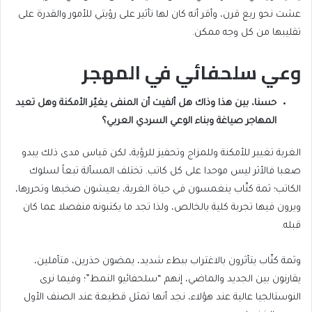
عشت نحو ربع قرن، وأقر أنه كان لها تأثير على رؤيتي للأمور والقدرة على
تقليبها من كل وجه ممكن.
وعي سلحفائي في المهجر
حسنا، بين هذا وذاك هل ألفيت أن المنفى يغيّر الأمكنة وهل تعيد
المهاجر صياغة وبناء الوعي السردي العربي؟
الغربة تغيير للأمكنة وللمزاج وتحفيز للرؤية، لكن قياس مدى ذلك يبدو
صعبا فالأثر ليس موحدا على كل كاتب. تختلف المسألة تبعاً لسلوك
الكاتب؛ ثمة كتّاب ينغمسون في حياة الغربة، يعيشون صخبها وتحررها،
ويرون فيها تجربة كلية بالخالص، ولذا تجد ما يكتبونه منفصلا عما كان
قبله.
وثمة كتّاب يتأثرون بالاغتراب ببطء شديد، يمضون حذرين، متأملين،
يقارنون بين الجديد والماضي، إنهم “سلحفائيو النمط”؛ وفيما نرى
النوستالجيا عالية عند هؤلاء، نجد أنها تمثل قطيعة عند الصنف الأول