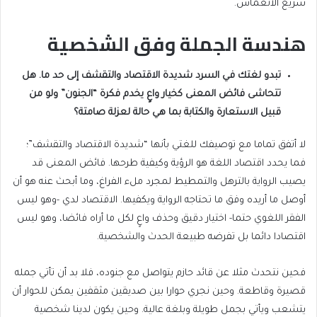
سريع الانغماس.
هندسة الجملة وفق الشخصية
تبدو لغتك في السرد شديدة الاقتصاد والتقشف إلى حد ما. هل
تتحاشى فائض المعنى كخيار واعٍ يخدم فكرة “الجنون” ولو من
قبيل الاستعارة والكتابة بما هي حالة لعزلة صامتة؟
لا أتفق تماما مع توصيفك للغتي بأنها “شديدة الاقتصاد والتقشف”؛
فما يحدد اقتصاد اللغة هو الرؤية وكيفية طرحها. فائض المعنى قد
يصيب الرواية بالترهل والتمطيط لمجرد ملء الفراغ، وما أبحث عنه هو أن
أوصل ما أريده وفق ما تحتاجه الرواية ويكفيها. الاقتصاد لدي -وهو ليس
الفقر اللغوي حتما- اختيار دقيق وحذف واعٍ لكل ما أراه فائضا، وهو ليس
اقتصادا دائما بل تفرضه طبيعة الحدث والشخصية.
فحين نتحدث مثلا عن قائد حازم يتواصل مع جنوده، فلا بد أن تأتي جمله
قصيرة وقاطعة. وحين نجري حوارا بين صديقين مثقفين يمكن للحوار أن
يتشعب ويأتي بجمل طويلة وبلغة عالية. وحين يكون لدينا شخصية