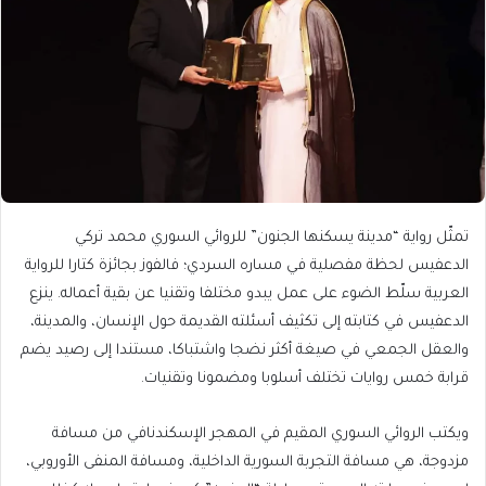
تمثّل رواية “مدينة يسكنها الجنون” للروائي السوري محمد تركي
الدعفيس لحظة مفصلية في مساره السردي؛ فالفوز بجائزة كتارا للرواية
العربية سلّط الضوء على عمل يبدو مختلفا وتقنيا عن بقية أعماله. ينزع
الدعفيس في كتابته إلى تكثيف أسئلته القديمة حول الإنسان، والمدينة،
والعقل الجمعي في صيغة أكثر نضجا واشتباكا، مستندا إلى رصيد يضم
قرابة خمس روايات تختلف أسلوبا ومضمونا وتقنيات.
ويكتب الروائي السوري المقيم في المهجر الإسكندنافي من مسافة
مزدوجة، هي مسافة التجربة السورية الداخلية، ومسافة المنفى الأوروبي،