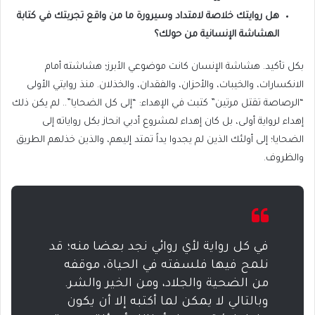
هل روايتك خلاصة لامتداد وسيرورة ما من واقع تجربتك في كتابة
الهشاشة الإنسانية من حولك؟
بكل تأكيد. هشاشة الإنسان كانت موضوعي الأبرز؛ هشاشته أمام
الانكسارات، والخيبات، والأحزان، والفقدان، والخذلان. منذ روايتي الأولى
“الرصاصة تقتل مرتين” كتبت في الإهداء: “إلى كل الضحايا”.. لم يكن ذلك
إهداء لرواية أولى، بل كان إهداء لمشروع أدبي انحاز بكل رواياته إلى
الضحايا؛ إلى أولئك الذين لم يجدوا يداً تمتد إليهم، والذين خذلهم الطريق
والظروف.
في كل رواية لأي روائي نجد بعضا منه؛ قد
نلمح فيها فلسفته في الحياة، موقفه
من الضحية والجلاد، ومن الخير والشر.
وبالتالي لا يمكن لما أكتبه إلا أن يكون