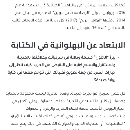
كما كنت سعيدا بروايتي “هي والراهب” الصادرة في السعودية عام
2016، وروايتي الأولى “الرصاصة تقتل مرتين” الصادرة في لبنان عام
2014، ومثلها “قوافل الريح” (2017). كل رواية من هذه الروايات كانت
بالنسبة لي “مدماكا” يقود إلى ما يليه.
الابتعاد عن البهلوانية في الكتابة
يبرز “الجنون” كسمة ودلالة في سردياتك وعلاقتها بالمدينة
والاستقرار والسلام كقيم على النقيض من الحرب. كيف تنظر إلى
خيارات السرد من جهة تطويع تقنياتك التي تتواءم معها في كتابة
رواية جديدة؟
كل عمل سردي هو تجربة جديدة، وهذه التجربة ليست محكومة بالحكاية
وحدها، بل كثيرا ما تستدعي التجربة أدواتها. ومهارة الروائي تكمن في
اختيار اللبوس الأنسب لجهة انتقاء السارد، والزمن، والأصوات،
والشخصيات، وأسلوبية السرد، وهي تفرض كذلك تقنيات الاستباق أو
“الفلاشباك” أو المناجاة الذاتية والحوارات الكاشفة. كل ذلك يتبع حتما