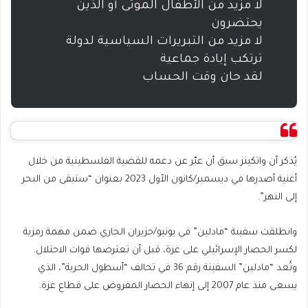
لا مزيد من الأطفال الموتى أو الذين
يحتضرون
لا مزيد من التبريرات السياسية لدولة
ترتكب إبادة جماعية
لقد حان وقت الحساب
يُذكر أن واتكينز سبق أن عبّر عن دعمه للقضية الفلسطينية من خلال
أغنية أصدرها في ديسمبر/كانون الأول 2023 بعنوان “ستبقى من البحر
إلى النهر”.
وانطلقت سفينة “مادلين” في يونيو/حزيران الجاري ضمن مهمة رمزية
لكسر الحصار الإسرائيلي على غزة، قبل أن تعترضها قوات الاحتلال.
وتُعد “مادلين” السفينة رقم 36 في تحالف “أسطول الحرية”، الذي
يسعى منذ عام 2007 إلى إنهاء الحصار المفروض على قطاع غزة.