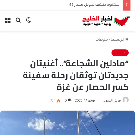
سنتكوم يكشف تحويل مسار 48 سفينة منذ استئناف حصار إيران
الوضع
بحث
الق
المظلم
عن
الرئيسية
/
منوعات
منوعات
“مادلين الشجاعة”.. أغنيتان
جديدتان توثقان رحلة سفينة
كسر الحصار عن غزة
فريق التحرير
يونيو 17, 2025
0
734