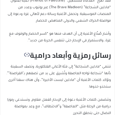
فقد طرح “أصدقاء فلسطين” (Friends of Palestine) أغنية بعنوان
“مادلين الشجاعة” (The Brave Madleen) عبر يوتيوب وعدد من
المنصات الموسيقية. وتحمل الأغنية رسالة دعم لأهالي غزة ودعوة إلى
مواصلة الحراك الشعبي والدولي المناهض للحصار.
وأشار صُنّاع الأغنية إلى أن الهدف منها هو “كسر الحصار والوقوف مع
غزة، والاستمرار في الإبحار حتى تتنفس الحرية من جديد”.
رسائل رمزية وأبعاد درامية
تنتمي “مادلين الشجاعة” إلى فئة الأغاني الفلكلورية، وتصف السفينة
بأنها “شجاعة تواجه العاصفة وتُسْرق على يد من تصفهم بـ’القراصنة’”.
وتؤكد كلمات الأغنية أن “مادلين ليست الأخيرة”، وأن هناك سفنا أخرى
ستحذو حذوها.
وتتضمن كلمات الأغنية دعوة إلى الإبحار كفعل مقاوم، وتستدعي رموزا
درامية من الرحلة مثل “العاصفة” و”الاختطاف”، مع وعد بمواصلة
النضال حتى يتحقق التحرر.