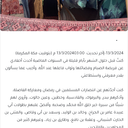
13/3/2024
–
|
آخر تحديث: 13/3/2024
03:00 م (بتوقيت مكة المكرمة)
كنتُ قبل حلول الشهر بأيام قليلة في السنوات الماضية أحدث أحفادي
عن فريضة الصيام وفضائلها وثواب فاعلها عند الله، وأجيب عما يسألون
بقدر معرفتي واستطاعتي.
كنت أحدّثهم عن انتصارات المسلمين في رمضان ومعاركه الفاصلة،
وأذكرهم ببدر، واليرموك، والقادسية، وحطين، وعين جالوت، وأروي لهم
شيئًا من سيرة خير خلق الله محمّد وصحبه. وأقصّ عليهم بطولات أبي
عبيدة عامر بن الجراح، وخالد بن الوليد، وسعد بن أبي وقاص، والمثنى بن
الحارث الشيباني، وعقبة بن نافع، وطارق بن زياد، وغيرهم كثير من
المجاهدين والفاتحين.