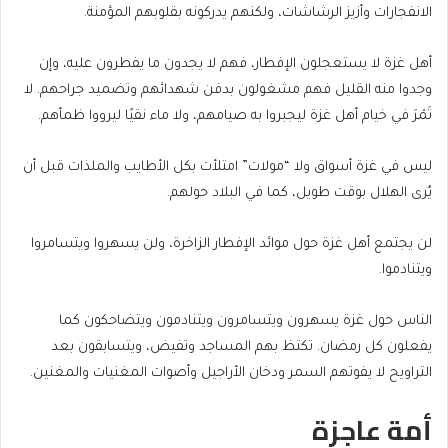
الانفجارات وأزيز الرشاشات، ولكنهم يدركونه بقلوبهم المؤمنة.
أهل غزة لا يستعجلون الإفطار، فهم لا يجدون ما يفطرون عليه، وإن
وجدوا منه القليل فهم مشغولون بدفن شهدائهم وتضميد جراحهم. لا
تَمْرَ في خيام أهل غزة ليجبروا به صيامهم، ولا ماء نقيًا ليرووا ظمأهم.
ليس في غزة أسواق ولا “مولات” امتلأت بكل الأطايب والملذات قبل أن
يُرى الهلال بوقت طويل، كما في البلاد حولهم.
لن يجتمع أهل غزة حول موائد الإفطار الزاخرة، ولن يسهروا ويتسامروا
ويتنادموا.
الناس حول غزة يسهرون ويتسامرون ويتنادمون ويتضاحكون كما
يفعلون كل رمضان. تكتظ بهم المساجد وتفيض، ويتسابقون بعد
التراويح لا يفوتهم السمر ودخان الأراجيل وأصوات المغنيات والمغنين.
أمة عاجزة