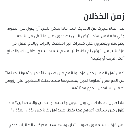
زمن الخذلان
هذا العام عجزت عن الحديث البتة. ماذا يمكن للمرء أن يقول عن الصوم،
وفي بقعة من هذه الأرض أناس يصومون على ما تبقى من شحم
بطونهم ويفطرون على كسرات خبز اختلطت بالتراب وبالدم. فهل في
غزة شبر من الأرض لم يختلط ترابه بدم شهيد، شيخ، طفل، أم، والد، أخ،
أخت، قريب أو بعيد؟
أقفل أهل المعابر حول غزة بواباتهم حين صدرت الأوامر، و”هبوا لنجدتها”
من الجو هم وأعداؤها الذين يقصفونها فتساقطت الصناديق على رؤوس
أطفال يسابقون الجوع فقتلتهم.
ماذا تقول لأحفادك في زمن الجبن والجبناء، والخذلان والمتخاذلين؟ ماذا
تقول حين يسألك أحدهم عما يفطر عليه أهل غزة حين يؤذن المؤذن؟
أهل غزة لا يسمعون صوت الأذان وسط هدير محركات الطائرات ودوي