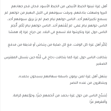
أهل غزة تبينوا الخيط الأبيض من الخيط الأسود فحان فجر جهادهم.
كبروا وصهلت بنادقهم، وبرقت سيوفهم في الليل البهيم من حولهم. لم
يسمع تكبيراتهم أحد، الناس حولهم نيام صم. لم يرَ بريق سيوفهم أحد،
الناس حولهم نيام عمي. لم يُغْثهم أحد، الناس حولهم نيام بُكْم، أُتْخِم
الناس حول غزة وتكرشوا فلا تسمع في البلاد عن جراح غزة إلا همسًا.
يُكَبِّر أهل غزة كل الوقت، مع كل صلية من رشاش أو قذيفة من مدفع.
يتخافت الناس حول غزة كما يتخافت دجاج في قُنِّه حين يتسلل المفترس
الصغير.
يبتهل أهل غزة لمن يرمون باسمه سهامهم يسبحون بحمده،
وينتظرون من عنده النصر.
يُسَبِّح الناس من حول غزة بحمد من أتخمهم خبزًا، وجوّعهم كرامة،
وأفقرهم عزًا.