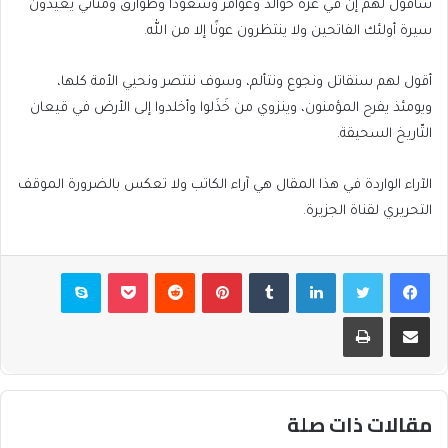
سأقول لهم إن في غزة خوالد وعوامر وسعودًا وطوارق ومثاني يعيدون
سيرة أولئك الفاتحين ولا ينتظرون عونًا إلا من الله.
أقول لهم سنقاتل ونجوع ونتألم، وسوف ننتصر ونحيي الأمة كلها،
ويومئذ يفرح المؤمنون، وينزوي من خَذَلوا وأخلدوا إلى الأرض في قيعان
التّاريخ السحيقة.
الآراء الواردة في هذا المقال هي آراء الكاتب ولا تعكس بالضرورة الموقف
التحريري لقناة الجزيرة.
فيسبوك
تويتر
لينكدإن
بينتيريست
بوكيت
سكايب
مشاركة عبر البريد
طباعة
مقالات ذات صلة