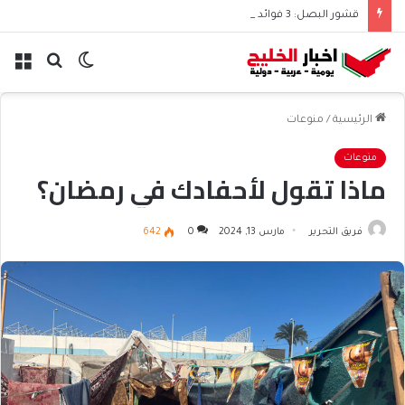
قشور البصل: 3 فوائد صحية تجعلك تعيد التفكير
الوضع
بحث
الق
المظلم
عن
الرئيسية
/
منوعات
منوعات
ماذا تقول لأحفادك في رمضان؟
فريق التحرير
مارس 13, 2024
0
642