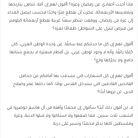
ماذا أحدث أحفادي عن رمضان وغزة؟ أأقول لهم إن أمة، تتباهى بتاريخها
وبملايينها الأربعمائة، عجزت أن تقطع مترًا واحدًا فحسب ليصل الغذاء
إلى غزة في رمضان، ووقفت تنتظر سفنًا غربية تقطع أربعمائة كيلومتر
من قبرص لتنزِل على الشواطئ طعامًا لغزة؟
أأقول لهم إن كل ما حدثتكم عنه سابقًا، عن وَحدة الوطن العربي، كان
حُلمًا زائفًا، وأنه لا وجود لوطن عربي، بل أقطار مبعثرة لا يجمع شتاتها
جامع ولا يحرّكها وازع؟
أأقول لهم إن كل الشعارات التي تشدقت بها أمامكم عن جحافل
الفاتحين القادمين التي ستدخل القدس يومًا، كما دخلها عمر وصلاح
الدين، لن تروها أبدًا؟
لا، لن أقول ذلك أبدًا! سأقول إن محمدًا وأهله من آل هاشم حوصروا في
الشعب ثلاث سنين، فما ضعفوا ولا استكانوا ولا قبلوا الدنية، وغزة
وفلسطين كلها تذكر محمدًا وتسير على دربه.