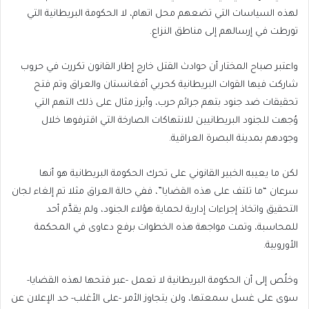
لهذه السياسات التي تضعهم محل اتهام، لا الحكومة البريطانية التي
تورطت في إرسالهم إلى مناطق النزاع.
واعتبر صباح المختار أن حوادث القتل خارج إطار القانون تكررت في حروب
شاركت فيها القوات البريطانية كحربي أفغانستان والعراق وتم فتح
تحقيقات ضد جنود بتهم جرائم حرب، وأبرز مثال على ذلك التهم التي
وُجهت للجنود البريطانيين للانتهاكات الصارخة التي اقترفوها خلال
وجودهم بمدينة البصرة العراقية.
لكن ما يعيبه الخبير القانوني على تحرك الحكومة البريطانية هو أنها
سرعان “ما تلتف على هذه القضايا”، ففي حالة العراق مثلا تم إلغاء لجان
التحقيق واتخاذ إجراءات إدارية لحماية هؤلاء الجنود، ولم يقدَّم أحد
للمحاسبة، وتمت مواجهة هذه الخطوات برفع دعاوى في المحكمة
الأوروبية.
وخلُص إلى أن الحكومة البريطانية لا تعمل -عبر فتحها لهذه القضايا-
سوى على غسل سمعتها، ولن يتجاوز الأمر -على الأغلب- حد الإعلان عن