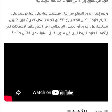
حرب في سوريا إلى 5 من القوات الخاصة البريطانية.
ورغم إصرار وزارة الدفاع -في بيان مقتضب لها- على أنها حريصة على
“التزام جنودنا بأعلى المعايير ونأخذ أي اتهام بشكل جدي”، فإن كثيرين
تساءلوا: هل الوزارة أو الجيش البريطانيين قررا فتح ملف الانتهاكات التي
ارتكبها الجنود البريطانيين في سوريا خلال سنوات من القتال هناك؟