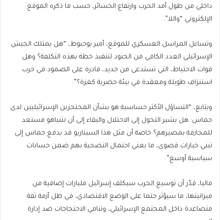
داخلي من طول أمد الحرب وارتفاع الخسائر، حسب ما ذكره الموقع
الإلكتروني “واللا”.
وتساءل المراسل العسكري للموقع، أمير بوحبوط، “هل يمتلك الجيش
الإسرائيلي العدد الكافي من الجنود لتنفيذ خطة بهذه التكلفة؟ وهل
قوات الاحتياط، التي تستدعى من جديد، قادرة على الصمود في حرب
استنزاف طويلة ومعقدة في بيئة حضرية كغزة؟”.
ويتابع، “التساؤل الأكثر حساسية هو بشأن المحتجزين الإسرائيليين لدى
حماس: هل يشير التحول إلى الاحتلال والبقاء إلى أن نتنياهو مستعد
للمجازفة بمصيرهم؟ خاصة أن مثل هذا السيناريو قد يدفع حماس إلى
تبني خيارات قصوى، ما يعني احتمال التضحية بهم ضمن حسابات
سياسية أوسع”.
ماليا، قدّر أن توسيع الحرب سيكلف إسرائيل مليارات إضافية من
ميزانيتها، ما سيؤثر حتما على الوضع الاقتصادي، في ظل أزمة ثقة
متصاعدة داخل المجتمع الإسرائيلي، وتنامي الاحتجاجات ضد إدارة