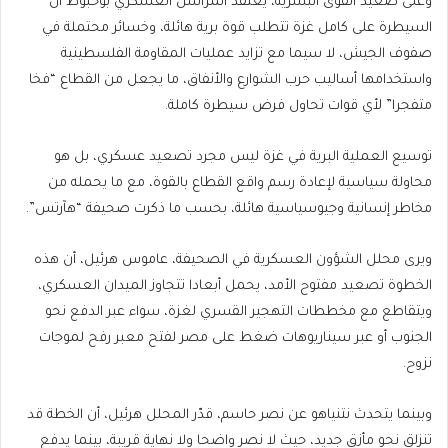
وعلى صعيد القوى البشرية، يعتقد المراسل العسكري بوحبوط أن
السيطرة على كامل غزة تتطلب قوة برية هائلة، وخسائر محتملة في
صفوف الجيش، لا سيما مع تزايد عمليات المقاومة الفلسطينية
واستخدامها أساليب حرب الشوارع والأنفاق، ما يجعل من القطاع “فخا
متفجرا” لأي قوات تحاول فرض سيطرة كاملة.
توسيع العملية البرية في غزة ليس مجرد تصعيد عسكري، بل هو
محاولة سياسية لإعادة رسم واقع القطاع بالقوة، مع ما يحمله من
مخاطر إنسانية وجيوسياسية هائلة، بحسب ما ذكرت صحيفة “هآرتس”.
ويرى محلل الشؤون العسكرية في الصحيفة، عاموس هرئيل، أن هذه
الخطوة تصعيد مفتوح الأمد، يحمل أبعادا تتجاوز الميدان العسكري،
ويتقاطع مع مخططات التهجير القسري لغزة، سواء عبر الدفع نحو
الجنوب أو عبر سيناريوهات ضغط على مصر لفتح معبر رفح لموجات
نزوح.
وبينما يتحدث نتنياهو عن نصر حاسم، قدّر المحلل هرئيل، أن الخطة قد
تنزلق نحو مأزق جديد، حيث لا نصر واضحا ولا نهاية قريبة، بينما يدفع