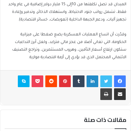
الميدان قد تصل تكلفتها من 10إلى 15 مليار دولار إضافية في عام واحد
فقط، تشمل رواتب جنود الاحتياط، واستهلاك الذخائر، وتدمير وإعادة
تجهيز آليات، ودعم الجبهة الداخلية (تعويضات، خسائر اقتصادية).
وقدّرت أن اتساع العمليات العسكرية يضع ضغطا على ميزانية
الحكومة، التي تعاني أصلا من عجز مالي متزايد، ولعل أبرز التداعيات
ستكون ارتفاع أسعار التأمين، وهروب المستثمرين، وتراجع التصنيف
الائتماني المحتمل الذي قد يؤدي إلى أزمة اقتصادية موازية.
فيسبوك
تويتر
لينكدإن
بينتيريست
بوكيت
سكايب
مشاركة عبر البريد
طباعة
مقالات ذات صلة