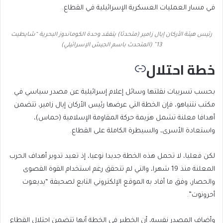
في مسار العمليات العسكرية الإسرائيلية في القطاع.
رئيس هيئة الأركان إيال زامير (متحدثا) يتفقد وحدة الكوماندوز البحرية “شايطيت
13” (المتحدث باسم الجيش الإسرائيلي)
خطة احتلال
بحسب تسريبات نقلتها وسائل إعلام إسرائيلية عن مصدر سياسي في
مكتب نتنياهو، فإن الخطة التي عرضها رئيس الأركان إيال زامير، تتضمن
أهدافا معلنة تشمل هزيمة حركة المقاومة الإسلامية (حماس)،
واستعادة الأسرى، والسيطرة الكاملة على القطاع.
لكن فعليا، لا تحمل هذه الخطة جديدا نوعيا، إذ تعيد تدوير أهداف الحرب
المعلنة منذ 19 شهرا، والتي لم تتحقق رغم استخدام القوة القصوى
والحصار، وفق ما أفاد به الموقع الإلكتروني التابع لصحيفة “يديعوت
أحرونوت”.
وأضاف المصدر نفسه، أن الخطير في الخطة أنها تتضمن احتلال القطاع