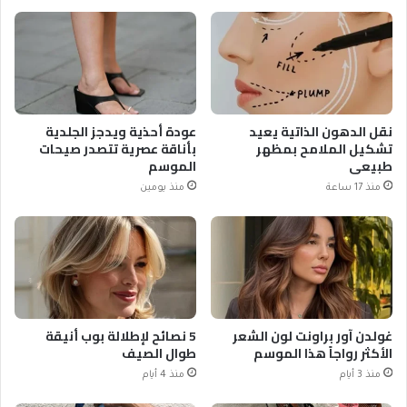
نقل الدهون الذاتية يعيد
عودة أحذية ويدجز الجلدية
تشكيل الملامح بمظهر
بأناقة عصرية تتصدر صيحات
طبيعي
الموسم
منذ 17 ساعة
منذ يومين
غولدن آور براونت لون الشعر
5 نصائح لإطلالة بوب أنيقة
الأكثر رواجاً هذا الموسم
طوال الصيف
منذ 3 أيام
منذ 4 أيام