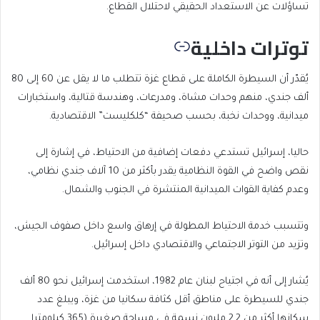
تساؤلات عن الاستعداد الحقيقي لاحتلال القطاع.
توترات داخلية
يُقدّر أن السيطرة الكاملة على قطاع غزة تتطلب ما لا يقل عن 60 إلى 80
ألف جندي، منهم وحدات مشاة، ومدرعات، وهندسة قتالية، واستخبارات
ميدانية، ووحدات نخبة، بحسب صحيفة “كلكليست” الاقتصادية.
حاليا، إسرائيل تستدعي دفعات إضافية من الاحتياط، في إشارة إلى
نقص واضح في القوة النظامية يقدر بأكثر من 10 آلاف جندي نظامي،
وعدم كفاية القوات الميدانية المنتشرة في الجنوب والشمال.
وتتسبب خدمة الاحتياط المطولة في إرهاق واسع داخل صفوف الجيش،
وتزيد من التوتر الاجتماعي والاقتصادي داخل إسرائيل.
يُشار إلى أنه في اجتياح لبنان عام 1982، استخدمت إسرائيل نحو 80 ألف
جندي للسيطرة على مناطق أقل كثافة سكانيا من غزة، ويبلغ عدد
سكانها أكثر من 2.2 مليون نسمة في مساحة صغيرة (365 كيلومترا