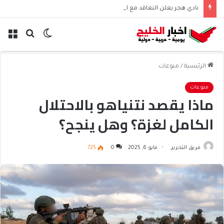
نادي هجر يعلن التعاقد مع المدافع الجزائري “أيوب دربال”
الوضع
بحث
الق
المظلم
عن
الرئيسية
/
منوعات
منوعات
ماذا يقصد نتنياهو بالاحتلال
الكامل لغزة؟ وهل ينجح؟
فريق التحرير
مايو 6, 2025
0
725