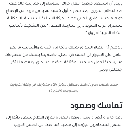
ويبدو أن استبعاد فرضية انتقال حراك السويداء إلى ممارسة حالة عنف
ضد النظام السوري، بعد سقوط أول شهيد له، يلاقي مزيدا من الإجماع
حوله، فبحسب فادي الحلبي عضو الحركة الشبابية السياسية، لا إمكانية
لاستدراج حراك السويداء إلى ممارسة العنف، “لكن التشكيك بأساليب
النظام المريبة أمر وارد”.
ويوضح أن النظام السوري يمتلك دائما من الأدوات والأساليب ما يجبر
الناس على الانجرار إلى العنف كرد فعل، خاصة بما يمتلكه من مجموعات
غير رسمية تحمل مسميات مختلفة بعضها عسكري، وبعضها الآخر
اجتماعي وديني.
مهند شهاب الدين ناشط ومعتقل سابق أثناء مشاركته في وقفة احتجاجية
بالسويداء (الجزيرة)
تماسك وصمود
وهذا ما يراه أيضا درويش، ويقول للجزيرة نت إن النظام يسعى دائما إلى
استفزاز المتظاهرين لجرّهم إلى ملعبه كما حدث في الأمس القريب