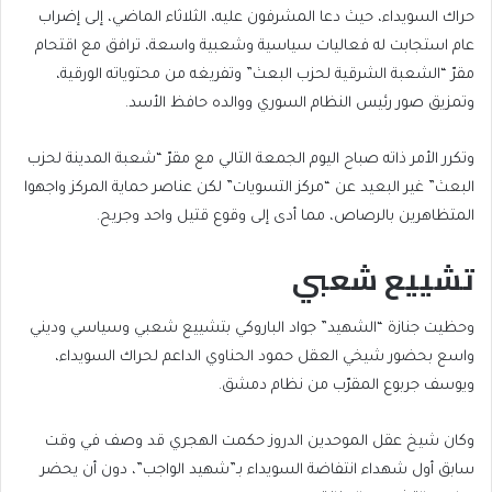
حراك السويداء، حيث دعا المشرفون عليه، الثلاثاء الماضي، إلى إضراب
عام استجابت له فعاليات سياسية وشعبية واسعة، ترافق مع اقتحام
مقرّ “الشعبة الشرقية لحزب البعث” وتفريغه من محتوياته الورقية،
وتمزيق صور رئيس النظام السوري ووالده حافظ الأسد.
وتكرر الأمر ذاته صباح اليوم الجمعة التالي مع مقرّ “شعبة المدينة لحزب
البعث” غير البعيد عن “مركز التسويات” لكن عناصر حماية المركز واجهوا
المتظاهرين بالرصاص، مما أدى إلى وقوع قتيل واحد وجريح.
تشييع شعبي
وحظيت جنازة “الشهيد” جواد الباروكي بتشييع شعبي وسياسي وديني
واسع بحضور شيخي العقل حمود الحناوي الداعم لحراك السويداء،
ويوسف جربوع المقرّب من نظام دمشق.
وكان شيخ عقل الموحدين الدروز حكمت الهجري قد وصف في وقت
سابق أول شهداء انتفاضة السويداء بـ”شهيد الواجب”، دون أن يحضر