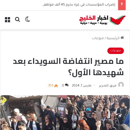
إضراب المؤسسات في غزة يحرم 45 ألف موظف من الرواتب
الوضع
بحث
الق
المظلم
عن
الرئيسية
/
منوعات
منوعات
ما مصير انتفاضة السويداء بعد
شهيدها الأول؟
فريق التحرير
مارس 1, 2024
0
703