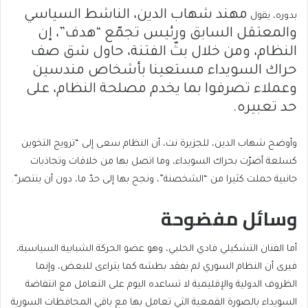
مهند شهاب الدين،
الناشط السياسي
بدوره، يقول
والمعتقل السابق ورئيس تجمّع “هدف”، إن
النظام، ومن خلال بثّ الفتنة، حاول شق صف
حراك السويداء مستعينا بأشخاص مندسين
وعملاء تصرفوا بما يخدم مصلحة النظام، على
حد تعبيره.
وأوضح شهاب الدين، للجزيرة نت، أن النظام سعى إلى “ترويج التخوين
كسلعة أضرّت بحراك السويداء، وما اتصل بها من خلافات وتجاذبات
جانبية حملت كثيرا من “الشخصنة”، ونجح بها إلى حدّ ما، دون أن ينتصر”.
وسائل مفضوحة
أما الفنان التشكيلي فادي الحلبي، وهو عضو الحركة الشبابية السياسية،
فيرى أن النظام السوري لم يفقد بطشه كما يتراءى للبعض، وإنما
الظروف الدولية والإقليمية لا تساعده اليوم على التعامل مع انتفاضة
السويداء بالصورة القمعية التي تعامل بها مع باقي المحافظات السورية