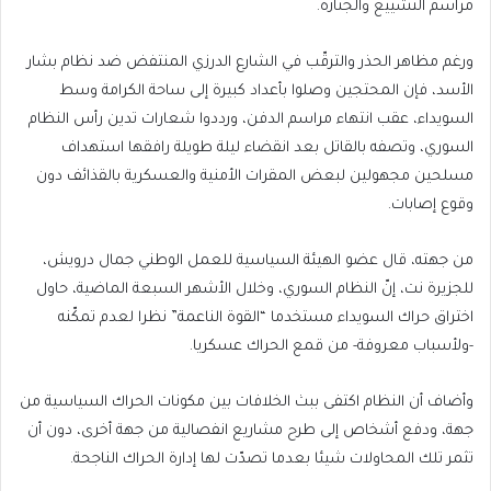
مراسم التشييع والجنازة.
ورغم مظاهر الحذر والترقّب في الشارع الدرزي المنتفض ضد نظام بشار
الأسد، فإن المحتجين وصلوا بأعداد كبيرة إلى ساحة الكرامة وسط
السويداء، عقب انتهاء مراسم الدفن، ورددوا شعارات تدين رأس النظام
السوري، وتصفه بالقاتل بعد انقضاء ليلة طويلة رافقها استهداف
مسلحين مجهولين لبعض المقرات الأمنية والعسكرية بالقذائف دون
وقوع إصابات.
من جهته، قال عضو الهيئة السياسية للعمل الوطني جمال درويش،
للجزيرة نت، إنّ النظام السوري، وخلال الأشهر السبعة الماضية، حاول
اختراق حراك السويداء مستخدما “القوة الناعمة” نظرا لعدم تمكّنه
-ولأسباب معروفة- من قمع الحراك عسكريا.
وأضاف أن النظام اكتفى ببث الخلافات بين مكونات الحراك السياسية من
جهة، ودفع أشخاص إلى طرح مشاريع انفصالية من جهة أخرى، دون أن
تثمر تلك المحاولات شيئا بعدما تصدّت لها إدارة الحراك الناجحة.