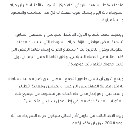
عندما سقط الشهيد الباروكي أمام مركز التسويات الأمنية، غير أن حراك
السويداء بات اليوم يمتلك هوية حققت له كلّ هذا التماسك والصمود
والاستمرارية.
ويضيف مهند شهاب الدين، الناشط السياسي والمعتقل السابق،
تسمية بعض مواطن القوّة لحراك السويداء التي سببت ديمومته
الطويلة، ويقول للجزيرة نت “استطاع الحراك إرساء ثقافة الرفض التي
كانت غائبة عن الفضاء السياسي، وخلق ثقافة العمل الجماعي، وإن
كانت خجولة، لكنها باتت موجودة”.
ويتابع “دون أن ننسى ظهور التجمع المهني الذي ضم فعاليات سابقة
له مثل فعالية المهندسين الزراعيين والمدنيين وفعالية الأطباء
والمحامين، وهو إطار مدني جاء كحالة غير مسبوقة في تجميع تلك
المكونات المدنية ووضعها في إطار عمل سياسي متجانس”.
ويوم الأحد الثالث من مارس/آذار الحالي سيكون حراك السويداء قد أتمّ
يومه الـ200، دون أن يفقد زخمه.