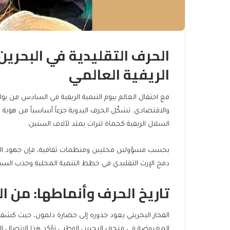
الحرف التقليدية في البحرين
الريفية العالمي
مع احتفال العالم بيوم التنمية الريفية في السادس من يوليو
والاقتصادي. تشكّل الحرف اليدوية جزءاً أساسياً من هوية ا
السلال الريفية كحماة لتراث يمتد لآلاف السنين.
بحسب مسؤولين محليين ومنظمات ثقافية، فإن جهود المح
دمج الإرث التقليدي في خطط التنمية المحلية وجذب السياح
تاريخ الحرف وأنماطها: من ال
الفخار البحريني يعود جذوره إلى حضارة دلمون، حيث كشفت
المعروضة في متحف البحرين الوطني تؤكد هذا الاتصال ال