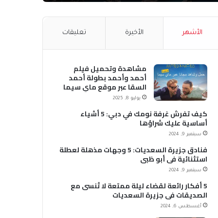
الأشهر
الأخيرة
تعليقات
مشاهدة وتحميل فيلم
أحمد وأحمد بطولة أحمد
السقا عبر موقع ماي سيما
MyCima (وي سيما WeCima)
يوليو 8, 2025
كيف تفرش غرفة نومك في دبي: 5 أشياء
أساسية عليك شراؤها
سبتمبر 9, 2024
فنادق جزيرة السعديات: 5 وجهات مذهلة لعطلة
استثنائية في أبو ظبي
سبتمبر 9, 2024
5 أفكار رائعة لقضاء ليلة ممتعة لا تُنسى مع
الصديقات في جزيرة السعديات
أغسطس 6, 2024