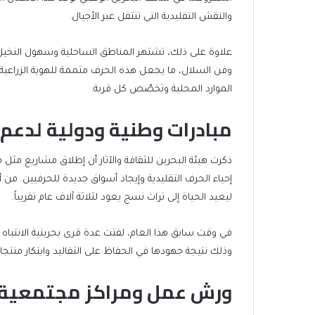
والنقش التقليدية التي تنتقل عبر الأجيال.
علاوة على ذلك، تشتهر المناطق الساحلية وسهول النخي
وفن السلال، ما يجعل هذه الحرف متممة للهوية الزراعية ل
الموارد المحلية وتخصّص كل قرية.
مبادرات وطنية ودولية لدعم 
ذكرت هيئة البحرين للثقافة والآثار أن إطلاق مشاريع مث
إحياء الحرف التقليدية وإيجاد أسواق جديدة للحرفيين. م
ليعيد الحياة إلى تراث نسج يعود لثلاثة آلاف عام تقريباً.
في وقت سابق هذا العام، لفتت عدة قرى بحرينية الانتباه خ
وذلك نتيجة جهودها في الحفاظ على التقاليد وابتكار منتج
ورش عمل ومراكز مجتمعية لت