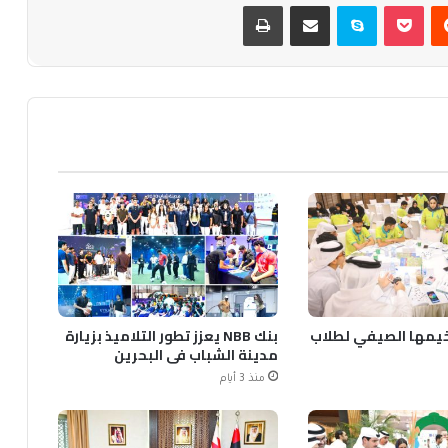
يست
بوكيت
سكايب
مشاركة عبر البريد
طباعة
خيمها الصيفي لطلاب
بنك NBB يعزز تطور التلاميذ بزيارة
مدينة الشباب في البحرين
منذ 3 أيام