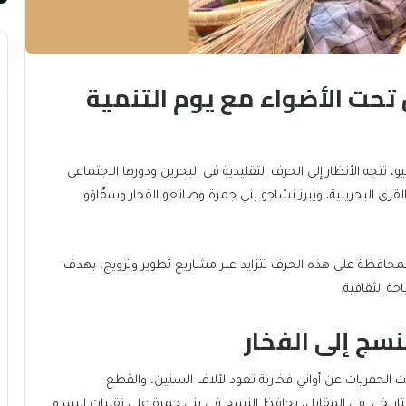
 تحت الأضواء مع يوم التنمية
، تتجه الأنظار إلى الحرف التقليدية في البحرين ودورها الاجتماعي
لقرى البحرينية، ويبرز نسّاجو بني جمرة وصانعو الفخار وسقّاؤو
افظة على هذه الحرف تتزايد عبر مشاريع تطوير وترويج، بهدف
ة الثقافية.
نسج إلى الفخار
 الحفريات عن أواني فخارية تعود لآلاف السنين، والقطع
تاريخي. في المقابل، يحافظ النسج في بني جمرة على تقنيات السدو