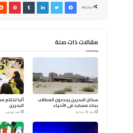
فيسبوك
تويتر
لينكدإن
بينتير
شاركها
مقالات ذات صلة
سكان البحرين يجددون المطالب
ألبا تختتم م
ببناء مساجد في الأحياء
البحرين
منذ 18 ساعة
منذ يومين