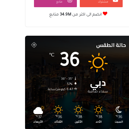
مشترك
متابع
انضم الى اكثر من
34.9M
متابع
حالة الطقس
36
℃
دبي
36º - 35º
57%
6.47 كيلومتر/ساعة
سماء صافية
℃
37
℃
36
℃
38
℃
38
℃
36
السبت
الأحد
الأثنين
الثلاثاء
الأربعاء