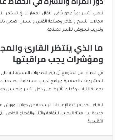
دور المرأة والأسرة في الحفاظ على
تلعب الأسر دوراً محورياً في انتقال المهارات، إذ تستمر ا
مجالات النسج والفخار وصناعة القش والسلال. ضمن ذلك، ت
وتدريب تسويقي للأسر المنتجة.
ما الذي ينتظر القارئ والم
ومؤشرات يجب مراقبتها
في الختام، من المتوقع أن تركز الخطوات المستقبلية على تع
للمشروعات الصغيرة وبرامج تدريب مستدامة. يجب متابعة ت
بحماية التراث، وكذلك تأثيرها على دخل الأسر وتحسين جود
للقراء، تجدر مراقبة الإعلانات الرسمية عن جولات وورش ع
جديدة بين هيئة البحرين للثقافة والآثار والقطاع الخاص ال
التقليدية.