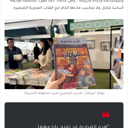
وبيروقراطية وخيانة وجريمة”، وهي قضايا -كما يقول- فلسفية موجهة
أساسا للكبار، ولا تتناسب مادتها الخام مع الفئات العمرية الصغيرة.
رواية “ميرامار” للأديب المصري نجيب محفوظ (الجزيرة)
“هذه المبادرة قد تفتح بابا مهما