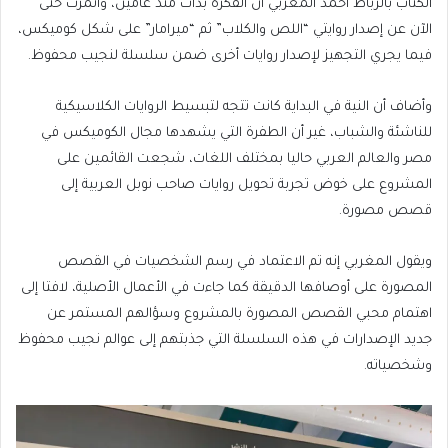
الكتاب بالرباط أحمد المغربي أن الفكرة بدأت منذ عامين، وأثمرت حتى
الآن عن إصدار روايتي “اللص والكلاب” ثم “ميرامار” على شكل كوميكس،
فيما يجري التجهيز لإصدار روايات أخرى ضمن سلسلة لنجيب محفوظ.
وأضاف أن النية في البداية كانت تتجه لتبسيط الروايات الكلاسيكية
للناشئة والشباب، غير أن الطفرة التي يشهدها مجال الكوميكس في
مصر والعالم العربي حاليا بمختلف اللغات، شجعت القائمين على
المشروع على خوض تجربة تحويل روايات صاحب نوبل العربية إلى
قصص مصورة.
ويقول المغربي إنه تم الاعتماد في رسم الشخصيات في القصص
المصورة على أوصافها الدقيقة كما جاءت في الأعمال الأصلية، لافتا إلى
اهتمام محبي القصص المصورة بالمشروع وسؤالهم المستمر عن
جديد الإصدارات في هذه السلسلة التي جذبتهم إلى عوالم نجيب محفوظ
وشخصياته.