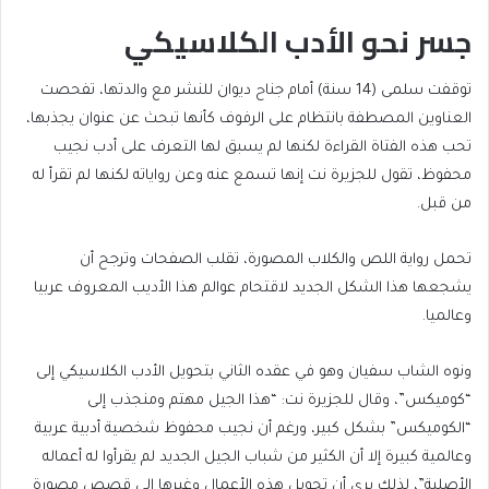
جسر نحو الأدب الكلاسيكي
توقفت سلمى (14 سنة) أمام جناح ديوان للنشر مع والدتها، تفحصت
العناوين المصطفة بانتظام على الرفوف كأنها تبحث عن عنوان يجذبها،
تحب هذه الفتاة القراءة لكنها لم يسبق لها التعرف على أدب نجيب
محفوظ، تقول للجزيرة نت إنها تسمع عنه وعن رواياته لكنها لم تقرأ له
من قبل.
تحمل رواية اللص والكلاب المصورة، تقلب الصفحات وترجح أن
يشجعها هذا الشكل الجديد لاقتحام عوالم هذا الأديب المعروف عربيا
وعالميا.
ونوه الشاب سفيان وهو في عقده الثاني بتحويل الأدب الكلاسيكي إلى
“كوميكس”، وقال للجزيرة نت: “هذا الجيل مهتم ومنجذب إلى
“الكوميكس” بشكل كبير، ورغم أن نجيب محفوظ شخصية أدبية عربية
وعالمية كبيرة إلا أن الكثير من شباب الجيل الجديد لم يقرأوا له أعماله
الأصلية”، لذلك يرى أن تحويل هذه الأعمال وغيرها إلى قصص مصورة