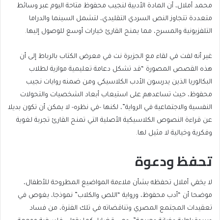
محمد أملال، أن المادة الأدبية لنجيب محفوظ متاحة اليوم عبر وسائط
متعددة تتجاوز النص السردي التقليدي، لتشمل السينما والدراما
التلفزيونية والمسرح، مما يمنح القارئ خيارات أوسع للوصول إليها.
غير أنه لفت في لقاء مع الجزيرة نت في معرض الكتاب بالرباط إلى أن
هذه القصص المصورة “قد تشكل دعامة تعليمية موازية لطلاب
البكالوريا الذين يدرسون الأدب الكلاسيكي ومن ضمنه روايات نجيب
محفوظ، حيث تساعدهم على استيعاب أبعاد الشخصيات والتحولات
النفسية والاجتماعية في الرواية”، لكنها -في نظره- لا يمكن أن تكون بديلا
عن قراءة النصوص الكلاسيكية الأصلية التي تمنح القارئ تجربة لغوية
وفكرية وخيالية لا مثيل لها.
تحفظ ودعوة
لا يخفي أملال تحفظه بشأن ملاءمة المواضيع المطروحة للأطفال،
موضحا أن “أدب محفوظ، ورواية “اللص والكلاب” نموذجا، يغوص في
تعقيدات المجتمع المصري وتناقضاته في تلك الفترة، من فساد