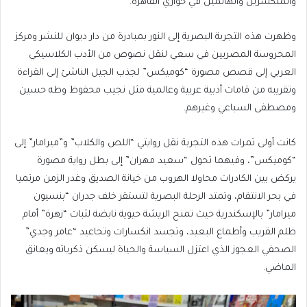
والمنكسرين والهائمين في حواري القاهرة.
وظهرت هذه التجربة البصرية إلى النور بمبادرة من دار ديوان للنشر ومركز
المحروسة المصريين في سعي لنقل نصوص من الأدب الكلاسيكي
العربي إلى قصص مصورة “كوميكس” لجذب الجيل الناشئ إلى القراءة
وتقريبه من قامات أدبية عربية وعالمية مثل نجيب محفوظ وطه حسين
ومصطفى السباعي وغيرهم.
كانت أولى ثمرات هذه التجربة نقل روايتي “اللص والكلاب” و”ميرامار” إلى
“كوميكس”، وفيهما تحول “سعيد مهران” إلى بطل رواية مصورة
يركض بين الكادرات محاولا الهروب من خيانة الصديق وغدر الزمن مرتميا
في بحر الانتقام، وتمتد الرحلة البصرية لتستقر خلف جدران “بنسيون
ميرامار” بالإسكندرية حيث تمنح الريشة حيوية نابضة لثبات “زهرة” أمام
ظلم القريب وأطماع البعيد، وتجسد انكسارات وتجاعيد “عامر وجدي”
الصحفي العجوز الذي اعتزل السياسة والحياة ليسكن ذكرياته ويعانق
الماضي.