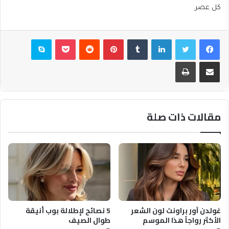
كل عصر.
فيسبوك
تويتر
لينكدإن
بينتيريست
بوكيت
سكايب
مشاركة عبر البريد
طباعة
مقالات ذات صلة
غولدن آور براونت لون الشعر
5 نصائح لإطلالة بوب أنيقة
الأكثر رواجاً هذا الموسم
طوال الصيف