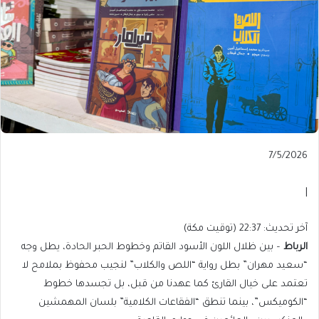
Published
7/5/2026
On
7/5/2026
|
آخر
آخر تحديث: 22:37 (توقيت مكة)
تحديث:
الرباط
– بين ظلال اللون الأسود القاتم وخطوط الحبر الحادة، يطل وجه
22:37
“سعيد مهران” بطل رواية “اللص والكلاب” لنجيب محفوظ بملامح لا
(توقيت
تعتمد على خيال القارئ كما عهدنا من قبل، بل تجسدها خطوط
مكة)
“الكوميكس”، بينما تنطق “الفقاعات الكلامية” بلسان المهمشين