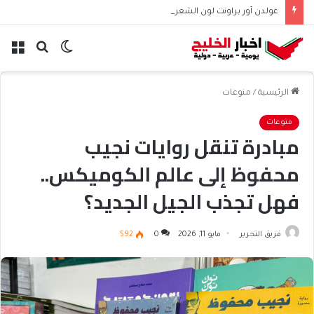
غولدن آور براونت لون الشعر الأكثر رواجاً هذا الموسم
الوضع
بحث
الق
المظلم
عن
الرئيسية
/
منوعات
منوعات
مبادرة تنقل روايات نجيب
محفوظ إلى عالم الكوميكس..
فهل تجذب الجيل الجديد؟
فريق التحرير
مايو 11, 2026
0
592