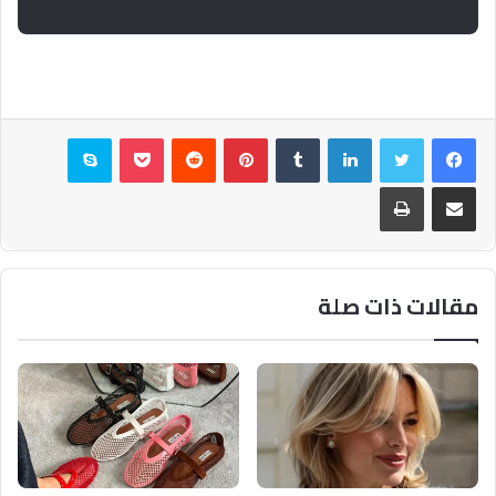
فيسبوك
تويتر
لينكدإن
بينتيريست
بوكيت
سكايب
مشاركة عبر البريد
طباعة
مقالات ذات صلة