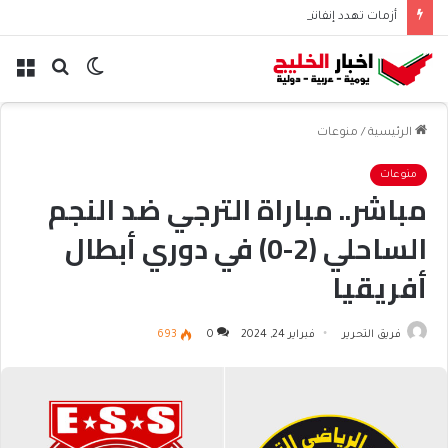
أزمات تهدد إنفانتينو قبل انتخابات الفيفا 2027
الوضع
بحث
الق
المظلم
عن
الرئيسية
/
منوعات
منوعات
مباشر.. مباراة الترجي ضد النجم
الساحلي (2-0) في دوري أبطال
أفريقيا
فريق التحرير
فبراير 24, 2024
0
693