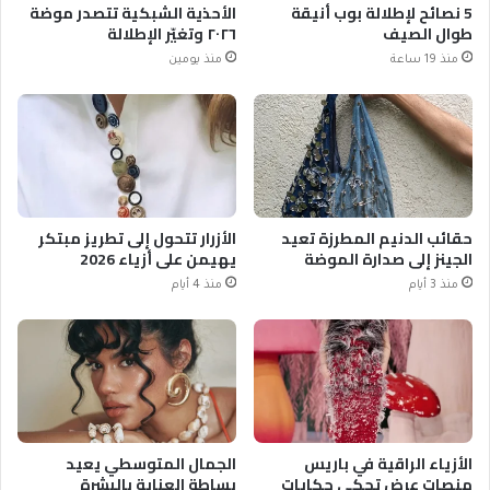
5 نصائح لإطلالة بوب أنيقة
الأحذية الشبكية تتصدر موضة
طوال الصيف
٢٠٢٦ وتغيّر الإطلالة
منذ 19 ساعة
منذ يومين
حقائب الدنيم المطرزة تعيد
الأزرار تتحول إلى تطريز مبتكر
الجينز إلى صدارة الموضة
يهيمن على أزياء 2026
منذ 3 أيام
منذ 4 أيام
الأزياء الراقية في باريس
الجمال المتوسطي يعيد
منصات عرض تحكي حكايات
بساطة العناية بالبشرة