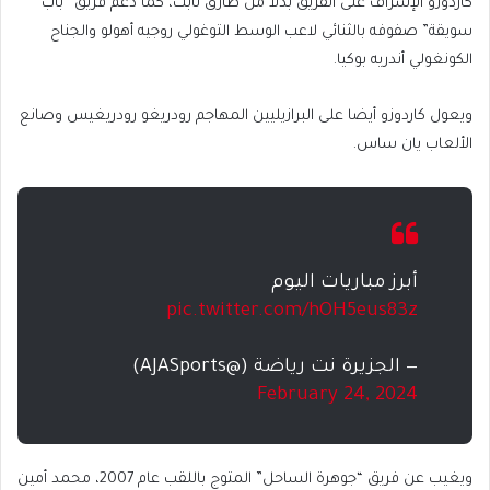
كاردوزو الإشراف على الفريق بدلا من طارق ثابت، كما دعّم فريق “باب
سويقة” صفوفه بالثنائي لاعب الوسط التوغولي روجيه أهولو والجناح
الكونغولي أندريه بوكيا.
ويعول كاردوزو أيضا على البرازيليين المهاجم رودريغو رودريغيس وصانع
الألعاب يان ساس.
أبرز مباريات اليوم
pic.twitter.com/hOH5eus83z
— الجزيرة نت رياضة (@AJASports)
February 24, 2024
ويغيب عن فريق “جوهرة الساحل” المتوج باللقب عام 2007، محمد أمين