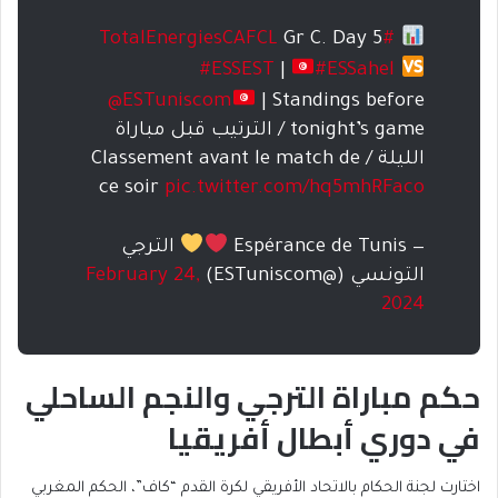
Gr C. Day 5
#TotalEnergiesCAFCL
#ESSEST
|
#ESSahel
@ESTuniscom
| Standings before
tonight’s game / الترتيب قبل مباراة
الليلة / Classement avant le match de
ce soir
pic.twitter.com/hq5mhRFaco
— Espérance de Tunis
الترجي
التونسي (@ESTuniscom)
February 24,
2024
حكم مباراة الترجي والنجم الساحلي
في دوري أبطال أفريقيا
اختارت لجنة الحكام بالاتحاد الأفريقي لكرة القدم “كاف”، الحكم المغربي