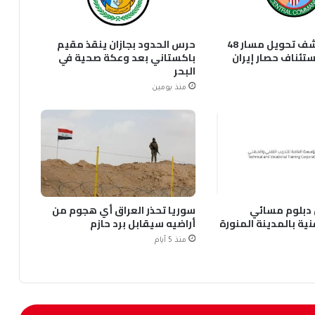
سنتكوم يكشف تحويل مسار 48
حرس الحدود بجازان ينقذ مقيم
تئناف حصار إيران
باكستاني بعد وعكة صحية في
البحر
منذ يومين
 دبلوم مسائي
سوريا تحذر العراق أي هجوم من
نية بالمدينة المنورة
أراضيه سيقابل برد حازم
منذ 5 أيام