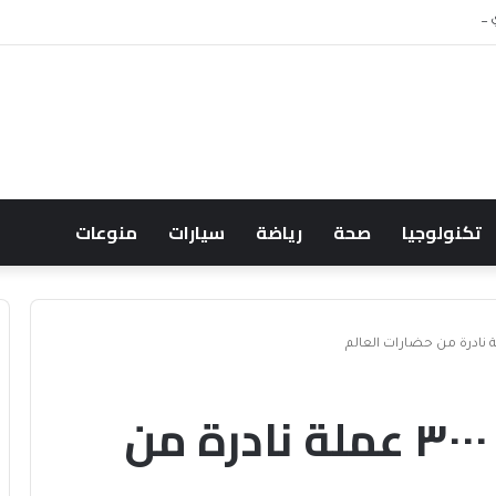
حالف البحري السعودي يعزز أمن الملاحة الإقليمية والدولية
تكنولوجيا
صحة
رياضة
سيارات
منوعات
متحف رفحاء يوثق ٣٠٠٠ عملة نادرة من