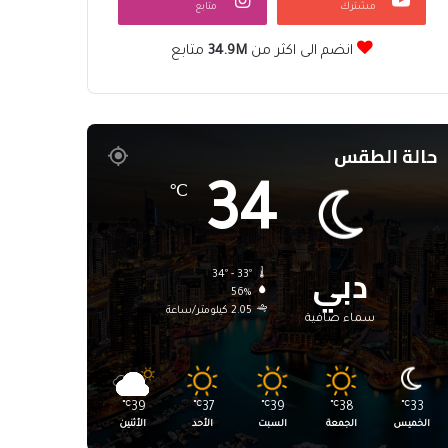
مشترك
متابع
انضم الى اكثر من
34.9M
متابع
حالة الطقس
34
℃
دبي
34º - 33º
56%
2.05 كيلومتر/ساعة
سماء صافية
℃
39
℃
37
℃
39
℃
38
℃
33
الخميس
الجمعة
السبت
الأحد
الأثنين