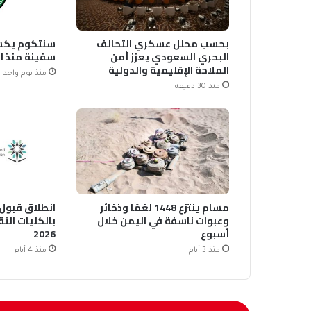
بحسب محلل عسكري التحالف
البحري السعودي يعزز أمن
سفينة منذ اس
الملاحة الإقليمية والدولية
منذ يوم واحد
منذ 30 دقيقة
مسام ينتزع 1448 لغمًا وذخائر
انطلاق قبول
وعبوات ناسفة في اليمن خلال
بالكليات التق
أسبوع
2026
منذ 3 أيام
منذ 4 أيام