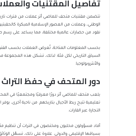
تفاصيل المقتنيات والعملات 
تتضمن مقتنيات متحف للماضي أثر عملات من فترات تاريخ
الوطني، وعملات من العصور الإسلامية المبكرة كالحقبتين 
نقود من حضارات عالمية مختلفة، مما يساعد على رسم صور
بحسب المعلومات المتاحة، تُعرض العملات بحسب الفترة ا
السياق التاريخي لكل فئة. لذلك، تشكل هذه المجموعة مصدرً
والأنثروبولوجيا.
دور المتحف في حفظ التراث 
يلعب متحف للماضي أثر دورًا معرفيًا ومجتمعيًا في المحا
تعليمية تتيح ربط الأجيال بتاريخهم. من ناحية أخرى، يوفر
التجارة عبر القارات.
أفاد مسؤولون محليون ومختصون في التراث أن تنظيم مثل
بسياقها الإقليمي والدولي. علاوة على ذلك، تسهّل الوثائق