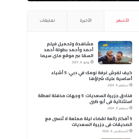
الأشهر
الأخيرة
تعليقات
مشاهدة وتحميل فيلم
أحمد وأحمد بطولة أحمد
السقا عبر موقع ماي سيما
MyCima (وي سيما WeCima)
يوليو 8, 2025
كيف تفرش غرفة نومك في دبي: 5 أشياء
أساسية عليك شراؤها
سبتمبر 9, 2024
فنادق جزيرة السعديات: 5 وجهات مذهلة لعطلة
استثنائية في أبو ظبي
سبتمبر 9, 2024
5 أفكار رائعة لقضاء ليلة ممتعة لا تُنسى مع
الصديقات في جزيرة السعديات
أغسطس 6, 2024