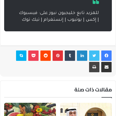
للمزيد تابع خليجيون نيوز على: فيسبوك
| إكس | يوتيوب | إنستغرام | تيك توك
فيسبوك
تويتر
لينكدإن
بينتيريست
بوكيت
سكايب
مشاركة عبر البريد
طباعة
مقالات ذات صلة