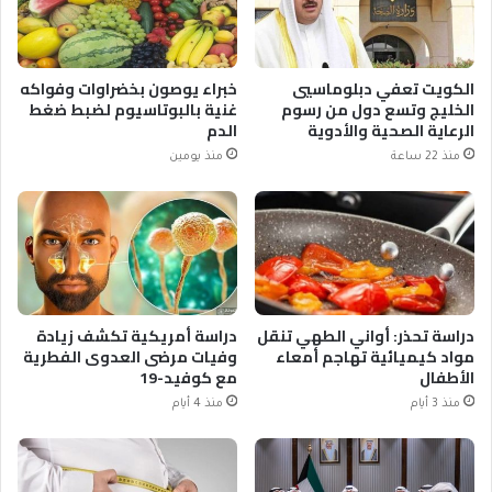
الكويت تعفي دبلوماسيي
خبراء يوصون بخضراوات وفواكه
الخليج وتسع دول من رسوم
غنية بالبوتاسيوم لضبط ضغط
الرعاية الصحية والأدوية
الدم
منذ 22 ساعة
منذ يومين
دراسة تحذر: أواني الطهي تنقل
دراسة أمريكية تكشف زيادة
مواد كيميائية تهاجم أمعاء
وفيات مرضى العدوى الفطرية
الأطفال
مع كوفيد-19
منذ 3 أيام
منذ 4 أيام