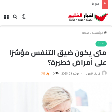
هبوط الأسهم والذهب وصعود النفط يعقّد مسار الفدرالي
الوضع
بحث
الق
المظلم
عن
الرئيسية
/
صحة
صحة
متى يكون ضيق التنفس مؤشرًا
على أمراض خطيرة؟
فريق التحرير
يونيو 23, 2025
0
745