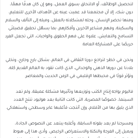
لتحصيل الوظائف، أو الالتحاق بسوق العمل، وهو إن كان هدفًا مهمًا،
دون شك، إلا أن مجتمعنا قد عميت عينه عن الأهداف الأخرى للتعليم،
ومنها تحضر الإنسان، وحله لمشكلاته بالعقل، وميله إلى التآلف والسلام
والسكينة، وفهم مشاعر الآخرين وأفكارهم، بما يسهّل تحقيق فضيلتَي
التسامح والتعايش، علاوة على فهم الحقوق والواجبات، التي تجعل الفرد
حريصًا على المشاركة العامة.
ونحن في خطر؛ لتراجع دورنا الثقافي في العالم، بشكل بارح وجارح، وتخلي
بلادنا عن دورها الذهني والوجداني، الذي كانت تقود به العالم القديم كله،
وتؤثر قويًا في محيطها الإقليمي في الزمن الحديث والمعاصر.
فاليوم يواجه إنتاج الكتب وتوزيعها وتأثيرها مشكلة عميقة، ولم تعد
السينما، خصوصًا المصرية، التي كانت الثانية بعد هوليود تنتج العدد
الذي يليق بها من الأفلام، وإن أنتجت فأغلبها عابر وسطحي واستهلاكي.
ومسرحنا لم يعد بقوته السابقة، وأغلبه يبتعد عن النصوص الجادة،
ويميل إلى الفرجة والنكتة والاستعراض الرخيص. وأدى هذا إلى هبوط