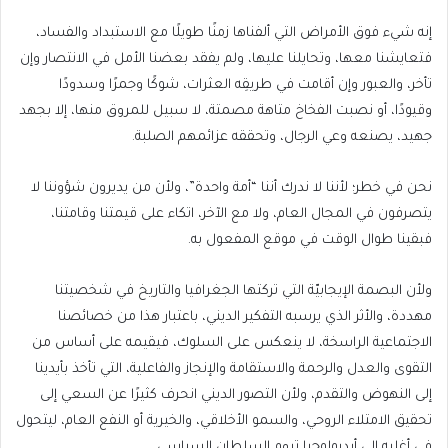
إنه شيء فوق الأمراض التي ألفناها زمنًا طويلًا مع الاستبداد والفساد،
فتعايشنا معها، وتحايلنا عليها، ولم يفقد بعضنا الأمل في الانتصار وإن
تأخر، والعبور وإن أقامت في طريقِه العثرات، شوكًا وجمرًا وسدودًا
وقيودًا، أو نصبت الفخاخ متاهة مصمتة، لا سبيل للمروق منها، إلا بجهد
جهيد، يصنعه وعي الرجال، وتحققه عزائمهم الصلبة.
نحن في خطر؛ لأننا لا ندرك أننا “أمة واحدة”، ولأن من يديرون شؤوننا لا
يتصرفون في المجال العام، ولا مع الآخر، اتكاء على قيمتنا وقامتنا،
فبقينا طوال الوقت في موقع المفعول به.
ولأن البصمة الإيجابيّة التي تركتها الجغرافيا والتاريخ في شخصيتنا
مهددة، والأثر الذي يرسبه التفكير الديني، باعتبار هذا من خصائصنا
الاجتماعية الراسخة، لا ينعكس على السلوك، فيقيمه على أساس من
التقوى والعدل والرحمة والاستقامة والإنجاز والفاعلية، التي تأخذ بأيدينا
إلى النهوض والتقدم، ولأن التصور الديني انحرف كثيرًا عن السعي إلى
تحقيق الامتلاء الروحي، والسمو الأخلاقي، والخيرية أو النفع العام، ليتحول
في أغلبه إلى أيديولوجيا تروم السلطان السياسي.