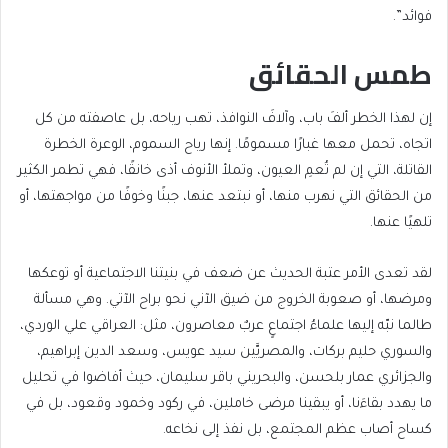
فوائد”.
طمس الحقائق
إن لهذا الخطر ألفَ باب، وآلافَ النوافذ، تهب رياحه، بل عاصفته من كل
اتجاه، تحمل معها غبارًا مسمومًا. إنها رياح السموم، الوعرة الخطرة
القاتلة، التي إن لم تُعمِ العيون، وتملأ الأنوف أذى خانقًا، فهي تطمر الكثير
من الحقائق التي نهرب منها، أو نبتعد عنها، جبنًا وخوفًا من مواجهتها، أو
تلهيًا عنها.
لقد تعدى الأمر عتبة الحديث عن ضعف في بنيتنا الاجتماعية أو توعكها
ومرضها، أو صعوبة الخروج من ضيق الآني نحو براح الآتي. وهي مسألة
طالما نبّه إليها علماءُ اجتماعٍ عربٌ معاصرون، مثل: العراقي علي الوردي،
والسوري حليم بركات، والمصريَّين سيد عويس، وسعد الدين إبراهيم،
والجزائري عمار بلحسن، والبحريني باقر سليمان، حيث أفاضوا في تحليل
ما يهدد بقاءَنا، أو يبقينا مرضى خاملين، في ركود وخمود وقعود، بل في
كساح أصاب عظم المجتمع، بل نفذ إلى نخاعه.