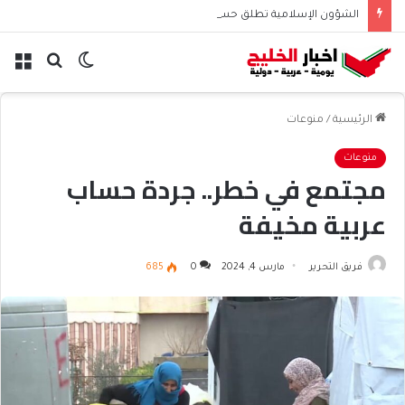
الشؤون الإسلامية تطلق حسابها الرسمي على تيك توك للمحتوى الديني
الوضع
بحث
الق
المظلم
عن
الرئيسية
/
منوعات
منوعات
مجتمع في خطر.. جردة حساب
عربية مخيفة
فريق التحرير
مارس 4, 2024
0
685