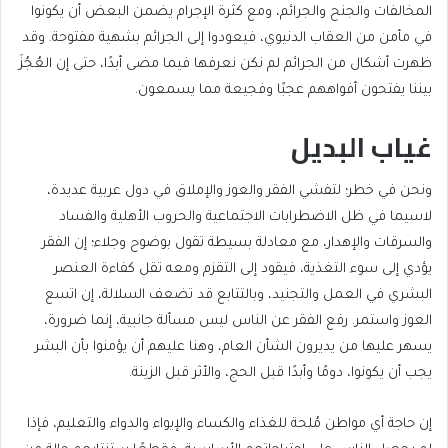
المخالفات والجنح والجرائم، ومع كثرة الإجرام يضمن البعض أن يكونوا
في مأمن من العقاب الدنيوي، فيعودوا إلى الجرائم بشهية مفتوحة. وقد
ظهرت أشكال من الجرائم لم نكن نعرفها فيما مضى أبدًا، حتى إن العُجُزَ
بيننا يفتحون أفواههم عجبًا وفجيعة مما يسمعون.
غياب البديل
ونحن في خطر؛ لتفشي الفقر والعوز والإملاق في دول عربية عديدة،
لاسيما في ظل الاضطرابات الاجتماعية والحروب الأهلية والفساد
والسرقات والإهدار، مع معادلة بسيطة تقول بوضوح وجلاء؛ إن الفقر
يؤدي إلى سوء التغذية، فيقود إلى التقزم ومعه تقل كفاءة العنصر
البشري في العمل والتجنيد، وبالتتابع قد تضعف السلالة، إن اتسع
العوز واستمر. رفع الفقر عن الناس ليس مسألة جانبية، إنما ضرورة،
يسهر عليها من يديرون الشأن العام، وهنا عليهم أن يؤمنوا بأن البشر
يجب أن يكونوا، دومًا وأبدًا قبل الحج، والأثر قبل الزينة.
إن حاجة أي مواطن مُلحة للغذاء والكساء والإيواء والدواء والتعليم، فإذا