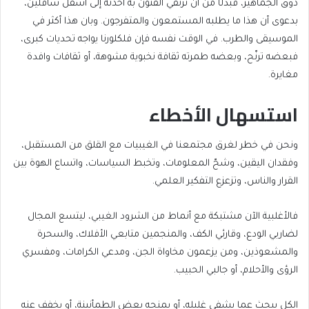
ذوق الجماهير، فبدلًا من أن ترتقي الفنون به أخذته إلى أسفل سافلين،
بدعوى أن هذا ما يطلبه المستمعون والمتفرجون. وبان هذا أكثر في
الموسيقى والطرب. في الوقت نفسه فإن فلكلورنا يواجه تحديات كبرى،
فبعضه ترنّح، وبعضه طمرته ثقافة نخبوية مشوهة، أو ثقافات وافدة
مغايرة.
استسهال الأخطاء
ونحن في خطر لغرق مجتمعنا في الغيبيات مع القلق من المستقبل،
وفقدان اليقين، وشحّ المعلومات، وتخبط السياسات، واتساع الهوة بين
القرار والناس، وتزعزع التفكير العلمي.
فالأغلبية الآن مشتبكة مع أنماط من الشرود الغيبي، ليتسع المجال
لضاربي الودع، وقارئي الكف، والمنجمين متابعي الأفلاك، والسحرة
والمشعوذين، ومن يزعمون مخاواة الجن، ومدعي الكرامات، ومفسري
الرؤى والأحلام، أو جالبي الحبيب.
الكل يبحث عما يشفي غليله، أو يمنحه بعض الطمأنينة، أو يخفف عنه