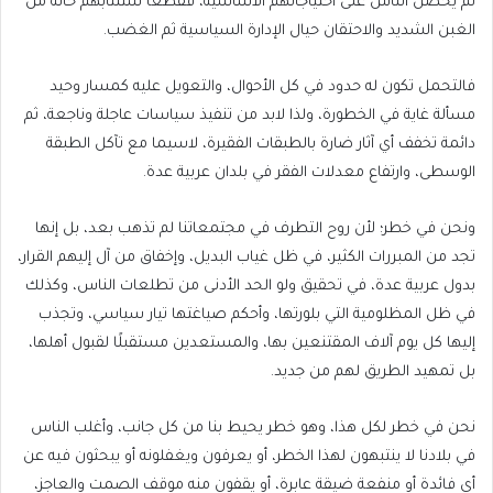
لم يحصل الناس على احتياجاتهم الأساسية، فقطعًا ستنتابهم حالة من
الغبن الشديد والاحتقان حيال الإدارة السياسية ثم الغضب.
فالتحمل تكون له حدود في كل الأحوال، والتعويل عليه كمسار وحيد
مسألة غاية في الخطورة، ولذا لابد من تنفيذ سياسات عاجلة وناجعة، ثم
دائمة تخفف أي آثار ضارة بالطبقات الفقيرة، لاسيما مع تآكل الطبقة
الوسطى، وارتفاع معدلات الفقر في بلدان عربية عدة.
ونحن في خطر؛ لأن روح التطرف في مجتمعاتنا لم تذهب بعد، بل إنها
تجد من المبررات الكثير، في ظل غياب البديل، وإخفاق من آل إليهم القرار،
بدول عربية عدة، في تحقيق ولو الحد الأدنى من تطلعات الناس، وكذلك
في ظل المظلومية التي بلورتها، وأحكم صياغتها تيار سياسي، وتجذب
إليها كل يوم آلاف المقتنعين بها، والمستعدين مستقبلًا لقبول أهلها،
بل تمهيد الطريق لهم من جديد.
نحن في خطر لكل هذا، وهو خطر يحيط بنا من كل جانب، وأغلب الناس
في بلادنا لا ينتبهون لهذا الخطر، أو يعرفون ويغفلونه أو يبحثون فيه عن
أي فائدة أو منفعة ضيقة عابرة، أو يقفون منه موقف الصمت والعاجز،