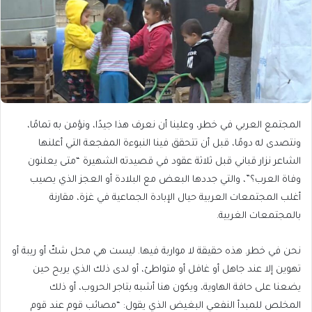
المجتمع العربي في خطر، وعلينا أن نعرف هذا جيدًا، ونؤمن به تمامًا،
ونتصدى له دومًا، قبل أن تتحقق فينا النبوءة المفجعة التي أعلنها
الشاعر نزار قباني قبل ثلاثة عقود في قصيدته الشهيرة “متى يعلنون
وفاة العرب؟”، والتي جددها البعض مع البلادة أو العجز الذي يصيب
أغلب المجتمعات العربية حيال الإبادة الجماعية في غزة، مقارنة
بالمجتمعات الغربية.
نحن في خطر. هذه حقيقة لا مواربة فيها. ليست هي محل شكّ أو ريبة أو
تهوين إلا عند جاهل أو غافل أو متواطئ، أو لدى ذلك الذي يربح حين
يضعنا على حافة الهاوية، ويكون هنا أشبه بتاجر الحروب، أو ذلك
المخلص للمبدأ النفعي البغيض الذي يقول: “مصائب قوم عند قوم