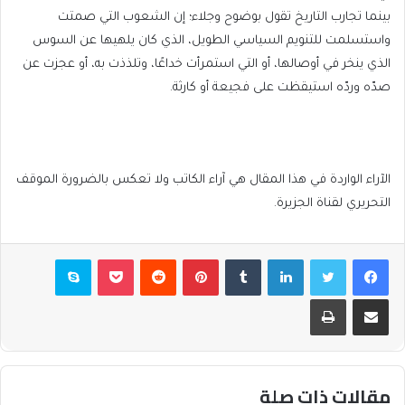
بينما تجارب التاريخ تقول بوضوح وجلاء؛ إن الشعوب التي صمتت
واستسلمت للتنويم السياسي الطويل، الذي كان يلهيها عن السوس
الذي ينخر في أوصالها، أو التي استمرأت خداعًا، وتلذذت به، أو عجزت عن
صدّه وردّه استيقظت على فجيعة أو كارثة.
الآراء الواردة في هذا المقال هي آراء الكاتب ولا تعكس بالضرورة الموقف
التحريري لقناة الجزيرة.
فيسبوك
تويتر
لينكدإن
بينتيريست
بوكيت
سكايب
مشاركة عبر البريد
طباعة
مقالات ذات صلة