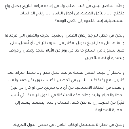
وطأة الحاضر، ليس في كتب العلم، ولا في إعادة قراءة التاريخ بعقل واعٍ
متفتح، ولا بالتأمل العميق في أحوال الناس، ولا بإنتاج الدراسات
المستقبلية، إنما باللجوء إلى بائعي الوهم؟
ونحن في خطر، لتراجع إتقان العمل، وتهديد الحرف والمهن التي عرفناها
وألفناها على مدار تاريخ طويل. فكثير من الحرف تتراخى، أو تُهمل، حتى
صرنا نستورد من السلع ما كنا في يوم من الأيام ننتجه بإمعان وإفراط،
ونصدره أو نهبه للآخرين.
والأخطر أن قيمة العمل نفسه لم تعد محل نظر، ولا محط احترام، عند
كثيرين، مع رغبة أغلب الناس في تحصيل الكسب دون بذل جهد وتعب،
والتقدم في المكانة الاجتماعية من أي باب سريع، حتى لو كان في عين
الخطأ والحرام. وتزيد وطأة هذه المشكلة في الدول الريعية التي تُسنِد
كثيرًا من الحرف، إن لم تكن كلها، لعمالة وافدة، بعضها يفتقد إلى
المهارة المطلوبة.
ونحن في خطر؛ لاستسهال ارتكاب الناس، في بعض الدول العربية،