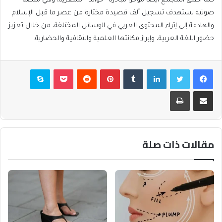
كما أطلق المجمع أيضا مؤخرا مبادرة “خوالد” الشعرية، وهي منصة
صوتية تستهدف تسجيل ألف قصيدة مختارة من عصر ما قبل الإسلام
والهادفة إلى إثراء المحتوى العربي في الوسائل المختلفة، من خلال تعزيز
حضور اللغة العربية، وإبراز مكانتها العلمية والثقافية والحضارية.
فيسبوك
تويتر
لينكدإن
بينتيريست
بوكيت
سكايب
مشاركة عبر البريد
طباعة
مقالات ذات صلة