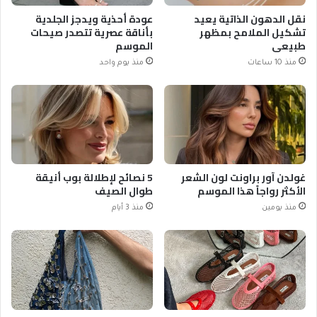
نقل الدهون الذاتية يعيد
عودة أحذية ويدجز الجلدية
تشكيل الملامح بمظهر
بأناقة عصرية تتصدر صيحات
طبيعي
الموسم
منذ 10 ساعات
منذ يوم واحد
غولدن آور براونت لون الشعر
5 نصائح لإطلالة بوب أنيقة
الأكثر رواجاً هذا الموسم
طوال الصيف
منذ يومين
منذ 3 أيام