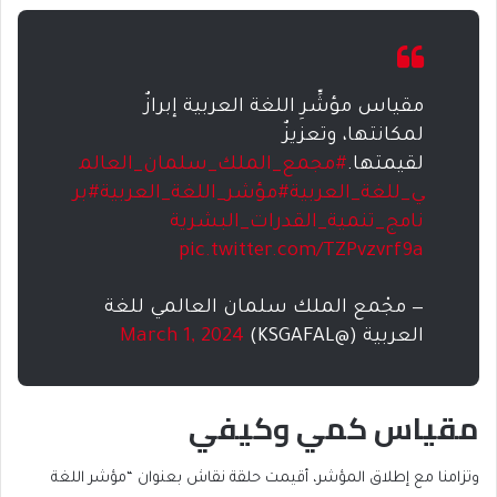
مقياس مؤشِّرِ اللغة العربية إبرازٌ
لمكانتها، وتعزيزٌ
لقيمتها.
#مجمع_الملك_سلمان_العالم
ي_للغة_العربية
#مؤشر_اللغة_العربية
#بر
نامج_تنمية_القدرات_البشرية
pic.twitter.com/TZPvzvrf9a
— مجْمع الملك سلمان العالمي للغة
العربية (@KSGAFAL)
March 1, 2024
مقياس كمي وكيفي
وتزامنا مع إطلاق المؤشر، أقيمت حلقة نقاش بعنوان “مؤشر اللغة