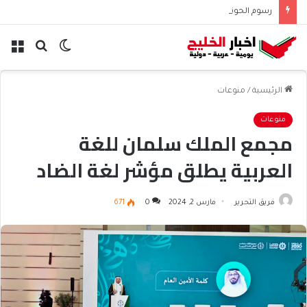
رسوم الحوثيين على باب المندب تعيد حسابات مخاطر الملاحة
الوضع
بحث
الق
المظلم
عن
الرئيسية
/
منوعات
منوعات
مجمع الملك سلمان للغة
العربية يطلق مؤشر لغة الضاد
فريق التحرير
مارس 2, 2024
0
671