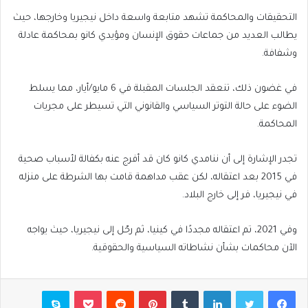
التحقيقات والمحاكمة تشهد متابعة واسعة داخل نيجيريا وخارجها، حيث
يطالب العديد من جماعات حقوق الإنسان ومؤيدي كانو بمحاكمة عادلة
وشفافة.
في غضون ذلك، تنعقد الجلسات المقبلة في 6 مايو/أيار، مما يسلط
الضوء على حالة التوتر السياسي والقانوني التي تسيطر على مجريات
المحاكمة.
تجدر الإشارة إلى أن ننامدي كانو كان قد أفرج عنه بكفالة لأسباب صحية
في 2015 بعد اعتقاله، لكن عقب مداهمة قامت بها الشرطة على منزله
في نيجيريا، فر إلى خارج البلاد.
وفي 2021، تم اعتقاله مجددًا في كينيا، ثم رحّل إلى نيجيريا، حيث يواجه
الآن محاكمات بشأن نشاطاته السياسية والحقوقية.
فيسبوك
تويتر
لينكدإن
بينتيريست
بوكيت
سكايب