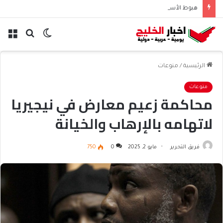
هبوط الأسهم والذهب وصعود النفط يعقّد مسار الفدرالي
الوضع
بحث
الق
المظلم
عن
الرئيسية
/
منوعات
منوعات
محاكمة زعيم معارض في نيجيريا
لاتهامه بالإرهاب والخيانة
فريق التحرير
مايو 2, 2025
0
750