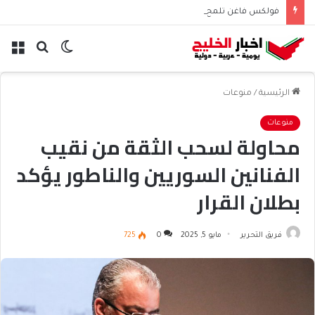
فولكس فاغن تلمح إلى تسريح 50 ألف موظف عالميًا
الوضع
بحث
الق
المظلم
عن
الرئيسية
/
منوعات
منوعات
محاولة لسحب الثقة من نقيب
الفنانين السوريين والناطور يؤكد
بطلان القرار
فريق التحرير
مايو 5, 2025
0
725