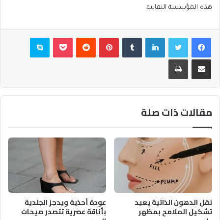
هذه المؤسسة النقابية.
فيسبوك
تويتر
لينكدإن
بينتيريست
بوكيت
سكايب
مشاركة عبر البريد
طباعة
مقالات ذات صلة
نقل الدهون الذاتية يعيد
عودة أحذية ويدجز الجلدية
تشكيل الملامح بمظهر
بأناقة عصرية تتصدر صيحات