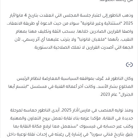
هي رئاسة الحكومة.
وذهب الناطور إلى اعتبار جلسة المجلس التي انعقدت بتاريخ 4 مايو/أيار
2025 “استثنائية وغير قانونية” سواء من حيث الدعوة أو طريقة الانعقاد،
واصفا القرارين الصادرين خلالها، بسحب الثقة وتكليف مهنا بمهام
النقيب، بأنهما “ملغيان قانونيا” ولا يترتب عليهما أي أثر رسمي، لأن
الجهة التي أصدرت القرارين لا تملك الصلاحية الدستورية.
وكان الناطور قد عُرف بمواقفه السياسية المعارضة لنظام الرئيس
المخلوع بشار الأسد، وكانت آخر أعماله الفنية في مسلسل “ابتسم أيها
الجنرال” عام 2023.
ومنذ توليه المنصب في مارس/آذار 2025، أبدى الناطور حماسه لمرحلة
جديدة في النقابة، مؤكدا عزمه بناء نقابة تعمل بروح التعاون والمهنية.
وكتب عبر حسابه في فيسبوك “سنعمل معا لرفع مكانة النقابة بما
يليق بتاريخ فناني سوريا” في إشارة إلى رغبته في إحداث نقلة نوعية داخل