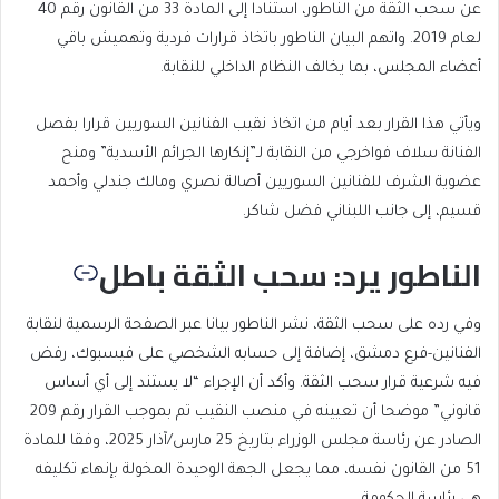
عن سحب الثقة من الناطور، استنادا إلى المادة 33 من القانون رقم 40
لعام 2019. واتهم البيان الناطور باتخاذ قرارات فردية وتهميش باقي
أعضاء المجلس، بما يخالف النظام الداخلي للنقابة.
ويأتي هذا القرار بعد أيام من اتخاذ نقيب الفنانين السوريين قرارا بفصل
الفنانة سلاف فواخرجي من النقابة لـ”إنكارها الجرائم الأسدية” ومنح
عضوية الشرف للفنانين السوريين أصالة نصري ومالك جندلي وأحمد
قسيم، إلى جانب اللبناني فضل شاكر.
الناطور يرد: سحب الثقة باطل
وفي رده على سحب الثقة، نشر الناطور بيانا عبر الصفحة الرسمية لنقابة
الفنانين-فرع دمشق، إضافة إلى حسابه الشخصي على فيسبوك، رفض
فيه شرعية قرار سحب الثقة. وأكد أن الإجراء “لا يستند إلى أي أساس
قانوني” موضحا أن تعيينه في منصب النقيب تم بموجب القرار رقم 209
الصادر عن رئاسة مجلس الوزراء بتاريخ 25 مارس/آذار 2025، وفقا للمادة
51 من القانون نفسه، مما يجعل الجهة الوحيدة المخولة بإنهاء تكليفه