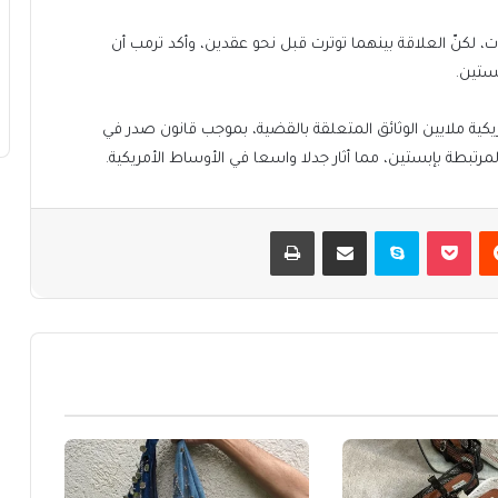
، لكنّ العلاقة بينهما توترت قبل نحو عقدين، وأكد ترمب أن
ستين.
، نشرت وزارة العدل الأمريكية ملايين الوثائق المتعلقة بالقضية، بموجب قانون صدر في
يست
بوكيت
سكايب
مشاركة عبر البريد
طباعة