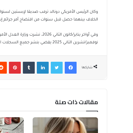
وكان الرئيس الأمريكي دونالد ترمب صديقا لإبستين لسنوات
الخلاف بينهما حصل قبل سنوات من افتضاح أمر جرائم إب
وفي أواخر يناير/كانون الثاني 2026
نوفمبر/تشرين الثاني 2025 يقضي بنشر جميع السجلات المرتبطة بإبستين، مما أثار جدلا واسعا في الأوساط الأمريكية.
فيسبوك
تويتر
لينكدإن
بينتير
شاركها
مقالات ذات صلة