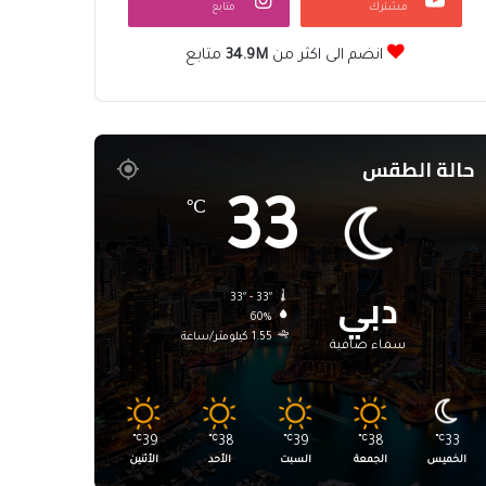
مشترك
متابع
انضم الى اكثر من
34.9M
متابع
حالة الطقس
33
℃
دبي
33º - 33º
60%
1.55 كيلومتر/ساعة
سماء صافية
℃
39
℃
38
℃
39
℃
38
℃
33
الخميس
الجمعة
السبت
الأحد
الأثنين