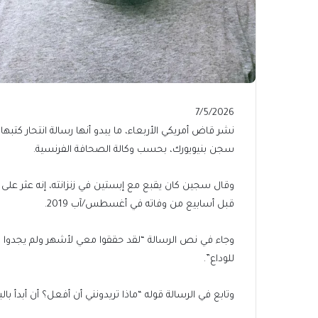
Published
7/5/2026
On
نشر قاض أمريكي الأربعاء، ما يبدو أنها رسالة انتحار كتب
7/5/2026
سجن بنيويورك، بحسب وكالة الصحافة الفرنسية.
وقال سجين كان يقبع مع إبستين في زنزانته، إنه عثر على 
قبل أسابيع من وفاته في أغسطس/آب 2019.
وجاء في نص الرسالة “لقد حققوا معي لأشهر ولم يجدوا شي
للوداع”.
وتابع في الرسالة قوله “ماذا تريدونني أن أفعل؟ أن أبدأ بال