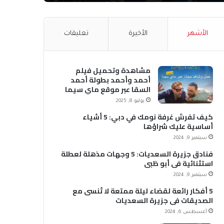
الأشهر
الأخيرة
تعليقات
مشاهدة وتحميل فيلم
أحمد وأحمد بطولة أحمد
السقا عبر موقع ماي سيما
MyCima (وي سيما WeCima)
يوليو 8, 2025
كيف تفرش غرفة نومك في دبي: 5 أشياء
أساسية عليك شراؤها
سبتمبر 9, 2024
فنادق جزيرة السعديات: 5 وجهات مذهلة لعطلة
استثنائية في أبو ظبي
سبتمبر 9, 2024
5 أفكار رائعة لقضاء ليلة ممتعة لا تُنسى مع
الصديقات في جزيرة السعديات
أغسطس 6, 2024