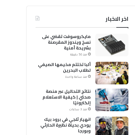
اخر الاخبار
مايكروسوفت تقضي على
نسخ ويندوز المقرصنة
بشريحة أمنية
منذ 50 دقيقة
ألبا تختتم مخيمها الصيفي
لطلاب البحرين
منذ ساعة واحدة
نتائج التحاليل عبر منصة
صحتي | كيفية الاستعلام
إلكترونيًا
منذ 3 ساعات
انهيار ثلجي في برود بيك
يودي بحياة نظيرة الحارثي
وبورجا