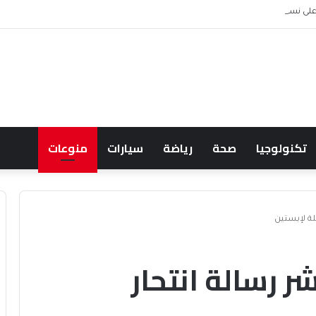
 نسخ ويندوز المقرصنة بشريحة أمنية
تكنولوجيا
صحة
رياضة
سيارات
منوعات
لة لإبستين
 رسالة انتحار