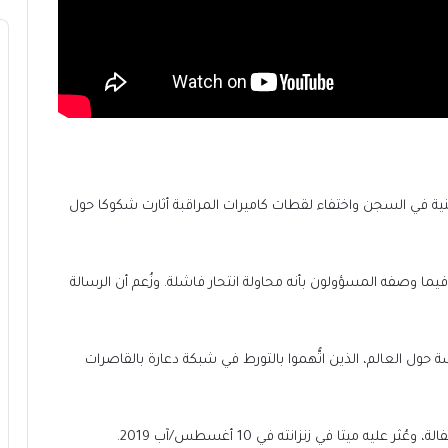
لأمنية في السجن واختفاء لقطات كاميرات المراقبة أثارت شكوكا حول
ثر على إبستين مصابا في زنزانته أواخر يوليو/تموز 2019، فيما وصفه المسؤولون بأنه محاولة انتحار فاشلة. وزُعم أن الرسالة
حول العالم، الذين اتُّهموا بالتورط في شبكة دعارة بالقاصرات