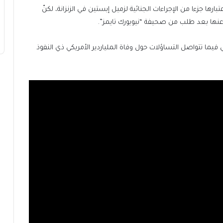
ها جزءا من الإجراءات الجنائية لزميل إبستين في الزنزانة، لكنّ
ها بعد طلب من صحيفة “نيويورك تايمز”.
يما تتواصل التساؤلات حول وفاة الملياردير الأمريكي ذي النفوذ