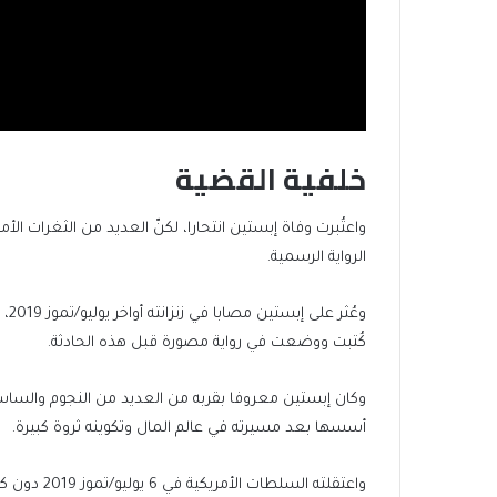
خلفية القضية
واعتُبرت وفاة إبستين انتحارا، لكنّ العديد من الثغرات ا
الرواية الرسمية.
وعُ
كُتبت ووضعت في رواية مصورة قبل هذه الحادثة.
وكان إبستين معروفا بقربه من العديد من النجوم والساسة 
أسسها بعد مسيرته في عالم المال وتكوينه ثروة كبيرة.
واعتقلته السلطات الأمريكية في 6 يوليو/تموز 2019 دون كفالة، وعُثر عليه ميتا في زنزانته في 10 أغسطس/آب 2019.