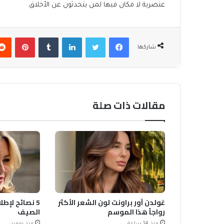
عنصرية لا مكان فيها لمن يتحدثون عن الأخلاق.
فيسبوك
تويتر
لينكدإن
بينتير
شاركها
مقالات ذات صلة
غولدن آور براونت لون الشعر الأكثر
5 نصائح لإطل
رواجاً هذا الموسم
الصيف
منذ 14 ساعة
منذ يومين