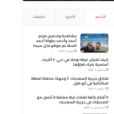
الأشهر
الأخيرة
تعليقات
مشاهدة وتحميل فيلم
أحمد وأحمد بطولة أحمد
السقا عبر موقع ماي سيما
MyCima (وي سيما WeCima)
يوليو 8, 2025
كيف تفرش غرفة نومك في دبي: 5 أشياء
أساسية عليك شراؤها
سبتمبر 9, 2024
فنادق جزيرة السعديات: 5 وجهات مذهلة لعطلة
استثنائية في أبو ظبي
سبتمبر 9, 2024
5 أفكار رائعة لقضاء ليلة ممتعة لا تُنسى مع
الصديقات في جزيرة السعديات
أغسطس 6, 2024