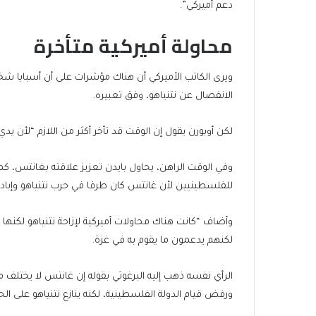
دعم أميركي”.
محاولة أميركية متأخرة
ويرى الكاتب الأميركي أن هناك مؤشرات على أن أسبابا شخ
الانفصال عن نتنياهو، وفق تعبيره.
لكن أوبورن يقول إن الوقت قد تأخر أكثر من اللازم “لأن يد
وفي الوقت الراهن، يحاول بايدن تعزيز علاقته بغانتس، كما
للفلسطينيين لأن غانتس كان طرفا في حرب نتنياهو وإبا
وأضاف “كانت هناك محاولات أميركية لإزاحة نتنياهو لكنها و
لكنهم يدعمون ما يقوم به في غزة.
الرأي نفسه ذهب إليه البرغوثي بقوله إن غانتس لا يختلف 
ورفض قيام الدولة الفلسطينية، لكنه ينازع نتنياهو على الح