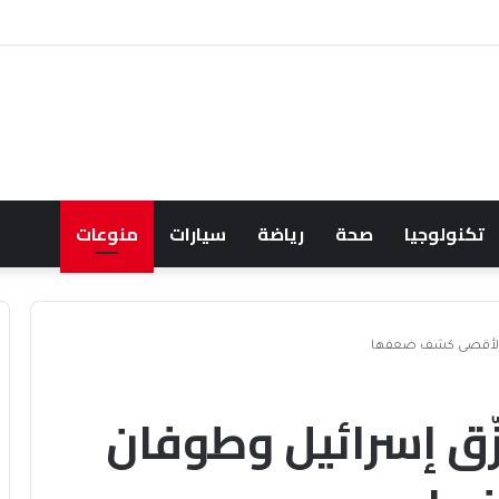
عود النفط يعقّد مسار الفدرالي
تكنولوجيا
صحة
رياضة
سيارات
منوعات
ن الأقصى كشف ضعفها
زّق إسرائيل وطوفان