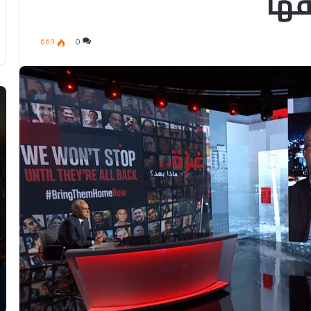
ها
669
0