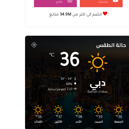
مشترك
متابع
انضم الى اكثر من
34.9M
متابع
حالة الطقس
36
℃
دبي
36º - 34º
48%
7.27 كيلومتر/ساعة
سماء صافية
℃
36
℃
37
℃
38
℃
39
℃
36
الجمعة
السبت
الأحد
الأثنين
الثلاثاء