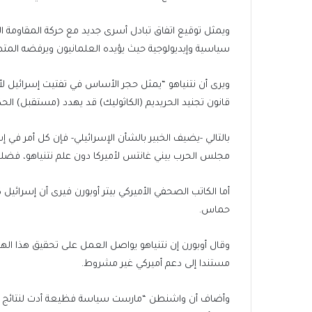
ويمثل توقيع اتفاق تبادل أسرى جديد مع حركة المقاومة ال
سياسية وإيديولوجية حيث يؤيده العلمانيون ويرفضه المتطر
ويرى أن نتنياهو “يمثل حجر الأساس في تفتيت إسرائيل لأن
قانون تجنيد الحريديم (الكاثوليك) قد يهدد (مستقبل) الحك
بالتالي -يضيف الخبير بالشأن الإسرائيلي- فإن كل أمر في 
مجلس الحرب بيني غانتس لأميركا دون علم نتنياهو، فضلا
أما الكاتب الصحفي الأميركي بيتر أوبورن فيرى أن إسرائ
حماس.
وقال أوبورن إن نتنياهو يواصل العمل على تحقيق هذا ا
مستندا إلى دعم أميركي غير مشروط.
وأضاف أن واشنطن “مارست سياسة فظيعة أدت لنتائج إنسان