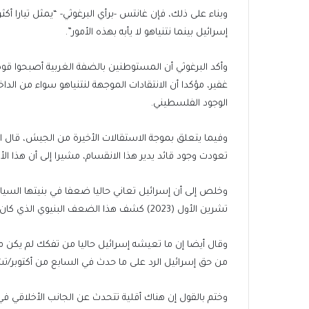
وبناء على ذلك، فإن غانتس -برأي البرغوثي- “يمثل تيارا أك
إسرائيل بينما نتنياهو لا يأبه بهذه الأمور”.
وأكد البرغوثي أن المستوطنين بالضفة الغربية أصبحوا قوة 
غفير، مؤكدا أن الانتقادات الموجهة لنتنياهو سواء من الد
الوجود الفلسطيني.
وفيما يتعلق بموجة الاستقالات الأخيرة من الجيش، قال ا
تعودت وجود قائد يدير هذا الانقسام، مشيرا إلى أن هذا الأم
وخلص إلى أن إسرائيل تعاني حاليا ضعفا في بنيتها السيا
تشرين الأول (2023) كشف هذا الضعف البنيوي الذي كان لنتنياهو دور رئيسي فيه لأنه يخدم بقاءه في الحكم.
وقال أيضا إن ما تعيشه إسرائيل حاليا من تفكك لم يكن م
من حق إسرائيل الرد على ما حدث في السابع من أكتوبر/ت
وختم بالقول إن هناك أقلية تتحدث عن الجانب الأخلاقي في