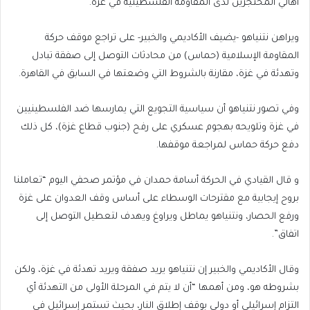
أهالي المحتجزين لدى المقاومة الفلسطينية في غزة.
ويراهن نتنياهو -يضيف الأكاديمي والخبير- على تراجع موقف حركة
المقاومة الإسلامية (حماس) من محادثات التوصل إلى صفقة تبادل
وتهدئة في غزة، مقارنة بالشروط التي وضعتها في السابق في القاهرة.
وفي تصور نتنياهو أن سياسية التجويع التي يمارسها ضد الفلسطينيين
في غزة وتلويحه بهجوم عسكري على رفح (جنوب قطاع غزة)، كل ذلك
دفع حركة حماس لمراجعة موقفها.
و قال القيادي في الحركة أسامة حمدان في مؤتمر صحفي اليوم “تعاملنا
بروح إيجابية مع مقترحات الوسطاء على أساس وقف العدوان على غزة
ورفع الحصار، ونتنياهو يماطل ويراوغ ويهدف لتعطيل التوصل إلى
اتفاق”.
وقال الأكاديمي والخبير إن نتنياهو يريد صفقة ويريد تهدئة في غزة، ولكن
بشروطه هو، ومن أهمها “أن لا يتم في المرحلة الأولى من التهدئة أي
التزام إسرائيلي أو دولي بوقف إطلاق النار، بحيث تستمر إسرائيل في