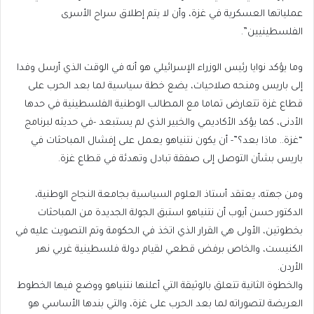
عملياتها العسكرية في غزة، وأن لا يتم إطلاق سراح الأسرى
الفلسطينيين”.
وما يؤكد نوايا رئيس الوزراء الإسرائيلي هو أنه في الوقت الذي أرسل وفدا
إلى باريس ومنحه صلاحيات، يضع خطة سياسية لما بعد الحرب على
قطاع غزة تتعارض تماما مع المطالب الوطنية الفلسطينية في حدها
الأدنى، كما يؤكد الأكاديمي والخبير الذي لم يستبعد -في حديثه لبرنامج
“غزة.. ماذا بعد؟”- أن يكون نتنياهو يعمل على إفشال المباحثات في
باريس بشأن التوصل إلى صفقة تبادل وتهدئة في قطاع غزة.
ومن جهته، يعتقد أستاذ العلوم السياسية بجامعة النجاح الوطنية،
الدكتور حسن أيوب أن نتنياهو استبق الجولة الجديدة من المباحثات
بخطوتين، الأولى هي القرار الذي اتخذ في الحكومة وتم التصويت عليه في
الكنيست، والخاص برفض قطعي لقيام دولة فلسطينية غربي نهر
الأردن.
والخطوة الثانية تتعلق بالوثيقة التي أعلنها نتنياهو ووضع فيها الخطوط
العريضة لتصوراته لما بعد الحرب على غزة، والتي بندها الأساسي هو