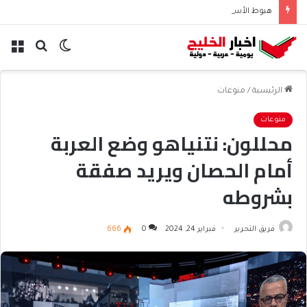
هبوط الأسهم والذهب وصعود النفط يعقّد مسار الفدرالي
الوضع
بحث
الق
المظلم
عن
الرئيسية
/
منوعات
منوعات
محللون: نتنياهو وضع العربة
أمام الحصان ويريد صفقة
بشروطه
فريق التحرير
فبراير 24, 2024
0
666