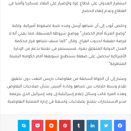
استمرار العدوان على قطاع غزة والإصرار على البقاء عسكريا وأمنيا في
القطاع وعدم إنهاء الحصار.
وخلص أيوب إلى أن نتنياهو أرسل وفده تلبية لضغوط أميركية، ولكنه
“وضع العربة أمام الحصان” ووضع شروطه المسبقة، مما يعني أنه لا
فرصة حقيقية لحدوث انفراج، وقال “كما نسف نتنياهو قرار محكمة
العدل الدولية المتعلق بغزة، فسيستمر في تعنته بدعم من الإدارة
الأميراكية ليحصل على صفقة يستطيع تسويقها أمام حكومته اليمينة
المتطرفة”.
ويشار إلى أن الجولة السابقة من مفاوضات باريس انتهت دون تحقيق
تقدم وسط خلافات بين نتنياهو وقادة أمنيين بشأن صلاحيات التفاوض.
وهذه المرة قالت وسائل إعلام إسرائيلية إن وفد إسرائيل الذي يتزعمه
مدير الاستخبارات يتمتع بصلاحيات واسعة في إدارة العملية التفاوضية.
فيسبوك
تويتر
لينكدإن
بينتيريست
بوكيت
سكايب