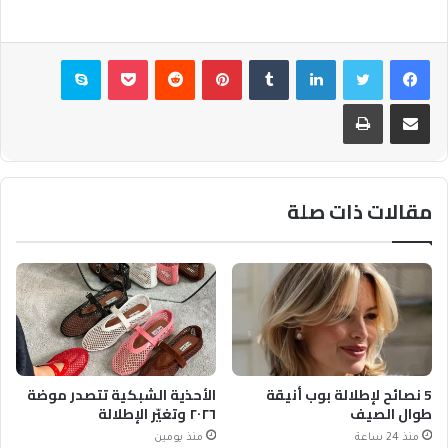
فيسبوك
تويتر
لينكدإن
بينتيريست
بوكيت
سكايب
مشاركة عبر البريد
طباعة
مقالات ذات صلة
5 نصائح لإطلالة بوب أنيقة
الأحذية الشبكية تتصدر موضة
طوال الصيف
٢٠٢٦ وتغيّر الإطلالة
منذ 24 ساعة
منذ يومين