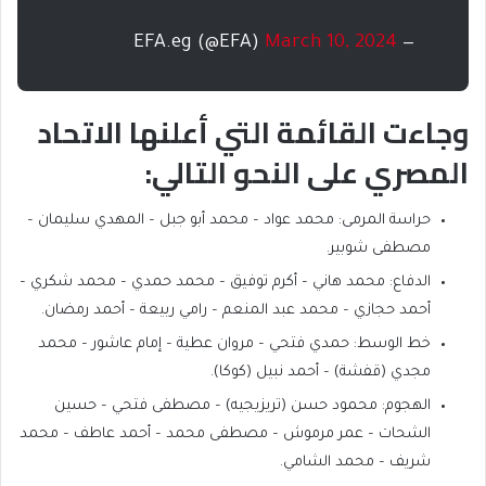
March 10, 2024
— EFA.eg (@EFA)
وجاءت القائمة التي أعلنها الاتحاد
المصري على النحو التالي:
حراسة المرمى: محمد عواد – محمد أبو جبل – المهدي سليمان –
مصطفى شوبير.
الدفاع: محمد هاني – أكرم توفيق – محمد حمدي – محمد شكري –
أحمد حجازي – محمد عبد المنعم – رامي ربيعة – أحمد رمضان.
خط الوسط: حمدي فتحي – مروان عطية – إمام عاشور – محمد
مجدي (قفشة) – أحمد نبيل (كوكا).
الهجوم: محمود حسن (تريزيجيه) – مصطفى فتحي – حسين
الشحات – عمر مرموش – مصطفى محمد – أحمد عاطف – محمد
شريف – محمد الشامي.