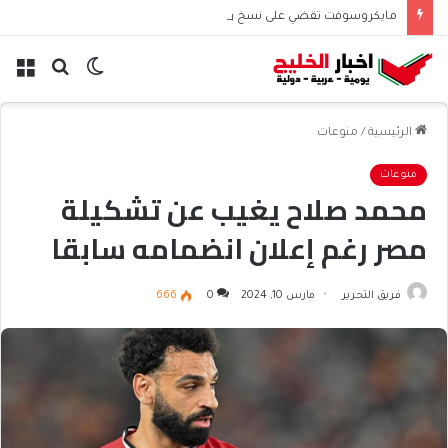
مايكروسوفت تقضي على نسخ ويندوز المقرصنة بشريحة أمنية
الوضع
بحث
الق
المظلم
عن
الرئيسية
/
منوعات
منوعات
محمد صلاح يغيب عن تشكيلة
مصر رغم إعلان انضمامه سابقا
فريق التحرير
مارس 10, 2024
0
666