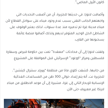
كانون الأول الماضي”.
وأضافت لانوزا، في حديثها للجزيرة، أن من أصعب التحديات التي
واجهتهم الجانب التقني بسبب عدم وجود ميناء على سواحل القطاع لأن
ميناء مدينة غزة تم تدميره منذ عدة سنوات، لذلك يعتبر الوقوف على
الشاطئ الحل الوحيد المتوفر لديهم ولذلك أضافوا منصة عائمة
يسحبونها من القارب.
ولفتت لانوزا إلى أن محادثات “معقدة” تمت بين حكومة قبرص وسفارة
فلسطين ومركز “كوغود” الإسرائيلي قبل الموافقة على المشروع.
من جانبها، كشفت كلوي ماتا من منظمة “وورلد سنترال كيتشن”،
للجزيرة نت، أنه يتم إعداد حوالي 300 طن من المساعدات الغذائية
الإنسانية للإبحار الثاني إلى غزة، مشيرة إلى أن موعد الانطلاق من ميناء
لارنكا غير معروف حتى الآن.