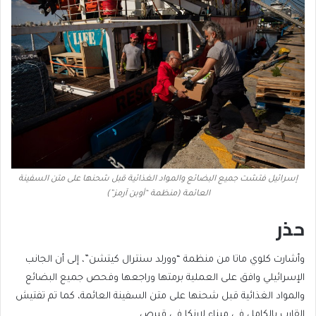
إسرائيل فتشت جميع البضائع والمواد الغذائية قبل شحنها على متن السفينة
العائمة (منظمة “أوبن آرمز”)
حذر
وأشارت كلوي ماتا من منظمة “وورلد سنترال كيتشن”، إلى أن الجانب
الإسرائيلي وافق على العملية برمتها وراجعها وفحص جميع البضائع
والمواد الغذائية قبل شحنها على متن السفينة العائمة، كما تم تفتيش
القارب بالكامل في ميناء لارنكا في قبرص.