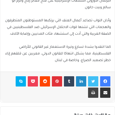
البرلمان الأوروبي السلطات الإسرائيلية على فتح معابر رفح وكرم أبو
سالم وبيت حانون.
وأدان النواب تصاعد أعمال العنف التي يرتكبها المستوطنون المتطرفون
والهجمات التي تشنها قوات الاحتلال الإسرائيلي ضد الفلسطينيين في
الضفة الغربية والتي أدت إلى استشهاد مئات المدنيين وإصابة الآلاف.
كما انتقدوا بشدة تسارع وتيرة الاستعمار غير القانوني للأراضي
الفلسطينية، مما يشكل انتهاكا للقانون الدولي، معربين عن قلقهم إزاء
خطر تصعيد الصراع، وخاصة في لبنان.
فيسبوك
تويتر
لينكدإن
بينتيريست
بوكيت
سكايب
مشاركة عبر البريد
طباعة