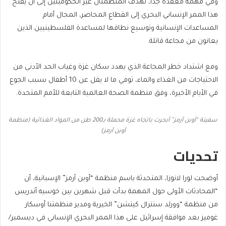
وفي مهمة معقدة جدا، تهدف المنظمتان غير الحكوميتين إلى أن يفتح
هذا الممر الإنساني البحري إلى القطاع المحاصر، المجال أمام
المساعدات الإنسانية وتوسيع نطاقها لمساعدة الفلسطينيين الذين
يعانون من مجاعة قاتلة.
ومع اشتداد خطر المجاعة الذي يهدد سكان غزة وغياب الحد الأدنى من
الاحتياجات من الغذاء والماء، توفي ما لا يقل عن 10 أطفال بسبب الجوع
في الأيام الأخيرة، وفق منظمة الصحة العالمية التابعة للأمم المتحدة.
سفينة “أوبن آرمز” أبحرت باتجاه غزة محملة بـ200 طن من المواد الغذائية (منظمة
أوبن آرمز)
تحديات
أوضحت لورا لانوزا، المتحدثة باسم منظمة “أوبن آرمز” الإسبانية، أن
“المحادثات الأولى حول المهمة بدأت قبل شهرين بين خوسيه أندريس
من منظمة “وورلد سنترال كيتشن” الخيرية ومدير منظمتنا أوسكار
غوميز بعد موافقة إسرائيل على هذا الممر البحري الإنساني في ديسمبر/