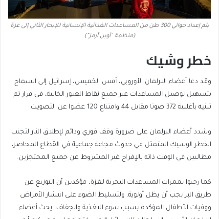
يتم إعداد حوالي 300 طن من المساعدات الغذائية الإنسانية للإبحار الثاني إلى غزة
(منظمة “أوبن آرمز”)
خطر وشيك
وقد دعا أعضاء البرلمان الأوروبي، أمس الخميس، إسرائيل إلى السماح
بتسهيل توصيل المساعدات عبر جميع نقاط العبور الخالية، في قرار تم
تبنيه بأغلبية 372 صوتا مقابل 44 وامتناع 120 عضوا عن التصويت.
وشدد أعضاء البرلمان على ضرورة وقف فوري ودائم لإطلاق النار لتجنب
الخطر الوشيك المتمثل في حدوث مجاعة جماعية في القطاع المحاصر،
مطالبين في الوقت ذاته بالإفراج غير المشروط عن جميع المحتجزين.
كما رحبوا بممرات المساعدات البحرية لغزة، مؤكدين أن التوزيع عن
طريق البر يجب أن يظل أولوية. ولتسليط الضوء على انتشار الأمراض
ووفيات الأطفال المؤكدة بسبب سوء التغذية والجفاف، يحث أعضاء