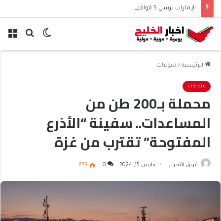
الإمارات ترسل 5 قوافل بـ663 طناً من المساعدات إلى غزة
الوضع
بحث
الق
المظلم
عن
الرئيسية
/
منوعات
منوعات
محملة بـ200 طن من
المساعدات.. سفينة “الأذرع
المفتوحة” تقترب من غزة
فريق التحرير
مارس 15, 2024
0
679