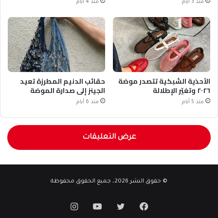
منذ 3 أيام
منذ 4 أيام
الأحذية الشبكية تتصدر موضة
حقائب الدنيم المطرزة تعيد
٢٠٢٦ وتغيّر الإطلالة
الجينز إلى صدارة الموضة
منذ 5 أيام
منذ 6 أيام
عرض التعليقات
© حقوق النشر 2026، جميع الحقوق محفوظة
فيسبوك
تويتر
يوتيوب
انستقرام