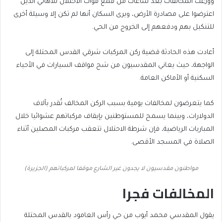
ووُزعت المخالفات بعد ساعات من قمع قوات الاحتلال للأهالي الذين
اعترضوا على مصادرة الأرض، ويرى السكان أنها لم تكن إلا وسيلة أخرى
للتنكيل بهم ودفعهم إلى الخروج من الحي.
أعادت هذه الحادثة قضية ركن المركبات شرقي القدس المحتلة إلى
الواجهة، حيث يعاني المقدسيون من شح مواقف السيارات في الأحياء
السكنية أو الأماكن العامة.
كما يتعرضون لمخالفات يومية بسبب الركن المخالف تُقدر بآلاف
الدولارات، وبينما يسمح للمستوطنين بإيقاف مركباتهم عشوائيا خلال
المباريات الرياضية، فإن شرطة الاحتلال تتعقب مركبات المصلين أثناء
الصلاة في المسجد الأقصى.
مواطنون مقدسيون لا يجدون غير الشارع موقفا لمركباتهم (الجزيرة)
المخالفات فجرا
يقول المقدسي محمد أيوب من حي رأس العامود بالقدس المحتلة