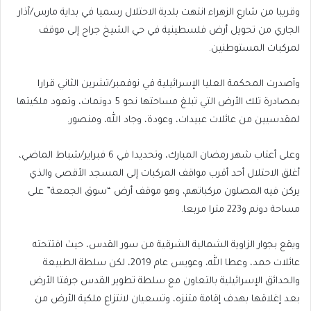
وقريبا من شارع الزهراء انتهت بلدية الاحتلال رسميا في بداية مارس/آذار
الجاري من تحويل أرض فلسطينية في حي الشيخ جراح إلى موقف
لمركبات المستوطنين.
وأصدرت المحكمة العليا الإسرائيلية في نوفمبر/تشرين الثاني قرارا
بمصادرة تلك الأرض التي تبلغ مساحتها نحو 5 دونمات، وتعود ملكيتها
لمقدسيين من عائلات عبيدات، وعودة، وجاد الله، ومنصور.
وعلى أعتاب شهر رمضان المبارك، وتحديدا في 6 فبراير/شباط الماضي،
أغلق الاحتلال أحد أقرب مواقف المركبات إلى المسجد الأقصى والذي
يركن فيه المصلون مركباتهم، وهو موقف أرض “سوق الجمعة” على
مساحة دونم و223 مترا مربعا.
ويقع بجوار الزاوية الشمالية الشرقية من سور القدس، حيث افتتحته
عائلات حمد، وعطا الله، وعويس عام 2019، لكن سلطة الطبيعة
والحدائق الإسرائيلية بالتعاون مع سلطة تطوير القدس جرفتا الأرض
بعد إغلاقها بهدف إقامة متنزه، وتسعيان لانتزاع ملكية الأرض من