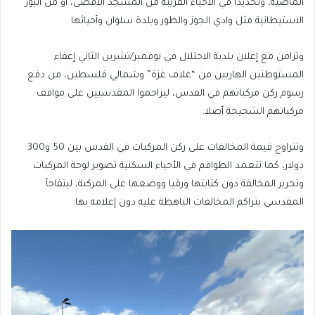
الماضية، وتحديدا في الأحياء القريبة من المسجد الأقصى، أو من البؤر
الاستيطانية مثل وادي الجوز والطور وبلدة سلوان وأحيائها
وتزامن مع إعلان بلدية الاحتلال في نوفمبر/تشرين الثاني إعفاء
المستوطنين الهاربين من “غلاف غزة” وشمالي فلسطين، من دفع
رسوم ركن مركباتهم في القدس، ليزاحموا المقدسيين على مواقف
مركباتهم الشحيحة أصلا.
وتتراوح قيمة المخالفات على ركن المركبات في القدس بين 50 و300
دولار، كما تتعمد الطواقم في الأحياء السكنية تصوير لوحة المركبات
وتحرير المخالفة دون كتابتها ورقيا ووضعها على المركبة، ليتفاجأ
المقدسي بتراكم المخالفات الباهظة عليه دون إعلامه بها.