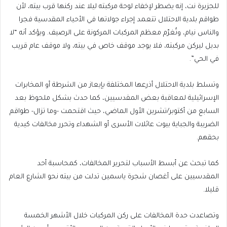
للجزيرة نت، إنه يضطر لإخفاء لوحة مركبته ليلا عند ركنها قرب بيته، لأن
طواقم بلدية الاحتلال تتعمد إجراء جولاتها في الأحياء المقدسية فجرا
والناس نيام، وتُغرّم معظم المركبات المركونة على الرصيف. ويؤكد أنه “لا
بديل ليركن مركبته، فلا يوجد موقف خاص في بيته، ولا موقف عام قريب
في الحي”.
وتسلط بلدية الاحتلال أذرعها المختلفة بإيعاز من الشرطة أو المخابرات
الإسرائيلية لمعاقبة بعض المقدسيين، كما حدث بشكل ملحوظ بعد
السابع من أكتوبر/تشرين الأول الماضي، حيث اقتحمت -وما تزال- طواقم
الضريبة والجباية بيوت عائلات الأسرى أو الشهداء وتحرر مخالفات كيدية
بحقهم.
كما تبحث عن أبسط الأسباب لتحرير المخالفات، كمحاسبة أحد
المقدسيين على أغصان شجرة ياسمين تدلت من بيته نحو الشارع العام
قليلا.
وتصاعدت حدة المخالفات على ركن المركبات خلال الأشهر الخمسة