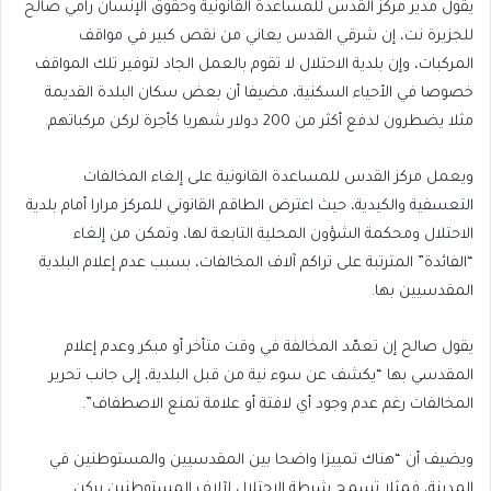
يقول مدير مركز القدس للمساعدة القانونية وحقوق الإنسان رامي صالح
للجزيرة نت، إن شرقي القدس يعاني من نقص كبير في مواقف
المركبات، وإن بلدية الاحتلال لا تقوم بالعمل الجاد لتوفير تلك المواقف
خصوصا في الأحياء السكنية، مضيفا أن بعض سكان البلدة القديمة
مثلا يضطرون لدفع أكثر من 200 دولار شهريا كأجرة لركن مركباتهم.
ويعمل مركز القدس للمساعدة القانونية على إلغاء المخالفات
التعسفية والكيدية، حيث اعترض الطاقم القانوني للمركز مرارا أمام بلدية
الاحتلال ومحكمة الشؤون المحلية التابعة لها، وتمكن من إلغاء
“الفائدة” المترتبة على تراكم آلاف المخالفات، بسبب عدم إعلام البلدية
المقدسيين بها.
يقول صالح إن تعمّد المخالفة في وقت متأخر أو مبكر وعدم إعلام
المقدسي بها “يكشف عن سوء نية من قبل البلدية، إلى جانب تحرير
المخالفات رغم عدم وجود أي لافتة أو علامة تمنع الاصطفاف”.
ويضيف أن “هناك تمييزا واضحا بين المقدسيين والمستوطنين في
المدينة، فمثلا تسمح شرطة الاحتلال لآلاف المستوطنين بركن