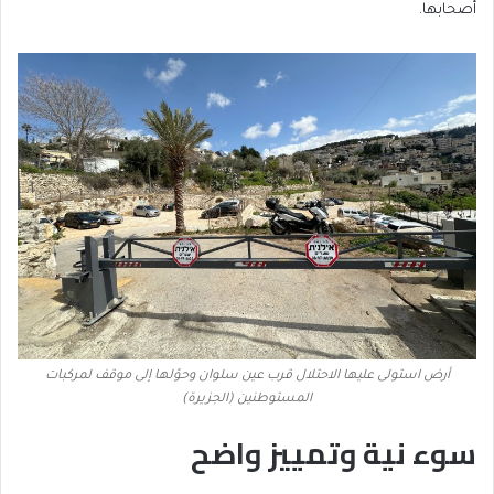
أصحابها.
أرض استولى عليها الاحتلال قرب عين سلوان وحوّلها إلى موقف لمركبات
المستوطنين (الجزيرة)
سوء نية وتمييز واضح