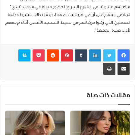
مركباتهم عشوائيا في الشارع السريع لحضور مباراة في ملعب “تيدي”
الرياضي المقام على أراضي قرية بيت صفافا، بينما تخالف الشرطة ذاتها
المصلين الذي ركنوا مركباتهم في محيط المسجد الأقصى أثناء توجههم
لأداء صلاة الجمعة”.
فيسبوك
تويتر
لينكدإن
بينتيريست
بوكيت
سكايب
مشاركة عبر البريد
طباعة
مقالات ذات صلة