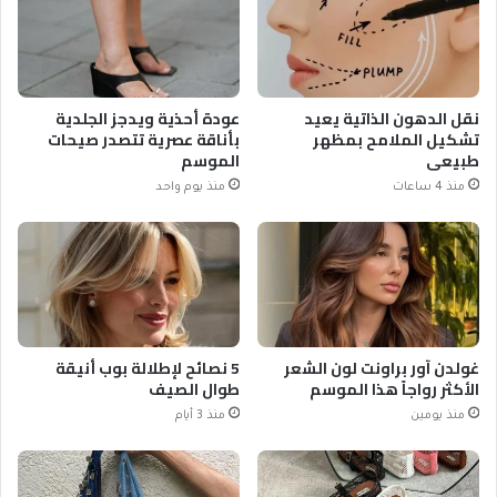
نقل الدهون الذاتية يعيد
عودة أحذية ويدجز الجلدية
تشكيل الملامح بمظهر
بأناقة عصرية تتصدر صيحات
طبيعي
الموسم
منذ 4 ساعات
منذ يوم واحد
غولدن آور براونت لون الشعر
5 نصائح لإطلالة بوب أنيقة
الأكثر رواجاً هذا الموسم
طوال الصيف
منذ يومين
منذ 3 أيام