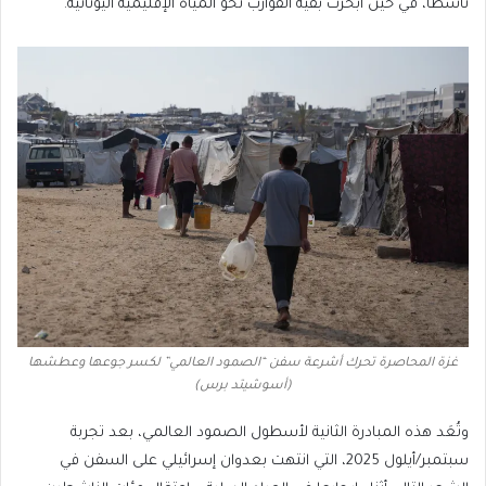
ناشطا، في حين أبحرت بقية القوارب نحو المياه الإقليمية اليونانية.
غزة المحاصرة تحرك أشرعة سفن “الصمود العالمي” لكسر جوعها وعطشها
(أسوشيتد برس)
وتُعَد هذه المبادرة الثانية لأسطول الصمود العالمي، بعد تجربة
سبتمبر/أيلول 2025، التي انتهت بعدوان إسرائيلي على السفن في