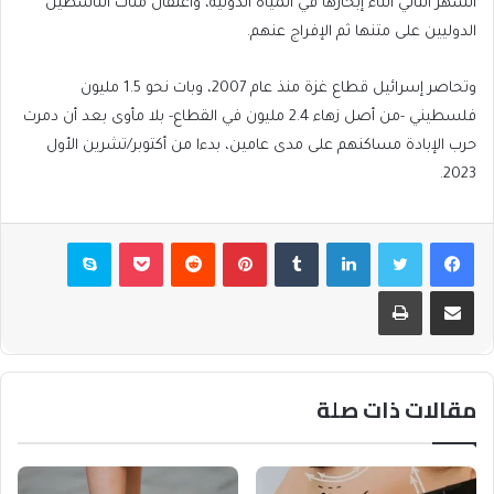
الشهر التالي أثناء إبحارها في المياه الدولية، واعتقال مئات الناشطين
الدوليين على متنها ثم الإفراج عنهم.
وتحاصر إسرائيل قطاع غزة منذ عام 2007، وبات نحو 1.5 مليون
فلسطيني -من أصل زهاء 2.4 مليون في القطاع- بلا مأوى بعد أن دمرت
حرب الإبادة مساكنهم على مدى عامين، بدءا من أكتوبر/تشرين الأول
2023.
فيسبوك
تويتر
لينكدإن
بينتيريست
بوكيت
سكايب
مشاركة عبر البريد
طباعة
مقالات ذات صلة