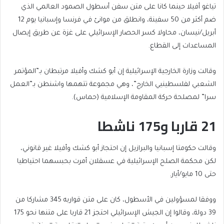
تياغو أفيلا حينما كانا على متن سفن أسطول الصمود العالمي الذي
ضم أكثر من 50 سفينة، وانطلق من موانئ في فرنسا وإسبانيا يوم 12
أبريل/نيسان، محاولا كسر الحصار الإسرائيلي على غزة عن طريق إيصال
المساعدات إلى القطاع.
وقالت وزارة الخارجية الإسرائيلية إن أبو كشك وأفيلا مرتبطان بـ”المؤتمر
الشعبي لفلسطينيي الخارج”، وهي مجموعة تتهمها واشنطن بـ”العمل
سرا” لمصلحة حركة المقاومة الإسلامية (حماس).
21 قاربا و175 ناشطا
وقالت حكومتا إسبانيا والبرازيل إن احتجاز أبو كشك وأفيلا غير قانوني،
لكن محكمة الصلح الإسرائيلية في عسقلان أمرت بحبسهما احتياطيا
حتى 10 مايو/أيار.
ووفقا لمسؤولين في الأسطول، كان على متن قواربه 345 مشاركا من
39 دولة، وقالوا إن الجيش الإسرائيلي احتجز 21 قاربا على متنها نحو 175