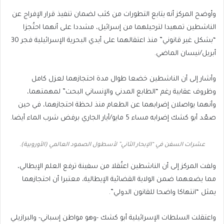
وأوضح المركز أنه يتابع التطورات من كثب لضمان تنفيذ قرار الإفراج عن
الناشطين تمهيدا لترحيلهما من إسرائيل، مشددا على أنهما احتُجزا
“بشكل غير قانوني” منذ اعتقالهما على أيدي البحرية الإسرائيلية فجر 30
أبريل/نيسان الماضي.
وأشار إلى أن الناشطين خضعا طوال مدة احتجازهما لعزل كامل
وظروف عقابية رغم “الطابع المدني والإنساني البحت” لمهمتهما،
وأنهما يواصلان إضرابهما عن الطعام منذ لحظة احتجازهما، في حين
صعّد أبو كشك إضرابه مساء 5 مايو/أيار الجاري برفض شرب الماء أيضا.
عشرات السفن في “الإبحار الثاني” لأسطول الصمود العالمي (الأوروبية).
ولفت المركز إلى أن الناشطين اعتُقلا من سفينة ترفع العلم الإيطالي،
مما يضعهما ضمن الولاية القضائية الإيطالية، معتبرا أن احتجازهما
يمثل “انتهاكا واضحا للقانون الدولي”.
واعتقلت السلطات الإسرائيلية أبو كشك -وهو مواطن إسباني- والبرازيلي