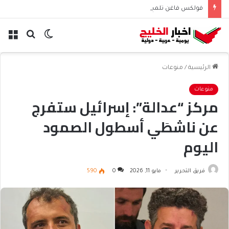
فولكس فاغن تلمح إلى تسريح 50 ألف موظف عالميًا
الوضع
بحث
الق
المظلم
عن
الرئيسية
/
منوعات
منوعات
مركز “عدالة”: إسرائيل ستفرج
عن ناشطَي أسطول الصمود
اليوم
فريق التحرير
مايو 11, 2026
0
590