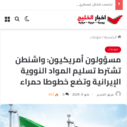
بحسب محلل عسكري التحالف البحري السعودي يعزز أمن الملاحة الإقليمية والدولية
الوضع
بحث
الق
المظلم
عن
الرئيسية
/
منوعات
منوعات
مسؤولون أمريكيون: واشنطن
تشترط تسليم المواد النووية
الإيرانية وتضع خطوطا حمراء
للمفاوضات
فريق التحرير
مايو 9, 2026
0
602