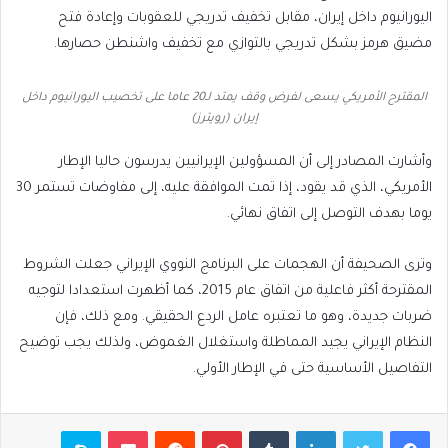
اليورانيوم داخل إيران، مقابل تخفيف تدريجي للعقوبات وإعادة فتح
مضيق هرمز بشكل تدريجي بالتوازي مع تخفيف واشنطن حصارها.
المقترح الأمريكي يسعى لفرض وقف يمتد لـ20 عاما على تخصيب اليورانيوم داخل
إيران (رويترز)
وأشارت المصادر إلى أن المسؤولين الإيرانيين يدرسون حاليا الإطار
الأمريكي، الذي قد يقود، إذا تمت الموافقة عليه، إلى مفاوضات تستمر 30
يوما بهدف التوصل إلى اتفاق نهائي.
وترى الصحيفة أن الهجمات على البرنامج النووي الإيراني جعلت الشروط
المقترحة أكثر فاعلية من اتفاق عام 2015، كما أظهرت استعدادا لتوجيه
ضربات جديدة، وهو ما تعتبره عامل الردع الحقيقي. ومع ذلك، فإن
النظام الإيراني يجيد المماطلة واستغلال الغموض، ولذلك يجب توضيح
التفاصيل الأساسية حتى في الإطار الأولي.
فيسبوك
تويتر
لينكدإن
بينتيريست
بوكيت
سكايب