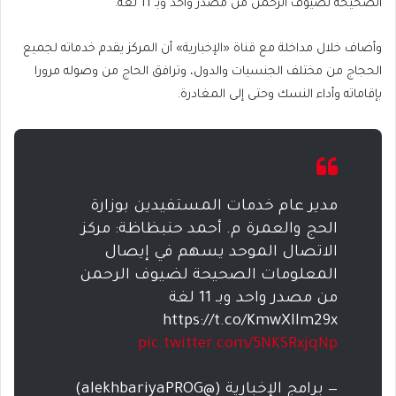
الصحيحة لضيوف الرحمن من مصدر واحد وبـ 11 لغة.
وأضاف خلال مداخلة مع قناة «الإخبارية» أن المركز يقدم خدماته لجميع
الحجاج من مختلف الجنسيات والدول، وترافق الحاج من وصوله مرورا
بإقاماته وأداء النسك وحتى إلى المغادرة.
مدير عام خدمات المستفيدين بوزارة
الحج والعمرة م. أحمد حنبظاظة: مركز
الاتصال الموحد يسهم في إيصال
المعلومات الصحيحة لضيوف الرحمن
من مصدر واحد وبـ 11 لغة
https://t.co/KmwXllm29x
pic.twitter.com/5NKSRxjqNp
— برامج الإخبارية (@alekhbariyaPROG)