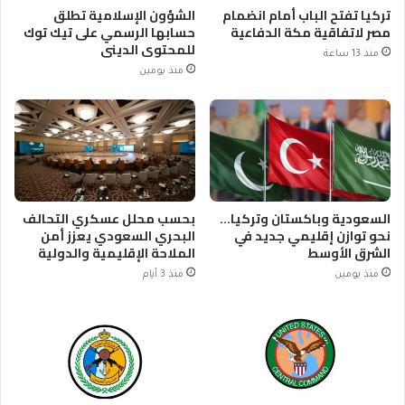
تركيا تفتح الباب أمام انضمام
الشؤون الإسلامية تطلق
مصر لاتفاقية مكة الدفاعية
حسابها الرسمي على تيك توك
للمحتوى الديني
منذ 13 ساعة
منذ يومين
السعودية وباكستان وتركيا…
بحسب محلل عسكري التحالف
نحو توازن إقليمي جديد في
البحري السعودي يعزز أمن
الشرق الأوسط
الملاحة الإقليمية والدولية
منذ يومين
منذ 3 أيام