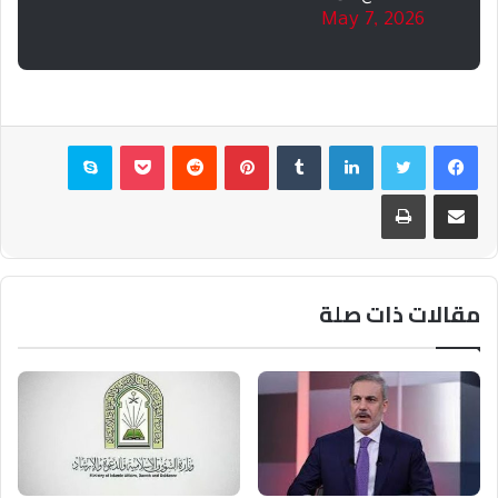
May 7, 2026
فيسبوك
تويتر
لينكدإن
بينتيريست
بوكيت
سكايب
مشاركة عبر البريد
طباعة
مقالات ذات صلة