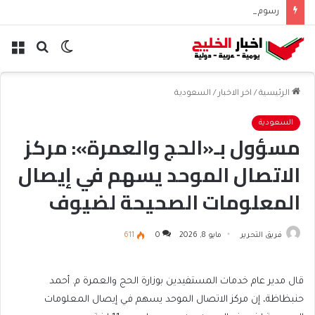
رسوم الحوثيين على باب المندب تعيد حسابات مخاطر الملاحة
الوضع
بحث
الق
المظلم
عن
الرئيسية
/
اخر الاخبار
/
السعودية
السعودية
مسؤول بـ«الحج والعمرة»: مركز
الاتصال الموحد يسهم في إيصال
المعلومات الصحيحة لضيوف
الرحمن
فريق التحرير
مايو 8, 2026
0
611
قال مدير عام خدمات المستفيدين بوزارة الحج والعمرة م. أحمد
حنبظاظة، إن مركز الاتصال الموحد يسهم في إيصال المعلومات