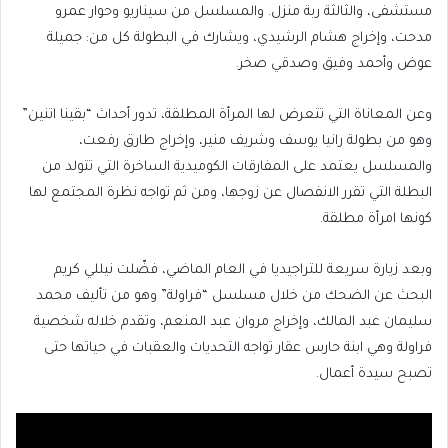
مستشفى، والثالثة ربة منزل. والمسلسل من سيناريو وحوار عمرو
مدحت، وإخراج هشام الرشيدي، ويشارك في البطولة كل من: جميلة
عوض وأحمد وفيق وصدقي صخر.
وعن المعاناة التي تتعرض لها المرأة المطلقة، تدور أحداث “بقينا اتنين”
وهو من بطولة رانيا يوسف وشريف منير، وإخراج طارق رفعت،
والمسلسل يعتمد على المفارقات الكوميدية الساخرة التي تتولد من
البطلة التي تقرر الانفصال عن زوجها، ومن ثم تواجه نظرة المجتمع لها
كونها امرأة مطلقة.
وبعد زيارة سريعة للتراجيديا في العام الماضي، فضّلت نيللي كريم
البحث عن الضحك من خلال مسلسل “فراولة” وهو من تأليف محمد
سليمان عبد المالك، وإخراج مروان عبد المنعم، وتقدم خلاله شخصية
فراولة وهي ابنة حارس عقار تواجه التحديات والعقبات في حياتها حتى
تصبح سيدة أعمال.