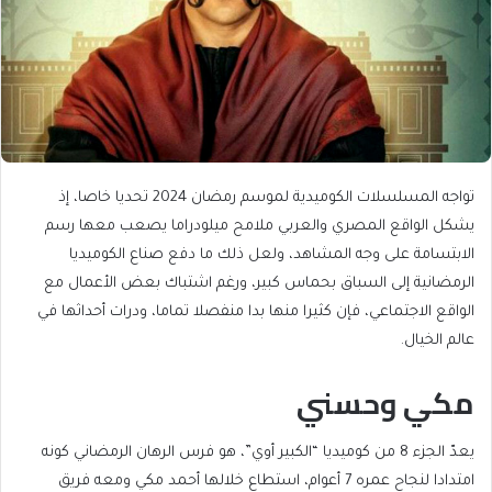
تواجه المسلسلات الكوميدية لموسم رمضان 2024 تحديا خاصا، إذ
يشكل الواقع المصري والعربي ملامح ميلودراما يصعب معها رسم
الابتسامة على وجه المشاهد، ولعل ذلك ما دفع صناع الكوميديا
الرمضانية إلى السباق بحماس كبير، ورغم اشتباك بعض الأعمال مع
الواقع الاجتماعي، فإن كثيرا منها بدا منفصلا تماما، ودرات أحداثها في
عالم الخيال.
مكي وحسني
يعدّ الجزء 8 من كوميديا “الكبير أوي”، هو فرس الرهان الرمضاني كونه
امتدادا لنجاح عمره 7 أعوام، استطاع خلالها أحمد مكي ومعه فريق