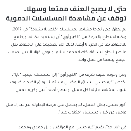
4
حتى لا يصبح العنف ممتعا وسهلا..
list
توقف عن مشاهدة المسلسلات الدموية
4
of
end
لم يحقق مكي نجاحا مشابها بمسلسله “خلصانة بشياكة” في 2017،
4
of
ولكنه استطاع بالجزء 7 من “الكبير أوي” أن يستعيد مكانته، ويطمح
list
للاحتفاظ بها في الجزء 8 أيضا، لذلك جاء تصميمه على الاحتفاظ بكل
عناصر النجاح السابقة، خاصة محمد سلام، وبيومي فؤاد اللذين يصعب
الجمع بينهما في عمل واحد.
ومن وجوده ضيف شرف في “الكبير أوي” إلى مسلسله الجديد “بابا”،
يخوض أكرم حسني السباق الرمضاني مستعينا برفاق الضحك ضيوف
شرف بمشاهد قليلة لكل ممثل، ومنهم: أحمد أمين وكريم فهمي.
أكرم حسني، بطل العمل، لم يحصل على فرصة البطولة الدرامية إلا قبل
عامين من خلال مسلسل “مكتوب عليا”.
في “بابا جه”، يقدم أكرم حسني مع المؤلفين وائل حمدي ومحمد