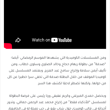
ومن المسلسلات الكوميدية التي يشهدها الموسم الرمضاني -أيضا-
“صدفة” من بطولة ريهام حجاج وخالد الصاوي وسلوى خطاب، ومن
تأليف أيمن سلامة وإخراج سامح عبد العزيز، ويعتمد المسلسل على
كوميديا الموقف من خلال البطلة صدفة التي تخفي سرا خطيرا عن كل
من حولها، ولكنها تضطر لاحقا لكشف هذا السر.
ويحصل حمدي الميرغني وكريم عفيفي ورنا رئيس على فرصة البطولة
لمسلسل “للأذكياء فقط” من إخراج محمد عبد الرحمن حماقي، وتدور
أحداثه في قالب كوميدي حول شاب يقع في حب زميلة له في الجامعة،