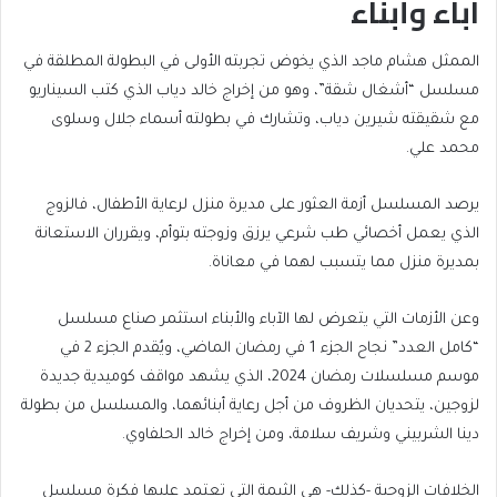
آباء وأبناء
الممثل هشام ماجد الذي يخوض تجربته الأولى في البطولة المطلقة في
مسلسل “أشغال شقة”، وهو من إخراج خالد دياب الذي كتب السيناريو
مع شقيقته شيرين دياب، وتشارك في بطولته أسماء جلال وسلوى
محمد علي.
يرصد المسلسل أزمة العثور على مديرة منزل لرعاية الأطفال، فالزوج
الذي يعمل أخصائي طب شرعي يرزق وزوجته بتوأم، ويقرران الاستعانة
بمديرة منزل مما يتسبب لهما في معاناة.
وعن الأزمات التي يتعرض لها الآباء والأبناء استثمر صناع مسلسل
“كامل العدد” نجاح الجزء 1 في رمضان الماضي، ويُقدم الجزء 2 في
موسم مسلسلات رمضان 2024، الذي يشهد مواقف كوميدية جديدة
لزوجين، يتحديان الظروف من أجل رعاية أبنائهما، والمسلسل من بطولة
دينا الشربيني وشريف سلامة، ومن إخراج خالد الحلفاوي.
الخلافات الزوجية -كذلك- هى الثيمة التي تعتمد عليها فكرة مسلسل