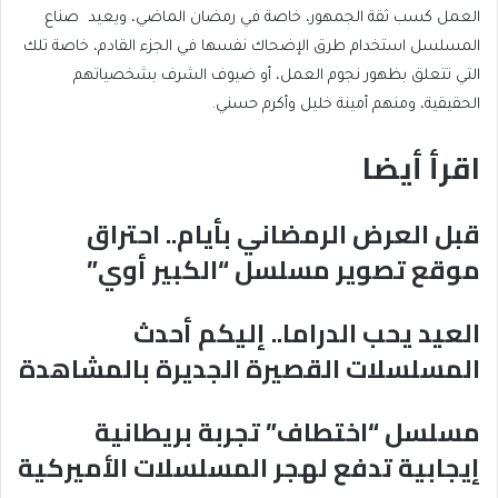
العمل كسب ثقة الجمهور، خاصة في رمضان الماضي، ويعيد صناع
المسلسل استخدام طرق الإضحاك نفسها في الجزء القادم، خاصة تلك
التي تتعلق بظهور نجوم العمل، أو ضيوف الشرف بشخصياتهم
الحقيقية، ومنهم أمينة خليل وأكرم حسني.
اقرأ أيضا
list
قبل العرض الرمضاني بأيام.. احتراق
list
of
موقع تصوير مسلسل “الكبير أوي”
1
4
of
items
4
العيد يحب الدراما.. إليكم أحدث
list
المسلسلات القصيرة الجديرة بالمشاهدة
2
of
4
مسلسل “اختطاف” تجربة بريطانية
list
إيجابية تدفع لهجر المسلسلات الأميركية
3
of