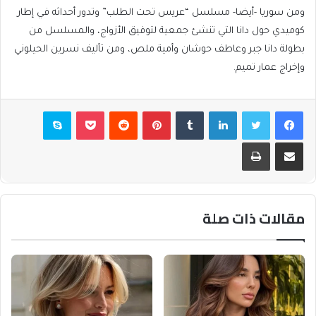
ومن سوريا -أيضا- مسلسل “عريس تحت الطلب” وتدور أحداثه في إطار
كوميدي حول دانا التي تنشئ جمعية لتوفيق الأزواج، والمسلسل من
بطولة دانا جبر وعاطف حوشان وأمية ملص، ومن تأليف نسرين الحيلوني
وإخراج عمار تميم.
فيسبوك
تويتر
لينكدإن
بينتيريست
بوكيت
سكايب
مشاركة عبر البريد
طباعة
مقالات ذات صلة