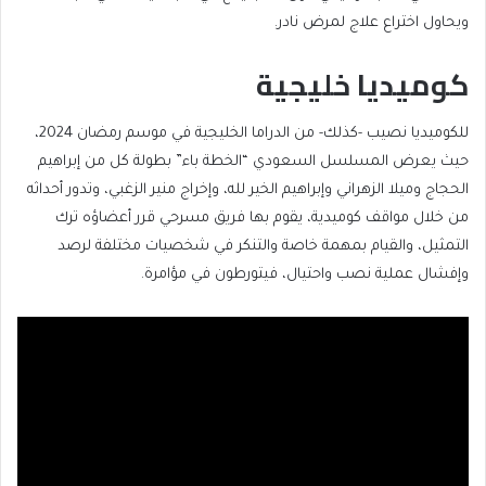
ويحاول اختراع علاج لمرض نادر.
كوميديا خليجية
للكوميديا نصيب -كذلك- من الدراما الخليجية في موسم رمضان 2024،
حيث يعرض المسلسل السعودي “الخطة باء” بطولة كل من إبراهيم
الحجاج وميلا الزهراني وإبراهيم الخير لله، وإخراج منير الزغبي، وتدور أحداثه
من خلال مواقف كوميدية، يقوم بها فريق مسرحي قرر أعضاؤه ترك
التمثيل، والقيام بمهمة خاصة والتنكر في شخصيات مختلفة لرصد
وإفشال عملية نصب واحتيال، فيتورطون في مؤامرة.