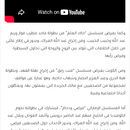
وكما يعرض مسلسل “جاك العلم” من بطولة ماجد مطرب فواز وريم
عبد الله وحبيب الحبيب، ومن إخراج عبد الله العراك، ويدور في إطار عائلي
من خلال الخلافات التي تتولد بين الزوج والزوجة التي تحاول السيطرة
وفرض رأيها.
ومن الكويت يعرض مسلسل “منت رايق” من إخراج نهلة الفهد، وبطولة
هبة الدري وعبد العزيز النصار وشهاب حاجيه، وهو عبارة عن مواقف
لمجموعة من الصحفيين مع مالك الجريدة التي يعملون بها، ويغطّون
أحداثا اجتماعية وفنية.
أما المسلسل الإماراتي “مرضي ودحام”، فيشارك في بطولته نجوم
الكوميديا في الخليج منهم عبد الناصر درويش وأحمد العونان وبلال عبد
الله، ومن إخراج عبد الله العراك، وتدور الأحداث حول الصديقين مرضي