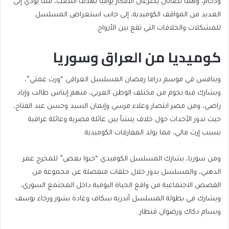
ودحام، وهما نصابان يخترعان الأفكار يوميا بهدف النصب، مما يؤدي إلى
العديد من المواقف الكوميدية، إلى جانب استعراض المسلسل
للمشكلات والخلافات التي تقع بين الأزواج.
كوميديا من العراق وسوريا
وينافس في موسم دراما رمضان المسلسل العراقي “ورث عمتي”،
ويشارك فيه نجوم من مختلف الوطن العربي، منهم إيناس طالب وإياد
راضي، ومن مصر انتصار وعلاء مرسي وإيمان السيد وحسن عبد الفتاح،
حيث تدور الأحداث حول خلاف ينشأ بين عائلة مصرية وعائلة عراقية
بسبب إرث مالي، مما يولد المفارقات الكوميدية.
ومن سوريا، يشارك المسلسل الكوميدي “حبوا بعض” للمخرج عمر
الدهبي، والمسلسل يدور خلال حلقات منفصلة عن مجموعة من
القصص الاجتماعية من واقع الحياة اليومية داخل المجتمع السوري،
ويشارك في بطولة المسلسل أندريه سكاف وغادة بشور ورجاء يوسف
وبسام دكاك ورضوان قنطار.