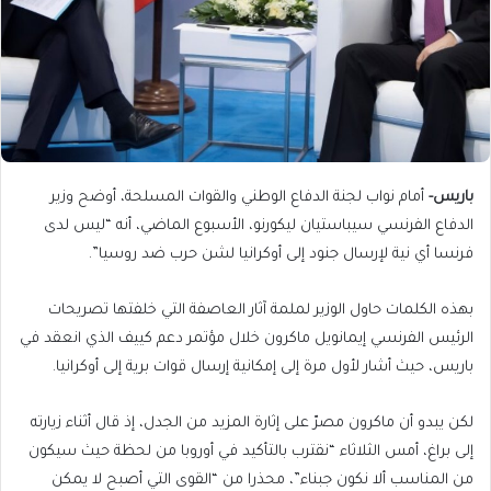
باريس-
أمام نواب لجنة الدفاع الوطني والقوات المسلحة، أوضح وزير
الدفاع الفرنسي سيباستيان ليكورنو، الأسبوع الماضي، أنه “ليس لدى
فرنسا أي نية لإرسال جنود إلى أوكرانيا لشن حرب ضد روسيا”.
بهذه الكلمات حاول الوزير لملمة آثار العاصفة التي خلفتها تصريحات
الرئيس الفرنسي إيمانويل ماكرون خلال مؤتمر دعم كييف الذي انعقد في
باريس، حيث أشار لأول مرة إلى إمكانية إرسال قوات برية إلى أوكرانيا.
لكن يبدو أن ماكرون مصرّ على إثارة المزيد من الجدل، إذ قال أثناء زيارته
إلى براغ، أمس الثلاثاء “نقترب بالتأكيد في أوروبا من لحظة حيث سيكون
من المناسب ألا نكون جبناء”، محذرا من “القوى التي أصبح لا يمكن