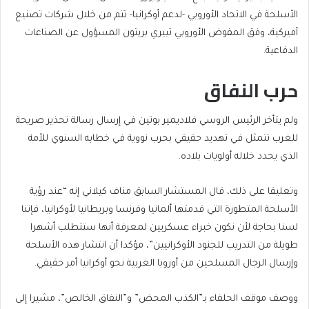
الأسلحة في الاتحاد الأوروبي -لدعم أوكرانيا- تتم من خلال شركات تصنيع
أميركية، وفق المفوض الأوروبي تييري بريتون المسؤول عن الصناعات
الدفاعية.
حرب النفاق
ولم يتأخر الرئيس الروسي فلاديمير بوتين في إرسال رسالة تحذير صريحة
للغرب تتمثل في تهديد حقيقي بحرب نووية في خطابه السنوي للأمة
الذي يحدد خلاله أولويات بلاده.
وتعليقا على ذلك، قال المستشار السابق مناف كيلاني إنه “عند رؤية
الأسلحة المتطورة التي قدمتها ألمانيا وفرنسا وبريطانيا لأوكرانيا، فإننا
لسنا بحاجة لأن نكون خبراء عسكريين لمعرفة أنها ستتطلب أشهرا
طويلة من التدريب للجنود الأوكرانيين”، مؤكدا أن انتشار هذه الأسلحة
وإرسال الرجال المسلحين من أوروبا الغربية نحو أوكرانيا أمر حقيقي.
ووصف موقف الحلفاء بـ”الكذب المحض” و”النفاق الخالص”، مشيرا إلى