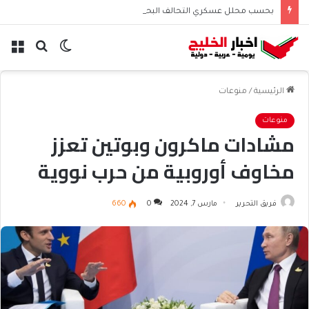
بحسب محلل عسكري التحالف البحري السعودي يعزز أمن الملاحة الإقليمية والدولية
الوضع
بحث
الق
المظلم
عن
الرئيسية
/
منوعات
منوعات
مشادات ماكرون وبوتين تعزز
مخاوف أوروبية من حرب نووية
فريق التحرير
مارس 7, 2024
0
660