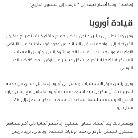
إيقافها”، ودعا أنصار كييف إلى “الارتقاء إلى مستوى التاريخ”.
قيادة أوروبا
ومن واشنطن إلى برلين ولندن، رفض جميع حلفاء كييف تصريح ماكرون
الذي أعاد إلى الواجهة السؤال الشائك عن وجود قوات أجنبية على الأراضي
الأوكرانية. ورسميا، تدرب فرنسا الجنود الأوكرانيين، وترسل المعدات
العسكرية، لكنها لا تتحرك بشكل مباشر على أرض المعركة ضد الدب
الروسي.
ويرى رئيس مركز الاستشراف والأمن في أوروبا إيمانويل ديبوي في حديثه
للجزيرة نت أن ماكرون يريد استعادة قيادة أوروبا بالتزامن مع إعلان وزارة
الدفاع الفرنسية تسليمها مساعدات عسكرية لأوكرانيا تصل إلى 2.6
مليار يورو.
ويفسر ذلك بما أسماه سباق التسليح، إذ تُعتبر ألمانيا ثاني أكبر مساهم
عسكري للجيش الأوكراني بعد الولايات المتحدة. وبالتالي، تريد باريس