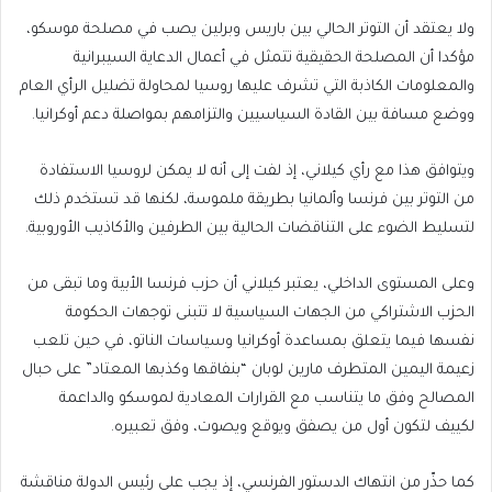
ولا يعتقد أن التوتر الحالي بين باريس وبرلين يصب في مصلحة موسكو،
مؤكدا أن المصلحة الحقيقية تتمثل في أعمال الدعاية السيبرانية
والمعلومات الكاذبة التي تشرف عليها روسيا لمحاولة تضليل الرأي العام
ووضع مسافة بين القادة السياسيين والتزامهم بمواصلة دعم أوكرانيا.
ويتوافق هذا مع رأي كيلاني، إذ لفت إلى أنه لا يمكن لروسيا الاستفادة
من التوتر بين فرنسا وألمانيا بطريقة ملموسة، لكنها قد تستخدم ذلك
لتسليط الضوء على التناقضات الحالية بين الطرفين والأكاذيب الأوروبية.
وعلى المستوى الداخلي، يعتبر كيلاني أن حزب فرنسا الأبية وما تبقى من
الحزب الاشتراكي من الجهات السياسية لا تتبنى توجهات الحكومة
نفسها فيما يتعلق بمساعدة أوكرانيا وسياسات الناتو، في حين تلعب
زعيمة اليمين المتطرف مارين لوبان “بنفاقها وكذبها المعتاد” على حبال
المصالح وفق ما يتناسب مع القرارات المعادية لموسكو والداعمة
لكييف لتكون أول من يصفق ويوقع ويصوت، وفق تعبيره.
كما حذّر من انتهاك الدستور الفرنسي، إذ يجب على رئيس الدولة مناقشة