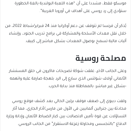
موسكو فقط، مشددا على أن “هذه اللعبة البولندية بالغة الخطورة
ستؤدي إلى رد روسي على أهداف في أوروبا الغربية”.
يُذكر أن فرنسا لم تتوقف عن دعم أوكرانيا منذ 24 فبراير/شباط 2022، من
خلال نقل معدات الأسلحة والمشاركة في برامج تدريب الجنود، وإنشاء
آليات مالية تسمح بوصول المعدات بشكل مباشر إلى كييف.
مصلحة روسية
وعلى الجانب الآخر، علقت شوكة تصريحات ماكرون في حلق المستشار
الألماني أولاف شولتس الذي سارع إلى الرد بلهجة صارمة عليه واتهمه
-بشكل غير مباشر- بالمماطلة منذ بداية الحرب.
ولفت ديبوي إلى ضعف موقف برلين الحالي بعد كشف موقع روسي
محادثة بين جنرالين ألمانيين في الأول من مارس/آذار الجاري، مما أثار
التساؤلات عن قوة تأمين الاتصالات بين كبار الضباط الألمان وإدانة وزارة
الدفاع “بالتجسس ومحاولة زعزعة الاستقرار” من الجانب الروسي.