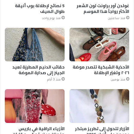
غولدن آور براونت لون الشعر
5 نصائح لإطلالة بوب أنيقة
الأكثر رواجاً هذا الموسم
طوال الصيف
منذ ساعتين
منذ يوم واحد
الأحذية الشبكية تتصدر موضة
حقائب الدنيم المطرزة تعيد
٢٠٢٦ وتغيّر الإطلالة
الجينز إلى صدارة الموضة
منذ يومين
منذ 3 أيام
الأزرار تتحول إلى تطريز مبتكر
الأزياء الراقية في باريس