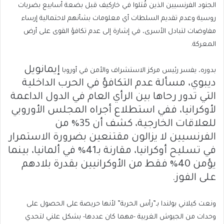
الجنود الفرنسيين الذين قُتلوا في خاركيف قبل بضعة أسابيع بضربات
روسية وعدم تقديم السلطات أي معلومات بشأنهم لاحتمالية إرساء
مفاوضات لتبادل الأسرى، في إشارة إلى عدم تكافؤ القوى على أرض
المعركة.
إيمانويل
بدوره، يفسر رئيس مركز الاستشراف والأمن في أوروبا
ديبوي
، مسألة عدم التكافؤ في الحرب الداخلية
التي تدور رحاها بين الرأي العام في الدول الداعمة
لأوكرانيا، ففي استطلاع أجراه المجلس الأوروبي
للعلاقات الخارجية، كشف أن 35% من
الفرنسيين لا يزالون مقتنعين بضرورة الاستمرار
في تسليح أوكرانيا، مقارنة بـ41% في ألمانيا، بينما
يؤمن 40% فقط من الأوكرانيين بقدرة بلادهم
على الفوز.
ونعت كيلاني بولندا بـ”رأس الحربة” لأنها حريصة على الحصول على
وحدات من الجيوش الغربية -مهما كان عددها- بشكل علني لتحدي