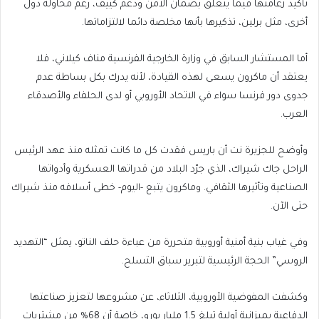
تأكيد زعامتها فيما يتعلق بضمان الأمن ودعم كييف، رغم محاولة دول
أخرى، مثل برلين، تذكيرها بأنها مخلصة دائما لالتزاماتها.
أما المستشار السابق في وزارة الخارجية الفرنسية مناف كيلاني، فلا
يعتقد أن ماكرون يسعى لهذه القيادة، لأنه يدرك بكل بساطة عدم
جدوى دور فرنسا سواء في الاتحاد الأوروبي أو لدى الحلفاء والأصدقاء
العرب.
وأوضح للجزيرة نت أن باريس فقدت كل ما كانت تمثله منذ عهد الرئيس
الراحل جاك شيراك، الذي جرّد البلاد من قدراتها العسكرية وأدواتها
الصناعية وتأثيرها الثقافي. وماكرون يتبع -اليوم- خطى أسلافه منذ شيراك
حتى الآن.
وفي غياب بنية أمنية أوروبية متحررة من عباءة حلف الناتو، يمثل “التهديد
الروسي” الحجة الرئيسية لتبرير سباق التسلح.
وكشفت المفوضية الأوروبية، الثلاثاء، عن مشروعها لتعزيز صناعتها
الدفاعية بميزانية أولية تبلغ 1.5 مليار يورو، خاصة أن 68% من مشتريات