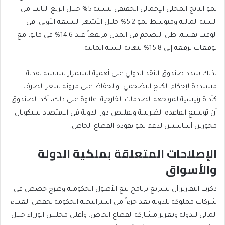
نمو الناتج المحلي الإجمالي الحقيقي بنسبة 5% خلال الربع الثالث من
السنة المالية ومتوسط نمو 5.2% خلال الأشهر التسعة الأولى. في
الوقت نفسه، ظل التضخم في المدن مرتفعاً عند 14.6% في مايو، مع
توقعات برفعه إلى 15.8% بنهاية السنة المالية.
لذلك شدد صندوق النقد الدولي على أهمية استمرار سياسة نقدية
متشددة لإحكام الكبح التضخمي، والحفاظ على مرونة سعر الصرف
كأداة رئيسية لمواجهة الصدمات الخارجية. علاوة على ذلك، أكد الصندوق
أن توسيع القاعدة الضريبية وتقليص دور الدولة في الاقتصاد سيكونان
محورين أساسيين لدعم نمو يقوده القطاع الخاص.
الإصلاحات المتعلقة بملكية الدولة
والأسواق
ذكرت التقارير أن تسريع برنامج بيع الأصول الحكومية وطرح حصص في
شركات مملوكة للدولة يعد جزءاً من استراتيجية الحكومة لخفض العبء
المالي للدولة وتعزيز مشاركة القطاع الخاص. وأعلن مجلس الوزراء خلال