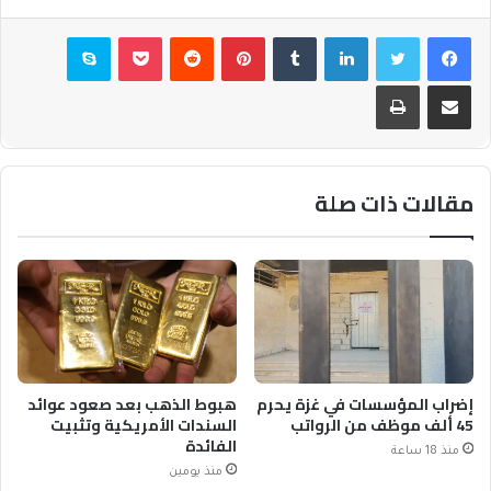
فيسبوك
تويتر
لينكدإن
بينتيريست
بوكيت
سكايب
مشاركة عبر البريد
طباعة
مقالات ذات صلة
إضراب المؤسسات في غزة يحرم
هبوط الذهب بعد صعود عوائد
45 ألف موظف من الرواتب
السندات الأمريكية وتثبيت
الفائدة
منذ 18 ساعة
منذ يومين