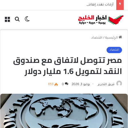
أزمات تهدد إنفانتينو قبل انتخابات الفيفا 2027
الوضع
بحث
الق
المظلم
عن
الرئيسية
/
اقتصاد
اقتصاد
مصر تتوصل لاتفاق مع صندوق
النقد لتمويل 1.6 مليار دولار
فريق التحرير
يوليو 3, 2026
0
653