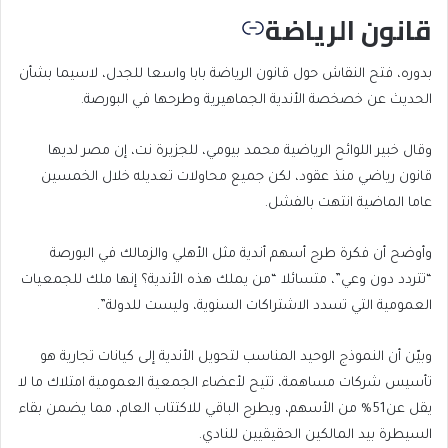
قانون الرياضة
بدوره، فتح النقاش حول قانون الرياضة بابا واسعا للجدل، لاسيما بشأن
الحديث عن خصخصة الأندية الجماهيرية وطرحها في البورصة.
وقال خبير اللوائح الرياضية محمد بيومي، للجزيرة نت، إن مصر لديها
قانون رياضي منذ عقود، لكن جميع محاولات تعديله خلال الخمسين
عاما الماضية انتهت بالفشل.
وأوضح أن فكرة طرح أسهم أندية مثل الأهلي والزمالك في البورصة
“تتردد دون وعي”، متسائلا “من يملك هذه الأندية؟ إنها ملك للجمعيات
العمومية التي تسدد الاشتراكات السنوية، وليست للدولة”.
وبيّن أن النموذج الوحيد المناسب لتحويل الأندية إلى كيانات تجارية هو
تأسيس شركات مساهمة، تتيح لأعضاء الجمعية العمومية امتلاك ما لا
يقل عن51% من الأسهم، ويطرح الباقي للاكتتاب العام، مما يضمن بقاء
السيطرة بيد المالكين الحقيقيين للنادي.