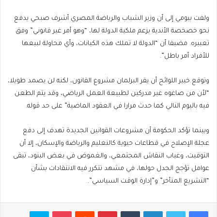
ولفت بيومي إلى أن وزير الشباب والرياضة المصري أشرف صبحي يدفع
نحو خصخصة الأندية بزعم ملكية الدولة لها، “وهو أمر غير قانوني” وفق
تعبيره. مضيفا أن “الدولة لا تملك هذه الكيانات، وأي محاولة لبيعها
للأفراد أمر باطل”.
وتوقع خبير اللوائح أن يقر البرلمان مشروع القانون، لكنه لن يصمد طويلا،
“لأن من صاغوه غير مدركين لطبيعة العمل الرياضي، وقد يتم الطعن
فيه باليوم التالي كما حدث مرارا في العقود الماضية” على حد قوله.
وبينما تؤكد الحكومة أن مشروعات القوانين الجديدة تهدف إلى دفع
عجلة الإصلاح في قطاعات حيوية كالتعليم والرياضة والإسكان، إلا أن
التوقيت، وغياب النقاش المجتمعي، والغموض في بعض البنود، تبقى
عوامل تؤجج الجدل حولها، في مشهد تتكرر فيه الانتقادات بشأن
“التشريع المتأخر” و”إدارة الوقت السياسي”.
فيسبوك
تويتر
لينكدإن
بينتيريست
بوكيت
سكايب