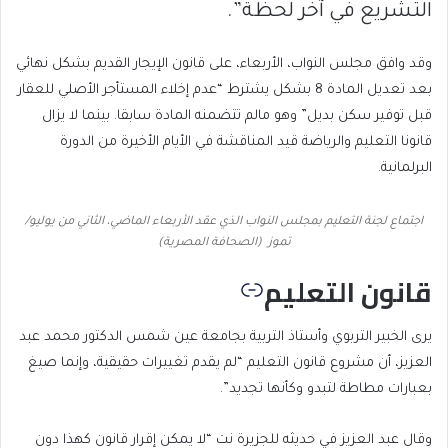
التشريع في آخر لحظة”.
وقد وافق مجلس النواب، الأربعاء، على قانون الإيجار القديم بشكل نهائي
بعد تعديل المادة 8 بشكل يشترط “عدم إخلاء المستأجر الأصلي للعقار
قبل توفير سكن بديل” وهو مالم تتضمنه المادة سابقا. بينما لا يزال
قانونا التعليم والرياضة قيد المناقشة في الأيام الأخيرة من الدورة
البرلمانية.
اجتماع لجنة التعليم بمجلس النواب الذي عقد الأربعاء الماضي، الثاني من يوليو/
تموز (الصحافة المصرية)
قانون التعليم
يرى الخبير التربوي وأستاذ التربية بجامعة عين شمس الدكتور محمد عبد
العزيز، أن مشروع قانون التعليم “لم يقدم تغييرات حقيقية، وإنما صيغ
بعبارات مطاطة لتبدو وكأنها تجديد”.
وقال عبد العزيز في حديثه للجزيرة نت “لا يمكن إقرار قانون كهذا دون