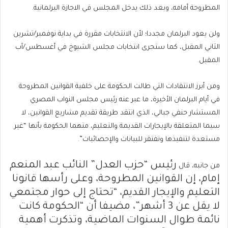
المطروحة أمامه، وبعد ذلك يدخل المجلس في الاجازة البرلمانية.
ولن يعود البرلمان مجددا؛ لأن الانتخابات مقررة في بداية نوفمبر/تشرين
الثاني المقبل، كما ستجرى انتخابات مجلس الشيوخ في أغسطس/آب
المقبل.
ومن أبرز الانتقادات التي طالت الحكومة على خلفية القوانين المطروحة
في أيام البرلمان الأخيرة، ما عبر عنه رئيس مجلس النواب المصري
المستشار حنفي جبالي، الذي انتقد طريقة تقديم مشاريع القوانين، لا
سيما المتعلقة بالإيجارات القديمة والتعليم، متهما الحكومة بأنها “غير
مستعدة لتنفيذها وتفتقر للبيانات والإحصائيات”.
رئيس “حزب العدل”
النائب عبد المنعم
من جانبه، قال
إمام، إن القوانين المطروحة، وعلى رأسها قانونا
التعليم والإيجار القديم، “تحتاج إلى حوار مجتمعي
لا يقل عن 3 أشهر”، مضيفا أن “الحكومة كانت
نائمة طوال السنوات الماضية، وتذكرت أهمية