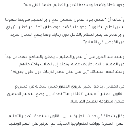
وجود خطة واضحة ومحددة لتطوير التعليم، خاصة الفني منه”.
وأضاف أن “بعض بنود القانون تتضمن منح وزير التعليم تفويضا مفتوحا
بشأن نظام البكالوريا”، وهو ما يرفضه، موضحا أن “هذا أمر خطير، لأن أي
وزير قادم قد يغير النظام بالكامل دون رقابة، وهذا يفتح المجال لمزيد
من الفوضى في التعليم”.
وشدد عبد العزيز على أن تطوير التعليم لا يتعلق بالمناهج فقط، بل يبدأ
من المعلم وراتبه وظروف عمله، ويمتد إلى الطلاب واحتياجاتهم
ومشاكلهم، متسائلا “إلى متى نظل نصدر الأزمات دون حلول جذرية؟”.
في المقابل، يدافع الخبير التربوي الدكتور حسن شحاتة عن مشروع
القانون، معتبرا أنه يمثل “نقلة نوعية” تهدف إلى وضع التعليم المصري
ضمن منظومة التعليم العالمية.
وقال شحاتة في حديث للجزيرة نت إن القانون يستهدف تطوير التعليم
الفني (التقني) ليواكب التكنولوجيا الحديثة، مع التركيز على القيم الوطنية