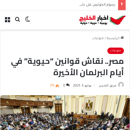
رسوم الحوثيين على باب المندب تعيد حسابات مخاطر الملاحة
الوضع
بحث
الق
المظلم
عن
الرئيسية
/
منوعات
منوعات
مصر.. نقاش قوانين “حيوية” في
أيام البرلمان الأخيرة
فريق التحرير
يوليو 5, 2025
0
719