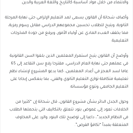
والانتماء من خلال مواد أساسية كالتاريخ واللغة العربية والدين.
وأضاف شحاتة أن القانون يسعى لمد التعليم الإلزامي حتى نهاية المرحلة
الثانوية، ويتيح للطلاب تحسين مجموعهم الدراسي مقابل رسوم رمزية،
مما يخفف العبء المادي عن أولياء الأمور، ويرفع من جودة المخرجات
التعليمية.
وأوضح أن القانون يتيح استمرار المعلمين الذين بلغوا السن القانونية
في عملهم حتى نهاية العام الدراسي، مقترحا رفع سن التقاعد إلى 65
عاما لسد العجز في أعداد المعلمين، كما يدعو المشروع لإنشاء نظم
تعليمية متكاملة توازي التعليم الثانوي والفني، بما ينعكس إيجابا على
التعليم الجامعي وتنوع مؤسساته.
وحول الجدل الدائر بشأن مشروع القانون، قال شحاتة إن “كثيرا من
الخلافات تعود إلى غموض بنود تتعلق بالتكاليف التي يتحملها الطلاب
في النظام الجديد”، داعيا إلى توضيح تلك البنود والرد على المخاوف
المتعلقة بمبدأ “تكافؤ الفرص”.