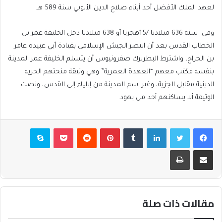
لعهد الملك الأفضل أحد أبناء صلاح الدين الأيوبي سنة 589 هـ.
وفي سنة 636 ميلاديا /15هجريا أو 638 ميلاديا دخل الخليفة عمر بن
الخطاب القدس بعد أن انتصر الجيش الإسلامي بقيادة أبي عبيدة عامر
بن الجراح، واشترط البطريرك صفرونيوس أن يتسلم الخليفة عمر المدينة
بنفسه فكتب معهم “العهدة العمرية” وهي وثيقة منحتهم الحرية
الدينية مقابل الجزية، وغير اسم المدينة من إيلياء إلى القدس، ونصت
الوثيقة ألا يساكنهم أحد من يهود.
فيسبوك
تويتر
لينكدإن
بينتيريست
بوكيت
سكايب
مشاركة عبر البريد
طباعة
مقالات ذات صلة