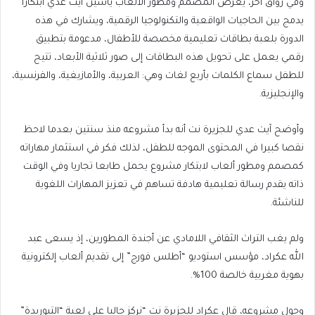
وفي رواق آخر، يعرض المصمم ومطور الألعاب ياسين آيت عدي ابتكارا
يدمج بين الحاجيات الواقعية والتكنولوجيا الرقمية، ويشارك في هذه
الدورة بلعبة بطاقات تعليمية مخصصة للأطفال، مدعومة بتطبيق
رقمي يعمل على تحويل هذه البطاقات إلى صور ثلاثية الأبعاد، تتيح
للطفل سماع الكلمات بأربع لغات وهي: العربية، والأمازيغية، والفرنسية،
والإنجليزية.
وأوضح آيت عدي للجزيرة نت أنه بدأ مشروعه منذ سنتين بعدما لاحظ
نقصا كبيرا في المحتوى الموجه للطفل، لذلك فكر في استثمار مهاراته
كمصمم ومطور ألعاب لابتكار مشروع يحمل طابعا تجاريا وفي الوقت
ذاته يقدم رسالة تعليمية هادفة تساهم في تعزيز المهارات اللغوية
للناشئة.
ولم يغب التراث الثقافي اللامادي عن أجندة المطورين، إذ يسعى عبد
الله عكراد، مؤسس استوديو “أطلس فورج” إلى تقديم ألعاب إلكترونية
بهوية مغربية خالصة 100%.
وحول مشروعه، قال عكراد للجزيرة نت “نركز حاليا على لعبة “التبوريدة”