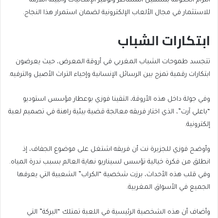
التزام الحكومة بتسهيل المساطر وتوفير الإمكانيات والبيئة اللازمة
للاستثمار في مجال الألعاب الإلكترونية لضمان استمرار هذا النجاح.
ابتكارات الشباب
تتجسد طموحات الشباب المغربي في أروقة المعرض، حيث يعرضون
ابتكارات رقمية تمزج بين الرسائل الإنسانية وإحياء التراث الأصيل والترفيه.
وفي جولة داخل هذه الأروقة، التقينا فوزي بوعطار مؤسس استوديو
“باعلي آرت”، الذي اختار فريقه معالجة قضية بيئية راهنة في تصميم لعبة
إلكترونية.
وأوضح فوزي للجزيرة نت أن فريقه اشتغل على موضوع الجفاف، إذ
انطلق من فكرة خيالية تؤسس لسيناريو نهاية العالم بسبب ندرة المياه.
وفي قلب هذه الأحداث، برزت شخصية “الكراب” الشعبية التي يعرفها
الجميع في الأسواق المغربية.
وأضاف أن هذه الشخصية الرئيسية في اللعبة تمتلك “البركة” التي