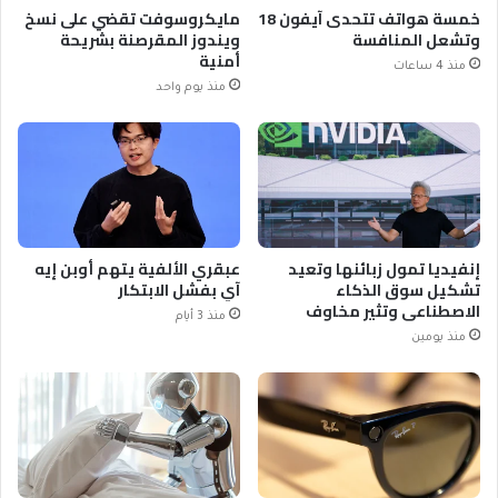
خمسة هواتف تتحدى آيفون 18
مايكروسوفت تقضي على نسخ
وتشعل المنافسة
ويندوز المقرصنة بشريحة
أمنية
منذ 4 ساعات
منذ يوم واحد
إنفيديا تمول زبائنها وتعيد
عبقري الألفية يتهم أوبن إيه
تشكيل سوق الذكاء
آي بفشل الابتكار
الاصطناعي وتثير مخاوف
منذ 3 أيام
منذ يومين