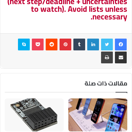
(next step/deadline + uncertainties
to watch). Avoid lists unless
necessary.
فيسبوك
تويتر
لينكدإن
بينتيريست
بوكيت
سكايب
مشاركة عبر البريد
طباعة
مقالات ذات صلة