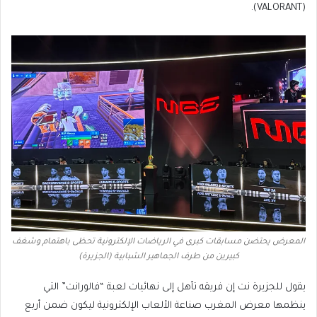
(VALORANT).
المعرض يحتضن مسابقات كبرى في الرياضات الإلكترونية تحظى باهتمام وشغف
كبيرين من طرف الجماهير الشبابية (الجزيرة)
يقول للجزيرة نت إن فريقه تأهل إلى نهائيات لعبة “فالورانت” التي
ينظمها معرض المغرب صناعة الألعاب الإلكترونية ليكون ضمن أربع