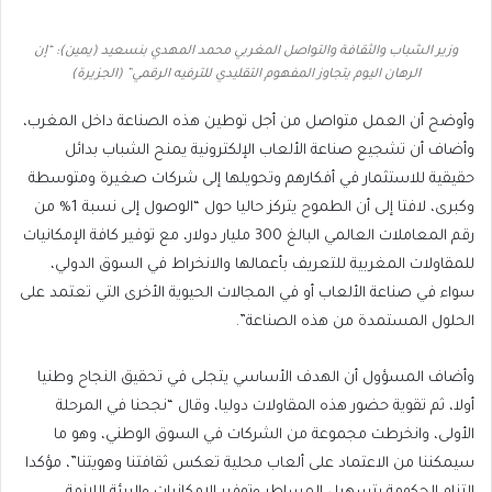
وزير الشباب والثقافة والتواصل المغربي محمد المهدي بنسعيد (يمين): “إن
الرهان اليوم يتجاوز المفهوم التقليدي للترفيه الرقمي” (الجزيرة)
وأوضح أن العمل متواصل من أجل توطين هذه الصناعة داخل المغرب،
وأضاف أن تشجيع صناعة الألعاب الإلكترونية يمنح الشباب بدائل
حقيقية للاستثمار في أفكارهم وتحويلها إلى شركات صغيرة ومتوسطة
وكبرى، لافتا إلى أن الطموح يتركز حاليا حول “الوصول إلى نسبة 1% من
رقم المعاملات العالمي البالغ 300 مليار دولار، مع توفير كافة الإمكانيات
للمقاولات المغربية للتعريف بأعمالها والانخراط في السوق الدولي،
سواء في صناعة الألعاب أو في المجالات الحيوية الأخرى التي تعتمد على
الحلول المستمدة من هذه الصناعة”.
وأضاف المسؤول أن الهدف الأساسي يتجلى في تحقيق النجاح وطنيا
أولا، ثم تقوية حضور هذه المقاولات دوليا، وقال “نجحنا في المرحلة
الأولى، وانخرطت مجموعة من الشركات في السوق الوطني، وهو ما
سيمكننا من الاعتماد على ألعاب محلية تعكس ثقافتنا وهويتنا”، مؤكدا