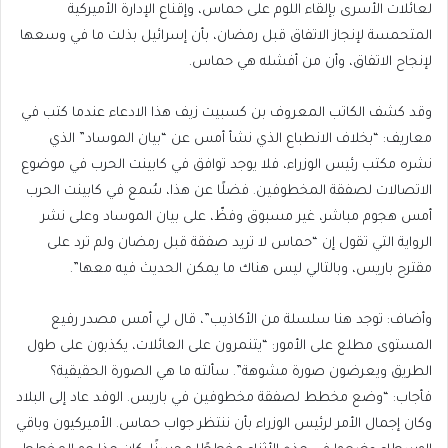
لعائلات الأسرى بإلقاء اللوم على حماس، وإقناع الإدارة الأميركية
المتحمسة لإنجاز الاتفاق قبل رمضان، بأن إسرائيل بذلت ما في وسعها
لإنجاح الاتفاق، وأن من أفشله هي حماس.
وقد كشف الكاتب المعروف بن كسبيت زيف هذا الادعاء عندما كتب في
معاريف: “بخلاف الانطباع الذي نشأ أمس عن “بيان الموساد” الذي
نشره مكتب رئيس الوزراء، فلا يوجد توافق في كابينت الحرب في موضوع
الاتصالات لصفقة المخطوفين. فضلًا عن هذا، سُمع في كابينت الحرب
أمس هجوم مباشر، غير مسبوق وفظّ، على بيان الموساد وعلى نشر
الرواية التي تقول إن “حماس لا تريد صفقة قبل رمضان ولم ترد على
مقترح باريس، وبالتالي ليس هناك ما يمكن الحديث فيه معها”.
وأضاف: توجد هنا سلسلة من الأكاذيب”، قال لي أمس مصدر رفيع
المستوى مطلع على الأمور: “يتنمرون على العائلات، يكذبون على طول
الطريق ويعرضون صورة مشوهة”. سألته ما هي الصورة الحقيقية؟
فأجاب: “وضع مخطط لصفقة مخطوفين في باريس. الوفد عاد إلى البلاد
وكان إجمال الأمر لرئيس الوزراء بأن ننتظر جواب حماس. الأميركيون وباقي