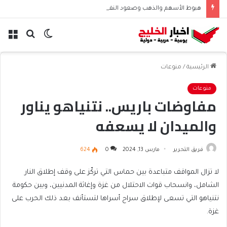
هبوط الأسهم والذهب وصعود النفط يعقّد مسار الفدرالي
الوضع
بحث
الق
المظلم
عن
الرئيسية
/
منوعات
منوعات
مفاوضات باريس.. نتنياهو يناور
والميدان لا يسعفه
فريق التحرير
مارس 13, 2024
0
624
لا تزال المواقف متباعدة بين حماس التي تركّز على وقف إطلاق النار
الشامل، وانسحاب قوات الاحتلال من غزة وإغاثة المدنيين، وبين حكومة
نتنياهو التي تسعى لإطلاق سراح أسراها لتستأنف بعد ذلك الحرب على
غزة.