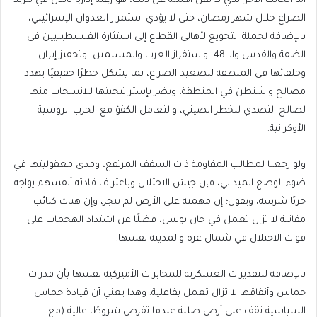
أما الجانب الآخر الذي لا يقل أهمية عن ذلك، هو رغبة إدارة بايدن في تبريد
الصراع خلال شهر رمضان، حتى لا يؤدي استمرار العدوان الإسرائيلي،
بالإضافة لحملة التجويع لأهالي القطاع إلى استثارة الفلسطينيين في
الضفة والقدس والـ 48، واستفزاز العرب والمسلمين، وتحفيز إيران
وحلفائها في المنطقة لتصعيد الصراع، بما يشكل خطرًا حقيقيًا يهدد
مصالح واشنطن في المنطقة، ويضر بإستراتيجيتها للانسحاب منها
لصالح التصدي للخطر الصيني، والتعامل الكفؤ مع الحرب الروسية
الأوكرانية.
ولو رجعنا لمطالب المقاومة ذات السقف المرتفع، ومدى معقوليتها في
ضوء الوضع الميداني، فإن جيش الاحتلال وباعتراف قادته أنفسهم يواجه
حربًا شرسة، ويقول؛ إن مهمته على الأرض لم تنجز، وإن هناك كتائب
مقاتلة لا تزال تعمل في خان يونس، فضلًا عن اشتداد الهجمات على
قوات الاحتلال في شمال غزة والمدينة نفسها.
بالإضافة للتقديرات العسكرية للمخابرات الأميركية نفسها بأن قدرات
حماس وأنفاقها لا تزال تعمل بفاعلية. وهذا يعني أن قيادة حماس
السياسية تقف على أرض صلبة عندما تفرض شروطًا عالية (مع