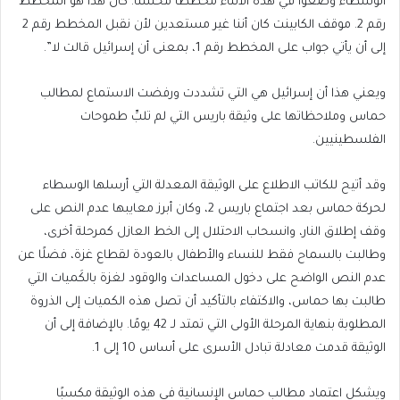
الوسطاء وضعوا في هذه الأثناء مخططًا محسنًا. كان هذا هو المخطط
رقم 2. موقف الكابينت كان أننا غير مستعدين لأن نقبل المخطط رقم 2
إلى أن يأتي جواب على المخطط رقم 1، بمعنى أن إسرائيل قالت لا”.
ويعني هذا أن إسرائيل هي التي تشددت ورفضت الاستماع لمطالب
حماس وملاحظاتها على وثيقة باريس التي لم تلبِّ طموحات
الفلسطينيين.
وقد أتيح للكاتب الاطلاع على الوثيقة المعدلة التي أرسلها الوسطاء
لحركة حماس بعد اجتماع باريس 2، وكان أبرز معايبها عدم النص على
وقف إطلاق النار، وانسحاب الاحتلال إلى الخط العازل كمرحلة أخرى،
وطالبت بالسماح فقط للنساء والأطفال بالعودة لقطاع غزة، فضلًا عن
عدم النص الواضح على دخول المساعدات والوقود لغزة بالكَميات التي
طالبت بها حماس، والاكتفاء بالتأكيد أن تصل هذه الكميات إلى الذروة
المطلوبة بنهاية المرحلة الأولى التي تمتد لـ 42 يومًا. بالإضافة إلى أن
الوثيقة قدمت معادلة تبادل الأسرى على أساس 10 إلى 1.
ويشكل اعتماد مطالب حماس الإنسانية في هذه الوثيقة مكسبًا