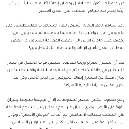
من عدم إنجاز اتفاق الهدنة قبل رمضان إيجابيًا أكثر منها سلبيًا، وإن كان
أيضًا يخدم خط نتنياهو المتشدد على المدى القصير.
وقد يساهم الخط البحري الأميركي لنقل المساعدات للفلسطينيين على
ما فيه من عيوب واعتبارات لا علاقة لها بمصلحة الفلسطينيين، في
تخفيف عبء حاجات الناس التي دفعت المقاومة للتساهل في بعض
المطالب مقابل تأمين الإغاثة والمساعدات للفلسطينيين!
كما أن استمرار الصراع وربما تصاعده، سيبقي قوات الاحتلال في شمال
فلسطين في حالة اشتباك دائم مع المقاومة اللبنانية والفلسطينية من
لبنان، فضلًا عن استمرار إنهاك الأميركيين في البحر الأحمر، وكل هذا
يجري عكس ما أرادته الإدارة الأميركية.
ومع صعوبة التكهن بمصير المفاوضات، إلا أن نتيجتها سترتبط بميزان
القوة على الأرض، والذي لا يزال غير راجح للاحتلال، بل ويشجع المقاومة
على التمسّك بمطالب لا تتناقض مع أهداف “طوفان الأقصى”، وتؤدي
إلى استمرار مفاعيل الخلافات داخل الكيان بين المستويين السياسي