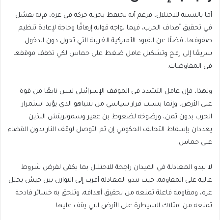
أما بالنسبة للاحتلال، فرغم أنه يحتفظ بحرية حركة في غزة، فإنه يفشل
في تحقيق أهداف الحرب، فيما تواجه قواته إرهاقًا وحاجة لإعادة تنظيم
صفوفها، فضلًا عن القيود الأميركية الغربية التي تحول دون الدخول
سريعًا إلى رفح وتشكيل عامل ضغط على حماس لكي تخفف موقفها
في المفاوضات.
ولهذا، فإن عامل التشدد في الموقف الإسرائيلي ليس نابعًا من قوة
على الأرض، وإنما بسبب قرار سياسي من نتنياهو الذي يؤيد استمرار
الحرب بدون ثمن، ورضوخه لضغوط بن غفير وسموتريتش اللذين
يهددان بإسقاط التحالف الحكومي إن تم التوصل لوقف النار بدون القضاء
على حماس.
لا تبدو المعادلة في الميدان راجحة للاحتلال بما يكفي لفرض شروط
عالية على المقاومة، حيث تبدو المعادلة أقرب إلى التوازن بين جيش يحتل
غزة، ومقاومة فاعلة تمنعه من تحقيق أهدافه، وتلحق به خسائر فادحة
تمنعه من امتلاك السيطرة على الأرض التي يقف عليها.