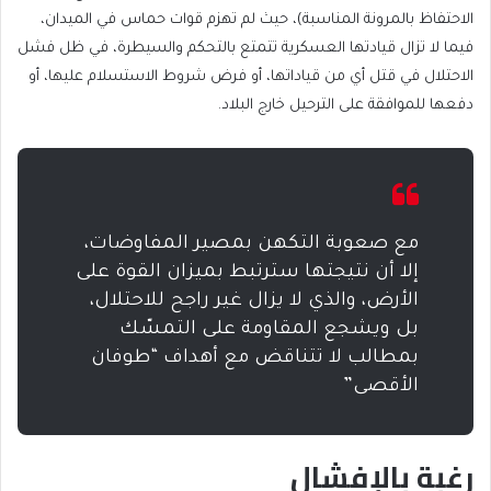
الاحتفاظ بالمرونة المناسبة)، حيث لم تهزم قوات حماس في الميدان،
فيما لا تزال قيادتها العسكرية تتمتع بالتحكم والسيطرة، في ظل فشل
الاحتلال في قتل أي من قياداتها، أو فرض شروط الاستسلام عليها، أو
دفعها للموافقة على الترحيل خارج البلاد.
مع صعوبة التكهن بمصير المفاوضات،
إلا أن نتيجتها سترتبط بميزان القوة على
الأرض، والذي لا يزال غير راجح للاحتلال،
بل ويشجع المقاومة على التمسّك
بمطالب لا تتناقض مع أهداف “طوفان
الأقصى”
رغبة بالإفشال