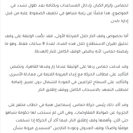
لحماس بإلزام الكيان بإدخال المساعدات وبكثافة بعد طول تشدد في
الموضوع، هذا فضلًا عن رغبة نتنياهو في تخفيف الضغوط عليه من قبل
إدارة بايدن.
أما بخصوص وقف النار خلال المرحلة الأولى، فقد نصَّت الوثيقة على وقف
تحليق طيران الاستطلاع خلال هذه المدة، لمدة 8 ساعات فقط، وهو ما
رفضته حماس؛ لأنه يناقض الوقف الكامل للنار (الهدنة).
وقد قدمت حماس ردها على الوثيقة عندما زار وفدها القاهرة، وتضمن
التأكيد على مطالب الحركة مع إبداء المرونة اللازمة في معادلة الأسرى،
والتأكيد على السماح للراغبين في العودة للشمال دون تمييز، إضافة
لمطلب التعهد بالانسحاب الكامل ووقف إطلاق النار.
وقد أكد ذلك رئيس حركة حماس، إسماعيل هنية في خطاب متلفز على
الجزيرة عن ضوابط المفاوضات، وهي التي لم تستجب لها حكومة نتنياهو
حتى الآن، وأهمها وقف إطلاق النار، فيما أكد أن الحركة إذا تسلمت
موقفًا واضحًا بوقف العدوان وعودة النازحين “فسنبدي مرونة بشأن