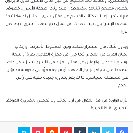
والعسكري، وتصاعد حالة الاحتجاج من قبل أهالي الأسرى الذين لا يزالون
يقضّون مضجع نتنياهو ويضغطون عليه لإنجاز صفقة الأسرى، خصوصًا
مع استمرار إعلانات كتائب القسام عن مقتل أسرى الاحتلال لديها؛ نتيجة
القصف الإسرائيلي، حيث تحدثت عن مقتل نحو نصف الأسرى لديها حتى
الآن!
وبدون شك، فإن استمرار تصاعد وتيرة الضغوط الأميركية، وارتكاب
الكيان المزيد من المجازر، كما جرى في مجزرة الطحين بغزة أو نتيجة
توسيع العدوان، والإعلان عن مقتل المزيد من الأسرى، سيزيد كل ذلك
الضغط على نتنياهو لإنجاز الصفقة، أو مواجهة هزّة في حكومته قد تؤثر
على مستقبله السياسي، ما لم يقم بمناورة جديدة تبقيه على رأس
الحكم.
الآراء الواردة في هذا المقال هي آراء الكاتب ولا تعكس بالضرورة الموقف
التحريري لقناة الجزيرة.
فيسبوك
تويتر
لينكدإن
بينتيريست
بوكيت
سكايب